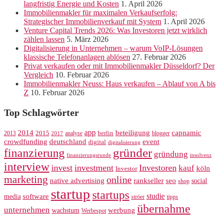
langfristig Energie und Kosten
1. April 2026
Immobilienmakler für maximalen Verkaufserfolg:
Strategischer Immobilienverkauf mit System
1. April 2026
Venture Capital Trends 2026: Was Investoren jetzt wirklich
zählen lassen
5. März 2026
Digitalisierung in Unternehmen – warum VoIP-Lösungen
klassische Telefonanlagen ablösen
27. Februar 2026
Privat verkaufen oder mit Immobilienmakler Düsseldorf? Der
Vergleich
10. Februar 2026
Immobilienmakler Neuss: Haus verkaufen – Ablauf von A bis
Z
10. Februar 2026
Top Schlagwörter
app
2014
beteiligung
capnamic
2013
2015
analyse
berlin
blogger
2017
crowdfunding
deutschland
event
digital
digitalisierung
gründer
finanzierung
gründung
finanzierungsrunde
insolvenz
interview
invest
investment
Investoren
kauf
köln
Investor
marketing
online
rankseller
native advertising
seo
social
shop
startup
startups
studie
software
media
ströer
tipps
übernahme
unternehmen
werbung
wachstum
Werbespot