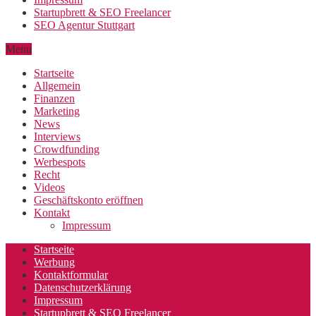
Startupbrett & SEO Freelancer
SEO Agentur Stuttgart
Menu
Startseite
Allgemein
Finanzen
Marketing
News
Interviews
Crowdfunding
Werbespots
Recht
Videos
Geschäftskonto eröffnen
Kontakt
Impressum
Startseite
Werbung
Kontaktformular
Datenschutzerklärung
Impressum
Startupbrett & SEO Freelancer