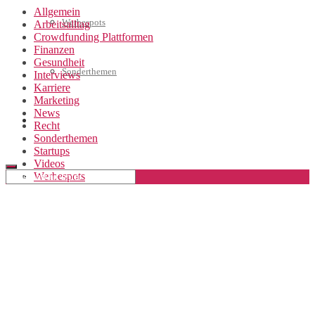
Allgemein
Werbespots
Arbeitsalltag
Crowdfunding Plattformen
Finanzen
Gesundheit
Sonderthemen
Interviews
Karriere
Marketing
News
Geschäftskonto eröffnen
Recht
Sonderthemen
Startups
Videos
Werbespots