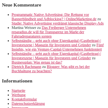
Neue Kommentare
Programmatic Native Advertising: Die Rettung vor
Bannerblindheit und Adblocking? | OnlineMarketing.de
zu
Studie: Native Advertising verdrängt klassische Display-Ads
Martina Weisser
zu
Das Freiberger Unternehmen
reparadius.de will für Transparenz im Markt der
Fahrradreparaturen sorgen
Selbstständig – geht auch ohne Eigenkapital (Gastbeitrag) |
Investorszene | Magazin für Investoren und Gründer
zu
Fünf
Insights, wie ein Venture-Capital-Unternehmen funktioniert
Selbstständig – geht auch ohne Eigenkapital (Gastbeitrag) |
Investorszene | Magazin für Investoren und Gründer
zu
Businessplan: Was genau ist das?
Dietrich Bachmann
zu
Blogger: Was gibt es bei der
Buchhaltung zu beachten?
Informationen
Startseite
Werbung
Kontaktformular
Datenschutzerklärung
Impressum