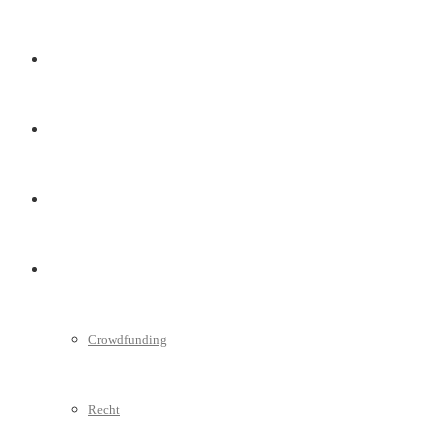
Marketing
Interviews
Videos
Weitere
Crowdfunding
Recht