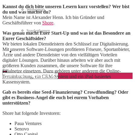
Kannst du dich bitte unseren Lesern kurz vorstellen? Wer bist
Werbespots
du und was machst du?
Mein Name ist Alexander Henn. Ich bin Gründer und
Geschäftsführer von
Shore
.
Sonderthemen
Was genau macht Euer Start-Up und was ist das Besondere an
Eurer Geschäftsidee?
Wir bieten lokalen Dienstleistern den Schlüssel zur Digitalisierung.
Mit unseren Software-Lösungen profitieren Friseure, Sportanbieter,
Geschäftskonto eröffnen
Ärzte und andere Dienstleister von den vielfältigen Vorteilen
digitaler Lösungen. Darüber hinaus arbeiten wir aber auch mit
größeren Kunden zusammen, die unsere Software für ihre
Filialnetze einsetzen. Dazu gehören unter anderem die Online-
Terminbuchung, ein CRM-System und ein iPad-basiertes
Kassensystem.
Gab es bereits eine Seed-Finanzierung? Crowdfunding? Oder
gibt es Business-Angel die euch bei eurem Vorhaben
unterstützen?
Shore hat folgende Investoren:
Paua Ventures
Senovo
Otto Capital