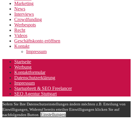
Marketing
News
Interviews
Crowdfunding
Werbespots
Recht
Videos
Geschäftskonto eröffnen
Kontakt
Impressum
Startseite
Werbung
Kontaktformular
Datenschutzerklärung
Impressum
Startupbrett & SEO Freelancer
SEO Agentur Stuttgart
Sofern Sie Ihre Datenschutzeinstellungen ändern möchten z.B. Erteilung von
Einwilligungen, Widerruf bereits erteilter Einwilligungen klicken Sie auf
Einstellungen
nachfolgenden Button.