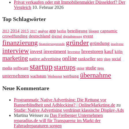
Privat verkaufen oder mit Immobilienmakler Düsseldorf? Der
Vergleich
10. Februar 2026
Top Schlagwörter
app
2014
beteiligung
capnamic
2013
2015
analyse
berlin
blogger
2017
crowdfunding
deutschland
event
digital
digitalisierung
gründer
finanzierung
gründung
finanzierungsrunde
insolvenz
interview
invest
investment
Investoren
kauf
köln
Investor
marketing
online
rankseller
native advertising
seo
social
shop
startup
startups
studie
software
media
ströer
tipps
übernahme
unternehmen
werbung
wachstum
Werbespot
Neue Kommentare
Programmatic Native Advertising: Die Rettung vor
Bannerblindheit und Adblocking? | OnlineMarketing.de
zu
Studie: Native Advertising verdrängt klassische Display-Ads
Martina Weisser
zu
Das Freiberger Unternehmen
reparadius.de will für Transparenz im Markt der
Fahrradreparaturen sorgen