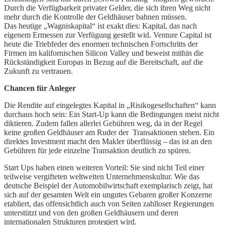
Durch die Verfügbarkeit privater Gelder, die sich ihren Weg nicht
mehr durch die Kontrolle der Geldhäuser bahnen müssen.
Das heutige „Wagniskapital“ ist exakt dies: Kapital, das nach
eigenem Ermessen zur Verfügung gestellt wid. Venture Capital ist
heute die Triebfeder des enormen technischen Fortschritts der
Firmen im kalifornischen Silicon Valley und beweist mithin die
Rückständigkeit Europas in Bezug auf die Bereitschaft, auf die
Zukunft zu vertrauen.
Chancen für Anleger
Die Rendite auf eingelegtes Kapital in „Risikogesellschaften“ kann
durchaus hoch sein: Ein Start-Up kann die Bedingungen meist nicht
diktieren. Zudem fallen allerlei Gebühren weg, da in der Regel
keine großen Geldhäuser am Ruder der Transaktionen stehen. Ein
direktes Investment macht den Makler überflüssig – das ist an den
Gebühren für jede einzelne Transaktion deutlich zu spüren.
Start Ups haben einen weiteren Vorteil: Sie sind nicht Teil einer
teilweise vergifteten weltweiten Unternehmenskultur. Wie das
deutsche Beispiel der Automobilwirtschaft exemplarisch zeigt, hat
sich auf der gesamten Welt ein ungutes Gebaren großer Konzerne
etabliert, das offensichtlich auch von Seiten zahlloser Regierungen
unterstützt und von den großen Geldhäusern und deren
internationalen Strukturen protegiert wird.