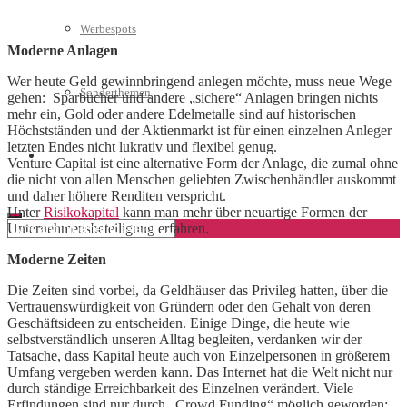
Werbespots
Moderne Anlagen
Wer heute Geld gewinnbringend anlegen möchte, muss neue Wege
Sonderthemen
gehen: Sparbücher und andere „sichere“ Anlagen bringen nichts
mehr ein, Gold oder andere Edelmetalle sind auf historischen
Höchstständen und der Aktienmarkt ist für einen einzelnen Anleger
letzten Endes nicht lukrativ und flexibel genug.
Geschäftskonto eröffnen
Venture Capital ist eine alternative Form der Anlage, die zumal ohne
die nicht von allen Menschen geliebten Zwischenhändler auskommt
und daher höhere Renditen verspricht.
Unter
Risikokapital
kann man mehr über neuartige Formen der
Unternehmensbeteiligung erfahren.
Moderne Zeiten
Die Zeiten sind vorbei, da Geldhäuser das Privileg hatten, über die
Vertrauenswürdigkeit von Gründern oder den Gehalt von deren
Geschäftsideen zu entscheiden. Einige Dinge, die heute wie
selbstverständlich unseren Alltag begleiten, verdanken wir der
Tatsache, dass Kapital heute auch von Einzelpersonen in größerem
Umfang vergeben werden kann. Das Internet hat die Welt nicht nur
durch ständige Erreichbarkeit des Einzelnen verändert. Viele
Erfindungen sind nur durch „Crowd Funding“ möglich geworden: