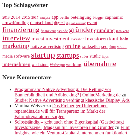
Top Schlagwörter
app
2014
beteiligung
capnamic
2013
2015
analyse
berlin
blogger
2017
crowdfunding
deutschland
event
digital
digitalisierung
gründer
finanzierung
gründung
finanzierungsrunde
insolvenz
interview
invest
investment
Investoren
kauf
köln
Investor
marketing
online
rankseller
native advertising
seo
social
shop
startup
startups
studie
software
media
ströer
tipps
übernahme
unternehmen
werbung
wachstum
Werbespot
Neue Kommentare
Programmatic Native Advertising: Die Rettung vor
Bannerblindheit und Adblocking? | OnlineMarketing.de
zu
Studie: Native Advertising verdrängt klassische Display-Ads
Martina Weisser
zu
Das Freiberger Unternehmen
reparadius.de will für Transparenz im Markt der
Fahrradreparaturen sorgen
Selbstständig – geht auch ohne Eigenkapital (Gastbeitrag) |
Investorszene | Magazin für Investoren und Gründer
zu
Fünf
Insights, wie ein Venture-Capital-Unternehmen funktioniert