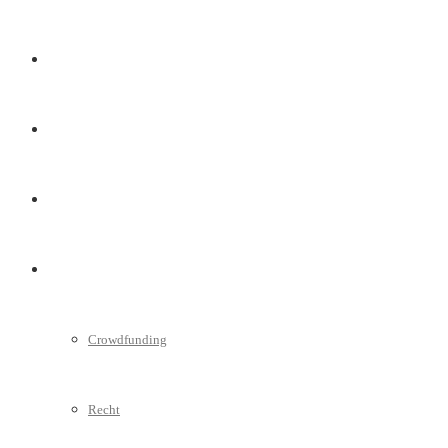
Marketing
Interviews
Videos
Weitere
Crowdfunding
Recht