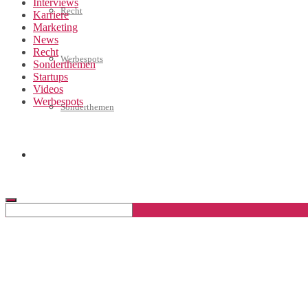
Interviews
Recht
Karriere
Marketing
News
Recht
Werbespots
Sonderthemen
Startups
Videos
Werbespots
Sonderthemen
Geschäftskonto eröffnen