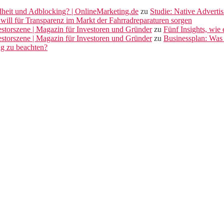
dheit und Adblocking? | OnlineMarketing.de
zu
Studie: Native Adverti
will für Transparenz im Markt der Fahrradreparaturen sorgen
vestorszene | Magazin für Investoren und Gründer
zu
Fünf Insights, wie
vestorszene | Magazin für Investoren und Gründer
zu
Businessplan: Was 
ng zu beachten?