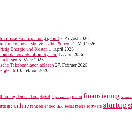
e seriöse Finanzplanung gehört
7. August 2026
ine Unternehmen sinnvoll sein können
21. Mai 2026
ristig Energie und Kosten
1. April 2026
r Immobilienverkauf mit System
1. April 2026
len lassen
5. März 2026
sche Telefonanlagen ablösen
27. Februar 2026
ergleich
10. Februar 2026
finanzierung
dfunding
deutschland
event
digital
digitalisierung
finanzi
startup
s
online
rankseller
rtising
seo
software
social media
shop