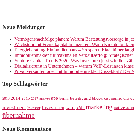
Neue Meldungen
Vermögensnachfolge planen: Warum Bestattungsvorsorge in jed
Wachstum mit Fremdkapital finanzieren: Wann Kredite für kle
Energieberatung Einfamilienhaus – So sparen Eigentümer langf
Immobilienmakler für maximalen Verkaufserfolg: Strategische
Venture Capital Trends 2026: Was Investoren jetzt wirklich zäh
Digitalisierung in Unternehmen – warum VoIP-Lösungen klassi
Privat verkaufen oder mit Immobilienmakler Düsseldorf? Der V
Top Schlagwörter
app
crow
2014
beteiligung
capnamic
2013
2015
analyse
berlin
blogger
2017
marketing
investment
Investoren
kauf
köln
native adve
Investor
übernahme
Neue Kommentare