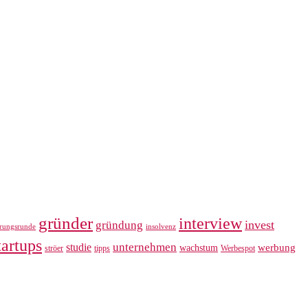
gründer
interview
invest
gründung
erungsrunde
insolvenz
tartups
unternehmen
studie
werbung
wachstum
ströer
tipps
Werbespot