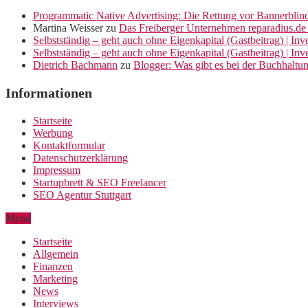
Programmatic Native Advertising: Die Rettung vor Bannerblin
Martina Weisser
zu
Das Freiberger Unternehmen reparadius.de 
Selbstständig – geht auch ohne Eigenkapital (Gastbeitrag) | In
Selbstständig – geht auch ohne Eigenkapital (Gastbeitrag) | In
Dietrich Bachmann
zu
Blogger: Was gibt es bei der Buchhaltu
Informationen
Startseite
Werbung
Kontaktformular
Datenschutzerklärung
Impressum
Startupbrett & SEO Freelancer
SEO Agentur Stuttgart
Menu
Startseite
Allgemein
Finanzen
Marketing
News
Interviews