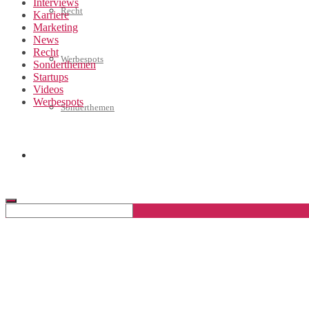
Interviews
Recht
Karriere
Marketing
News
Recht
Werbespots
Sonderthemen
Startups
Videos
Werbespots
Sonderthemen
Geschäftskonto eröffnen