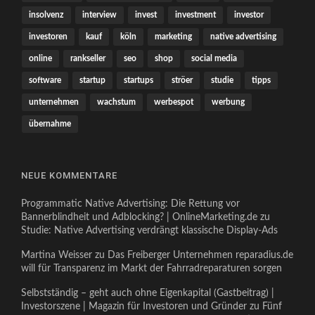
insolvenz
interview
invest
investment
investor
investoren
kauf
köln
marketing
native advertising
online
rankseller
seo
shop
social media
software
startup
startups
ströer
studie
tipps
unternehmen
wachstum
werbespot
werbung
übernahme
NEUE KOMMENTARE
Programmatic Native Advertising: Die Rettung vor
Bannerblindheit und Adblocking? | OnlineMarketing.de
zu
Studie: Native Advertising verdrängt klassische Display-Ads
Martina Weisser
zu
Das Freiberger Unternehmen reparadius.de
will für Transparenz im Markt der Fahrradreparaturen sorgen
Selbstständig – geht auch ohne Eigenkapital (Gastbeitrag) |
Investorszene | Magazin für Investoren und Gründer
zu
Fünf