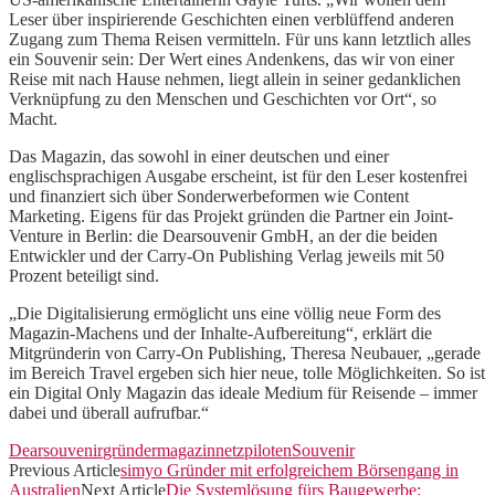
Leser über inspirierende Geschichten einen verblüffend anderen
Zugang zum Thema Reisen vermitteln. Für uns kann letztlich alles
ein Souvenir sein: Der Wert eines Andenkens, das wir von einer
Reise mit nach Hause nehmen, liegt allein in seiner gedanklichen
Verknüpfung zu den Menschen und Geschichten vor Ort“, so
Macht.
Das Magazin, das sowohl in einer deutschen und einer
englischsprachigen Ausgabe erscheint, ist für den Leser kostenfrei
und finanziert sich über Sonderwerbeformen wie Content
Marketing. Eigens für das Projekt gründen die Partner ein Joint-
Venture in Berlin: die Dearsouvenir GmbH, an der die beiden
Entwickler und der Carry-On Publishing Verlag jeweils mit 50
Prozent beteiligt sind.
„Die Digitalisierung ermöglicht uns eine völlig neue Form des
Magazin-Machens und der Inhalte-Aufbereitung“, erklärt die
Mitgründerin von Carry-On Publishing, Theresa Neubauer, „gerade
im Bereich Travel ergeben sich hier neue, tolle Möglichkeiten. So ist
ein Digital Only Magazin das ideale Medium für Reisende – immer
dabei und überall aufrufbar.“
Dearsouvenir
gründer
magazin
netzpiloten
Souvenir
Previous Article
simyo Gründer mit erfolgreichem Börsengang in
Australien
Next Article
Die Systemlösung fürs Baugewerbe: