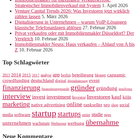
Strategischer Immobilienverkauf mit System
1. April 2026
Venture Capital Trends 2026: Was Investoren jetzt wirklich
zählen lassen
5. März 2026
Digitalisierung in Unternehmen – warum VoIP-Lösungen
klassische Telefonanlagen ablösen
27. Februar 2026
Privat verkaufen oder mit Immobilienmakler Düsseldorf? Der
Vergleich
10. Februar 2026
Immobilienmakler Neuss: Haus verkaufen – Ablauf von A bis
Z
10. Februar 2026
Top Schlagwörter
app
2014
beteiligung
capnamic
2013
2015
analyse
berlin
blogger
2017
crowdfunding
deutschland
event
digital
digitalisierung
gründer
finanzierung
gründung
finanzierungsrunde
insolvenz
interview
invest
investment
Investoren
kauf
köln
Investor
marketing
online
rankseller
native advertising
seo
social
shop
startup
startups
studie
software
media
ströer
tipps
übernahme
unternehmen
werbung
wachstum
Werbespot
Neue Kommentare