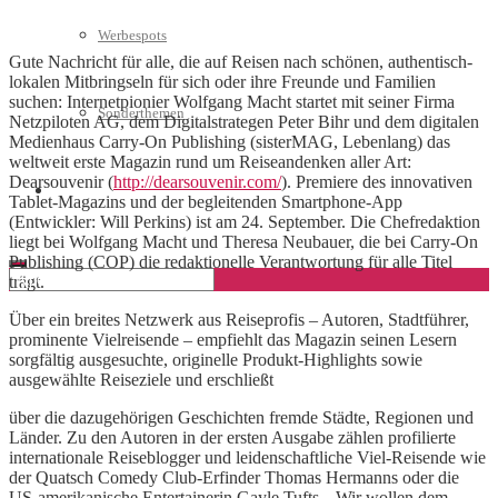
Werbespots
Gute Nachricht für alle, die auf Reisen nach schönen, authentisch-
lokalen Mitbringseln für sich oder ihre Freunde und Familien
suchen: Internetpionier Wolfgang Macht startet mit seiner Firma
Sonderthemen
Netzpiloten AG, dem Digitalstrategen Peter Bihr und dem digitalen
Medienhaus Carry-On Publishing (sisterMAG, Lebenlang) das
weltweit erste Magazin rund um Reiseandenken aller Art:
Dearsouvenir (
http://dearsouvenir.com/
). Premiere des innovativen
Geschäftskonto eröffnen
Tablet-Magazins und der begleitenden Smartphone-App
(Entwickler: Will Perkins) ist am 24. September. Die Chefredaktion
liegt bei Wolfgang Macht und Theresa Neubauer, die bei Carry-On
Publishing (COP) die redaktionelle Verantwortung für alle Titel
trägt.
Über ein breites Netzwerk aus Reiseprofis – Autoren, Stadtführer,
prominente Vielreisende – empfiehlt das Magazin seinen Lesern
sorgfältig ausgesuchte, originelle Produkt-Highlights sowie
ausgewählte Reiseziele und erschließt
über die dazugehörigen Geschichten fremde Städte, Regionen und
Länder. Zu den Autoren in der ersten Ausgabe zählen profilierte
internationale Reiseblogger und leidenschaftliche Viel-Reisende wie
der Quatsch Comedy Club-Erfinder Thomas Hermanns oder die
US-amerikanische Entertainerin Gayle Tufts. „Wir wollen dem