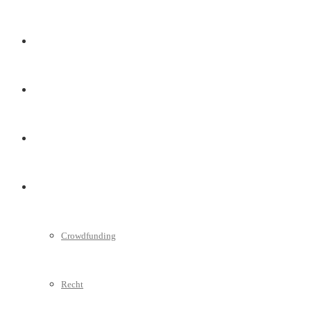
Marketing
Interviews
Videos
Weitere
Crowdfunding
Recht