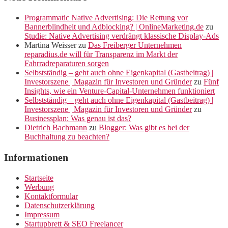
Programmatic Native Advertising: Die Rettung vor
Bannerblindheit und Adblocking? | OnlineMarketing.de
zu
Studie: Native Advertising verdrängt klassische Display-Ads
Martina Weisser
zu
Das Freiberger Unternehmen
reparadius.de will für Transparenz im Markt der
Fahrradreparaturen sorgen
Selbstständig – geht auch ohne Eigenkapital (Gastbeitrag) |
Investorszene | Magazin für Investoren und Gründer
zu
Fünf
Insights, wie ein Venture-Capital-Unternehmen funktioniert
Selbstständig – geht auch ohne Eigenkapital (Gastbeitrag) |
Investorszene | Magazin für Investoren und Gründer
zu
Businessplan: Was genau ist das?
Dietrich Bachmann
zu
Blogger: Was gibt es bei der
Buchhaltung zu beachten?
Informationen
Startseite
Werbung
Kontaktformular
Datenschutzerklärung
Impressum
Startupbrett & SEO Freelancer