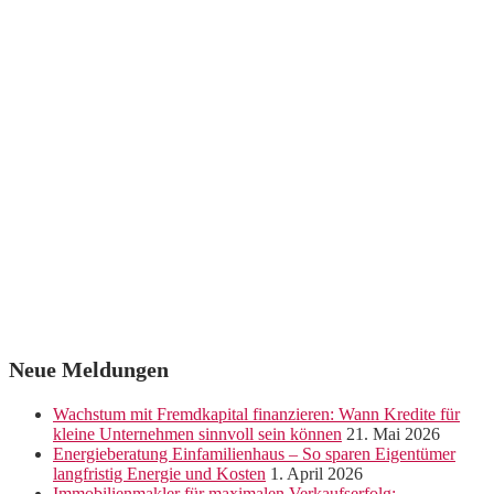
Neue Meldungen
Wachstum mit Fremdkapital finanzieren: Wann Kredite für
kleine Unternehmen sinnvoll sein können
21. Mai 2026
Energieberatung Einfamilienhaus – So sparen Eigentümer
langfristig Energie und Kosten
1. April 2026
Immobilienmakler für maximalen Verkaufserfolg: