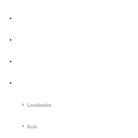
Marketing
Interviews
Videos
Weitere
Crowdfunding
Recht