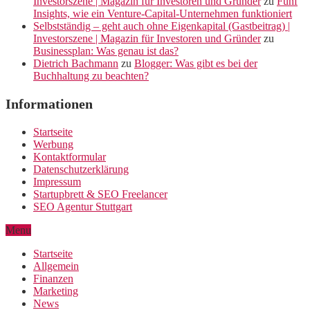
Investorszene | Magazin für Investoren und Gründer
zu
Fünf
Insights, wie ein Venture-Capital-Unternehmen funktioniert
Selbstständig – geht auch ohne Eigenkapital (Gastbeitrag) |
Investorszene | Magazin für Investoren und Gründer
zu
Businessplan: Was genau ist das?
Dietrich Bachmann
zu
Blogger: Was gibt es bei der
Buchhaltung zu beachten?
Informationen
Startseite
Werbung
Kontaktformular
Datenschutzerklärung
Impressum
Startupbrett & SEO Freelancer
SEO Agentur Stuttgart
Menu
Startseite
Allgemein
Finanzen
Marketing
News