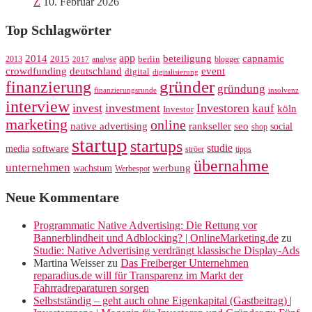
Z
10. Februar 2026
Top Schlagwörter
app
2014
beteiligung
capnamic
2013
2015
analyse
berlin
blogger
2017
crowdfunding
deutschland
event
digital
digitalisierung
gründer
finanzierung
gründung
finanzierungsrunde
insolvenz
interview
invest
investment
Investoren
kauf
köln
Investor
marketing
online
rankseller
native advertising
seo
social
shop
startup
startups
studie
software
media
ströer
tipps
übernahme
unternehmen
werbung
wachstum
Werbespot
Neue Kommentare
Programmatic Native Advertising: Die Rettung vor
Bannerblindheit und Adblocking? | OnlineMarketing.de
zu
Studie: Native Advertising verdrängt klassische Display-Ads
Martina Weisser
zu
Das Freiberger Unternehmen
reparadius.de will für Transparenz im Markt der
Fahrradreparaturen sorgen
Selbstständig – geht auch ohne Eigenkapital (Gastbeitrag) |