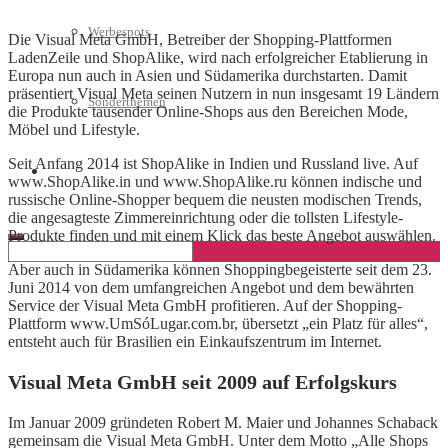
Werbespots
Die Visual Meta GmbH, Betreiber der Shopping-Plattformen
LadenZeile und ShopAlike, wird nach erfolgreicher Etablierung in
Europa nun auch in Asien und Südamerika durchstarten. Damit
präsentiert Visual Meta seinen Nutzern in nun insgesamt 19 Ländern
Sonderthemen
die Produkte tausender Online-Shops aus den Bereichen Mode,
Möbel und Lifestyle.
Seit Anfang 2014 ist ShopAlike in Indien und Russland live. Auf
Geschäftskonto eröffnen
www.ShopAlike.in und www.ShopAlike.ru können indische und
russische Online-Shopper bequem die neusten modischen Trends,
die angesagteste Zimmereinrichtung oder die tollsten Lifestyle-
Produkte finden und mit einem Klick das beste Angebot auswählen.
Aber auch in Südamerika können Shoppingbegeisterte seit dem 23.
Juni 2014 von dem umfangreichen Angebot und dem bewährten
Service der Visual Meta GmbH profitieren. Auf der Shopping-
Plattform www.UmSóLugar.com.br, übersetzt „ein Platz für alles“,
entsteht auch für Brasilien ein Einkaufszentrum im Internet.
Visual Meta GmbH seit 2009 auf Erfolgskurs
Im Januar 2009 gründeten Robert M. Maier und Johannes Schaback
gemeinsam die Visual Meta GmbH. Unter dem Motto „Alle Shops