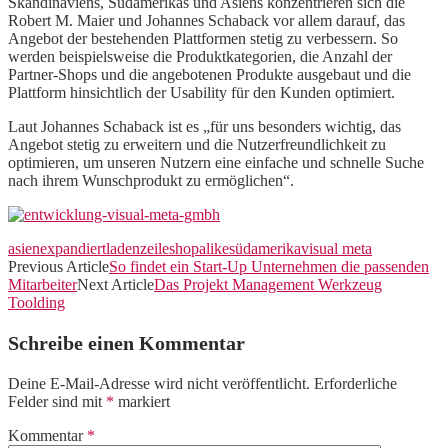
Skandinaviens, Südamerikas und Asiens konzentrieren sich die
Robert M. Maier und Johannes Schaback vor allem darauf, das
Angebot der bestehenden Plattformen stetig zu verbessern. So
werden beispielsweise die Produktkategorien, die Anzahl der
Partner-Shops und die angebotenen Produkte ausgebaut und die
Plattform hinsichtlich der Usability für den Kunden optimiert.
Laut Johannes Schaback ist es „für uns besonders wichtig, das
Angebot stetig zu erweitern und die Nutzerfreundlichkeit zu
optimieren, um unseren Nutzern eine einfache und schnelle Suche
nach ihrem Wunschprodukt zu ermöglichen“.
asien
expandiert
ladenzeile
shopalike
südamerika
visual meta
Previous Article
So findet ein Start-Up Unternehmen die passenden
Mitarbeiter
Next Article
Das Projekt Management Werkzeug
Toolding
Schreibe einen Kommentar
Deine E-Mail-Adresse wird nicht veröffentlicht.
Erforderliche
Felder sind mit
*
markiert
Kommentar
*