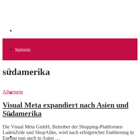
Startseite
südamerika
Allgemein
Allgemein
Startups
Visual Meta expandiert nach Asien und
Südamerika
News
Die Visual Meta GmbH, Betreiber der Shopping-Plattformen
LadenZeile und ShopAlike, wird nach erfolgreicher Etablierung in
Finanzen
Europa nun auch in Asien …