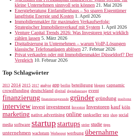
kleine Unternehmen sinnvoll sein können
21. Mai 2026
Energieberatung Einfamilienhaus – So sparen Eigentümer
langfristig Energie und Kosten
1. April 2026
Immobilienmakler für maximalen Verkaufserfolg:
Strategischer Immobilienverkauf mit System
1. April 2026
Venture Capital Trends 2026: Was Investoren jetzt wirklich
zählen lassen
5. März 2026
Digitalisierung in Unternehmen – warum VoIP-Lösungen
klassische Telefonanlagen ablösen
27. Februar 2026
Privat verkaufen oder mit Immobilienmakler Düsseldorf? Der
Vergleich
10. Februar 2026
Top Schlagwörter
app
2014
beteiligung
capnamic
2013
2015
analyse
berlin
blogger
2017
crowdfunding
deutschland
event
digital
digitalisierung
gründer
finanzierung
gründung
finanzierungsrunde
insolvenz
interview
invest
investment
Investoren
kauf
köln
Investor
marketing
online
rankseller
native advertising
seo
social
shop
startup
startups
studie
software
media
ströer
tipps
übernahme
unternehmen
werbung
wachstum
Werbespot