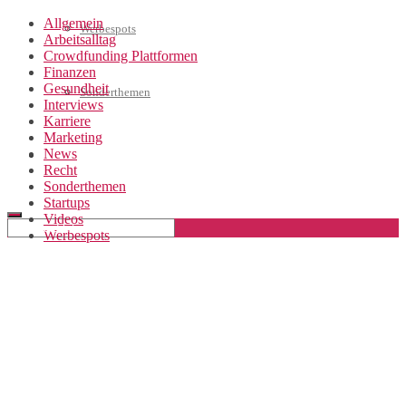
Allgemein
Werbespots
Arbeitsalltag
Crowdfunding Plattformen
Finanzen
Gesundheit
Sonderthemen
Interviews
Karriere
Marketing
News
Geschäftskonto eröffnen
Recht
Sonderthemen
Startups
Videos
Werbespots