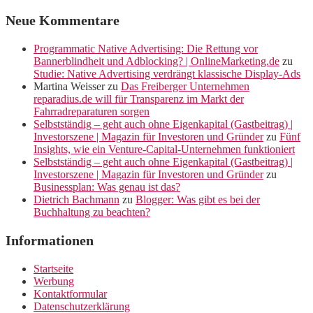
Neue Kommentare
Programmatic Native Advertising: Die Rettung vor
Bannerblindheit und Adblocking? | OnlineMarketing.de
zu
Studie: Native Advertising verdrängt klassische Display-Ads
Martina Weisser
zu
Das Freiberger Unternehmen
reparadius.de will für Transparenz im Markt der
Fahrradreparaturen sorgen
Selbstständig – geht auch ohne Eigenkapital (Gastbeitrag) |
Investorszene | Magazin für Investoren und Gründer
zu
Fünf
Insights, wie ein Venture-Capital-Unternehmen funktioniert
Selbstständig – geht auch ohne Eigenkapital (Gastbeitrag) |
Investorszene | Magazin für Investoren und Gründer
zu
Businessplan: Was genau ist das?
Dietrich Bachmann
zu
Blogger: Was gibt es bei der
Buchhaltung zu beachten?
Informationen
Startseite
Werbung
Kontaktformular
Datenschutzerklärung