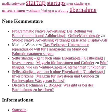
startup
startups
studie
software
media
ströer
tipps
übernahme
unternehmen
werbung
wachstum
Werbespot
Neue Kommentare
Programmatic Native Advertising: Die Rettung vor
Bannerblindheit und Adblocking? | OnlineMarketing.de
zu
Studie: Native Advertising verdrängt klassische Display-Ads
Martina Weisser
zu
Das Freiberger Unternehmen
reparadius.de will für Transparenz im Markt der
Fahrradreparaturen sorgen
Selbstständig – geht auch ohne Eigenkapital (Gastbeitrag) |
Investorszene | Magazin für Investoren und Gründer
zu
Fünf
Insights, wie ein Venture-Capital-Unternehmen funktioniert
Selbstständig – geht auch ohne Eigenkapital (Gastbeitrag) |
Investorszene | Magazin für Investoren und Gründer
zu
Businessplan: Was genau ist das?
Dietrich Bachmann
zu
Blogger: Was gibt es bei der
Buchhaltung zu beachten?
Informationen
Startseite