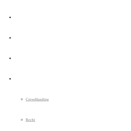
Marketing
Interviews
Videos
Weitere
Crowdfunding
Recht