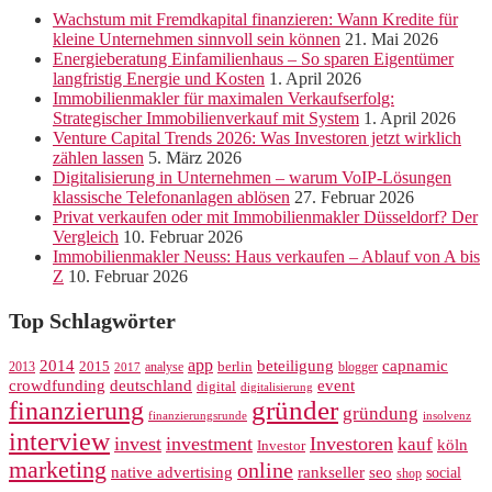
Wachstum mit Fremdkapital finanzieren: Wann Kredite für
kleine Unternehmen sinnvoll sein können
21. Mai 2026
Energieberatung Einfamilienhaus – So sparen Eigentümer
langfristig Energie und Kosten
1. April 2026
Immobilienmakler für maximalen Verkaufserfolg:
Strategischer Immobilienverkauf mit System
1. April 2026
Venture Capital Trends 2026: Was Investoren jetzt wirklich
zählen lassen
5. März 2026
Digitalisierung in Unternehmen – warum VoIP-Lösungen
klassische Telefonanlagen ablösen
27. Februar 2026
Privat verkaufen oder mit Immobilienmakler Düsseldorf? Der
Vergleich
10. Februar 2026
Immobilienmakler Neuss: Haus verkaufen – Ablauf von A bis
Z
10. Februar 2026
Top Schlagwörter
app
2014
beteiligung
capnamic
2013
2015
analyse
berlin
blogger
2017
crowdfunding
deutschland
event
digital
digitalisierung
gründer
finanzierung
gründung
finanzierungsrunde
insolvenz
interview
invest
investment
Investoren
kauf
köln
Investor
marketing
online
rankseller
native advertising
seo
social
shop