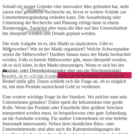
Sobald ein junger Gründer eine innovative Idee gefunden hat, steht
Werbespots
zuerst eine gründliche Recherche an, bevor er weitere Schritte zur
Unternehmensgründung einleiten kann. Die Ausarbeitung oder
Umsetzung der Recherche und Planung erfolgt dann in einem
Businessplan. Zunächst aber muss die Idee auf ihre Umsetzbarkeit
Sonderthemen
hin überprüft werden und Details geplant werden.
Die erste Aufgabe ist es, den Markt zu analysieren. Gibt es
Mitbewerber? Wie ist der Markt organisiert? Welche Schwerpunkte
Geschäftskonto eröffnen
setzen die Mitbewerber? Darüber hinaus muss der Markt beobachtet
werden. Falls es bereits Mitbewerber gibt, muss überprüft werden,
ob es sich lohnt, in den Markt einzusteigen. Wenn es sich bei der
Produkt- oder Dienstleistungsidee aber um ein Nischenprodukt
handelt, ist es wichtig festzustellen, ob es überhaupt ausreichend
Bedarf dafür gibt. Daran schließt sich die Frage an, ob es möglich
ist, mit dem Produkt ausreichend Geld zu verdienen.
Eine weitere wichtige Frage ist der Standort. Wo möchte man sein
Unternehmen gründen? Dabei spielt die Infrastruktur eine große
Rolle. Wenn das Produkt oder Einzelteile über größere Strecken
transportiert werden muss, ist beispielsweise eine gute Anbindung
an die Autobahn wichtig. Für andere Unternehmen ist eine belebte
Innenstadt interessanter. Neben dem räumlichen Büro- oder
Unternehmenssitz sind aber auch die Rahmenbedingungen der