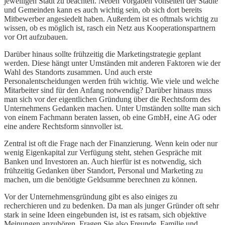
jeweiligen Stadt zu beachten. Neben Vorgaben vonseiten der Städte
und Gemeinden kann es auch wichtig sein, ob sich dort bereits
Mitbewerber angesiedelt haben. Außerdem ist es oftmals wichtig zu
wissen, ob es möglich ist, rasch ein Netz aus Kooperationspartnern
vor Ort aufzubauen.
Darüber hinaus sollte frühzeitig die Marketingstrategie geplant
werden. Diese hängt unter Umständen mit anderen Faktoren wie der
Wahl des Standorts zusammen. Und auch erste
Personalentscheidungen werden früh wichtig. Wie viele und welche
Mitarbeiter sind für den Anfang notwendig? Darüber hinaus muss
man sich vor der eigentlichen Gründung über die Rechtsform des
Unternehmens Gedanken machen. Unter Umständen sollte man sich
von einem Fachmann beraten lassen, ob eine GmbH, eine AG oder
eine andere Rechtsform sinnvoller ist.
Zentral ist oft die Frage nach der Finanzierung. Wenn kein oder nur
wenig Eigenkapital zur Verfügung steht, stehen Gespräche mit
Banken und Investoren an. Auch hierfür ist es notwendig, sich
frühzeitig Gedanken über Standort, Personal und Marketing zu
machen, um die benötigte Geldsumme berechnen zu können.
Vor der Unternehmensgründung gibt es also einiges zu
recherchieren und zu bedenken. Da man als junger Gründer oft sehr
stark in seine Ideen eingebunden ist, ist es ratsam, sich objektive
Meinungen anzuhören. Fragen Sie also Freunde, Familie und