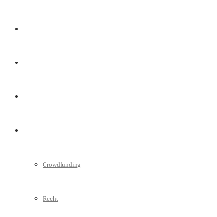
Marketing
Interviews
Videos
Weitere
Crowdfunding
Recht