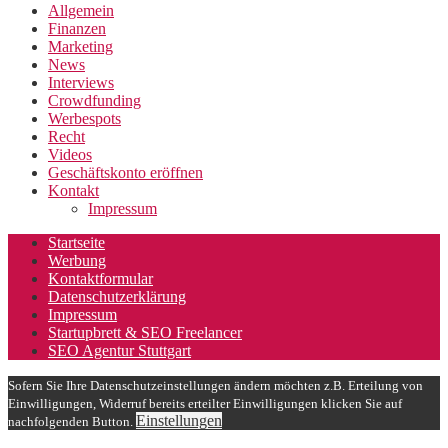
Allgemein
Finanzen
Marketing
News
Interviews
Crowdfunding
Werbespots
Recht
Videos
Geschäftskonto eröffnen
Kontakt
Impressum
Startseite
Werbung
Kontaktformular
Datenschutzerklärung
Impressum
Startupbrett & SEO Freelancer
SEO Agentur Stuttgart
Sofern Sie Ihre Datenschutzeinstellungen ändern möchten z.B. Erteilung von
Einwilligungen, Widerruf bereits erteilter Einwilligungen klicken Sie auf
Einstellungen
nachfolgenden Button.