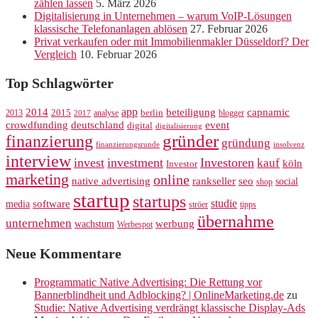
zählen lassen
5. März 2026
Digitalisierung in Unternehmen – warum VoIP-Lösungen
klassische Telefonanlagen ablösen
27. Februar 2026
Privat verkaufen oder mit Immobilienmakler Düsseldorf? Der
Vergleich
10. Februar 2026
Top Schlagwörter
app
2014
beteiligung
capnamic
2013
2015
analyse
berlin
blogger
2017
crowdfunding
deutschland
event
digital
digitalisierung
gründer
finanzierung
gründung
finanzierungsrunde
insolvenz
interview
invest
investment
Investoren
kauf
köln
Investor
marketing
online
rankseller
native advertising
seo
social
shop
startup
startups
studie
software
media
ströer
tipps
übernahme
unternehmen
werbung
wachstum
Werbespot
Neue Kommentare
Programmatic Native Advertising: Die Rettung vor
Bannerblindheit und Adblocking? | OnlineMarketing.de
zu
Studie: Native Advertising verdrängt klassische Display-Ads