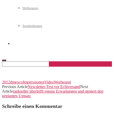
Werbespots
Sonderthemen
Geschäftskonto eröffnen
2012
dmexco
Impressionen
Video
Werbespot
Previous Article
Newsletter-Test vor Echtversand
Next
Article
rankseller übertrifft eigene Erwartungen und steigert den
geplanten Umsatz
Schreibe einen Kommentar