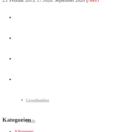
25. Februar 2013, 17:16
26. September 2020
0
4495
Marketing
Interviews
Videos
Weitere
Crowdfunding
Kategorien
Recht
Allgemein