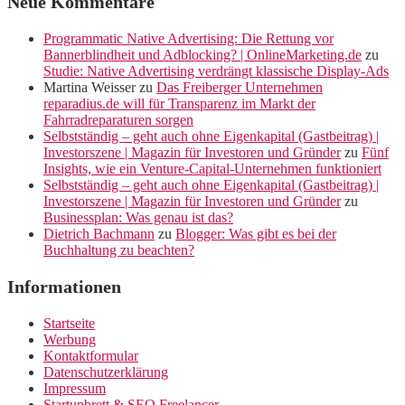
Neue Kommentare
Programmatic Native Advertising: Die Rettung vor
Bannerblindheit und Adblocking? | OnlineMarketing.de
zu
Studie: Native Advertising verdrängt klassische Display-Ads
Martina Weisser
zu
Das Freiberger Unternehmen
reparadius.de will für Transparenz im Markt der
Fahrradreparaturen sorgen
Selbstständig – geht auch ohne Eigenkapital (Gastbeitrag) |
Investorszene | Magazin für Investoren und Gründer
zu
Fünf
Insights, wie ein Venture-Capital-Unternehmen funktioniert
Selbstständig – geht auch ohne Eigenkapital (Gastbeitrag) |
Investorszene | Magazin für Investoren und Gründer
zu
Businessplan: Was genau ist das?
Dietrich Bachmann
zu
Blogger: Was gibt es bei der
Buchhaltung zu beachten?
Informationen
Startseite
Werbung
Kontaktformular
Datenschutzerklärung
Impressum
Startupbrett & SEO Freelancer