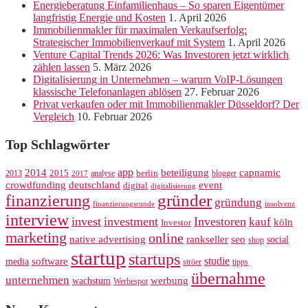
Energieberatung Einfamilienhaus – So sparen Eigentümer
langfristig Energie und Kosten
1. April 2026
Immobilienmakler für maximalen Verkaufserfolg:
Strategischer Immobilienverkauf mit System
1. April 2026
Venture Capital Trends 2026: Was Investoren jetzt wirklich
zählen lassen
5. März 2026
Digitalisierung in Unternehmen – warum VoIP-Lösungen
klassische Telefonanlagen ablösen
27. Februar 2026
Privat verkaufen oder mit Immobilienmakler Düsseldorf? Der
Vergleich
10. Februar 2026
Top Schlagwörter
app
2014
beteiligung
capnamic
2013
2015
analyse
berlin
blogger
2017
crowdfunding
deutschland
event
digital
digitalisierung
gründer
finanzierung
gründung
finanzierungsrunde
insolvenz
interview
invest
investment
Investoren
kauf
köln
Investor
marketing
online
rankseller
native advertising
seo
social
shop
startup
startups
studie
software
media
ströer
tipps
übernahme
unternehmen
werbung
wachstum
Werbespot