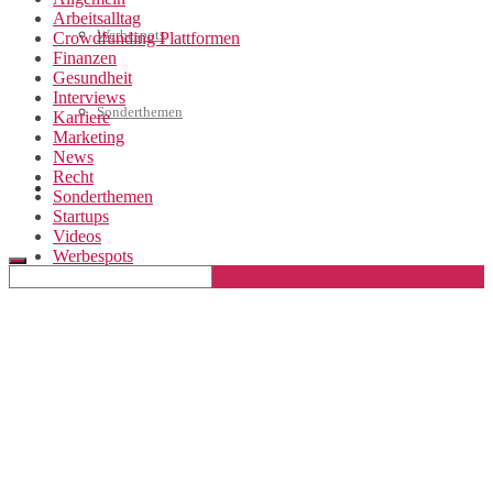
Arbeitsalltag
Werbespots
Crowdfunding Plattformen
Finanzen
Gesundheit
Interviews
Sonderthemen
Karriere
Marketing
News
Recht
Geschäftskonto eröffnen
Sonderthemen
Startups
Videos
Werbespots