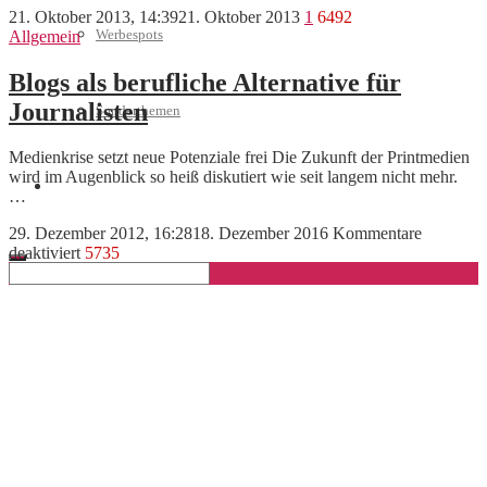
21. Oktober 2013, 14:39
21. Oktober 2013
1
6492
Werbespots
Allgemein
Blogs als berufliche Alternative für
Journalisten
Sonderthemen
Medienkrise setzt neue Potenziale frei Die Zukunft der Printmedien
wird im Augenblick so heiß diskutiert wie seit langem nicht mehr.
Geschäftskonto eröffnen
…
29. Dezember 2012, 16:28
18. Dezember 2016
Kommentare
für
deaktiviert
5735
Blogs
als
berufliche
Alternative
für
Journalisten