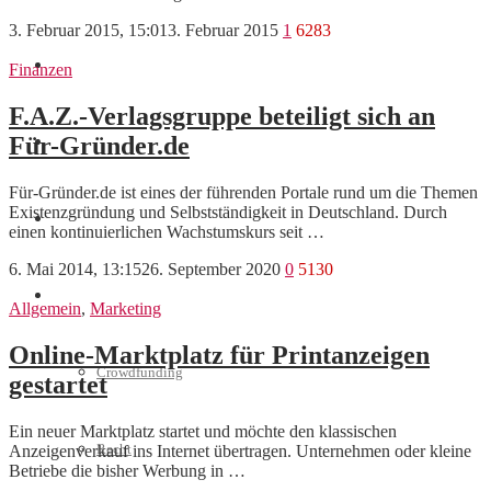
3. Februar 2015, 15:01
3. Februar 2015
1
6283
Marketing
Finanzen
F.A.Z.-Verlagsgruppe beteiligt sich an
Für-Gründer.de
Interviews
Für-Gründer.de ist eines der führenden Portale rund um die Themen
Existenzgründung und Selbstständigkeit in Deutschland. Durch
Videos
einen kontinuierlichen Wachstumskurs seit …
6. Mai 2014, 13:15
26. September 2020
0
5130
Weitere
Allgemein
,
Marketing
Online-Marktplatz für Printanzeigen
Crowdfunding
gestartet
Ein neuer Marktplatz startet und möchte den klassischen
Recht
Anzeigenverkauf ins Internet übertragen. Unternehmen oder kleine
Betriebe die bisher Werbung in …