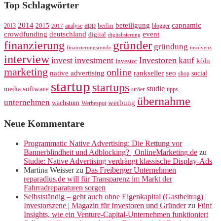
Top Schlagwörter
app
2014
beteiligung
capnamic
2013
2015
analyse
berlin
blogger
2017
crowdfunding
deutschland
event
digital
digitalisierung
gründer
finanzierung
gründung
finanzierungsrunde
insolvenz
interview
invest
investment
Investoren
kauf
köln
Investor
marketing
online
rankseller
native advertising
seo
social
shop
startup
startups
studie
software
media
ströer
tipps
übernahme
unternehmen
werbung
wachstum
Werbespot
Neue Kommentare
Programmatic Native Advertising: Die Rettung vor
Bannerblindheit und Adblocking? | OnlineMarketing.de
zu
Studie: Native Advertising verdrängt klassische Display-Ads
Martina Weisser
zu
Das Freiberger Unternehmen
reparadius.de will für Transparenz im Markt der
Fahrradreparaturen sorgen
Selbstständig – geht auch ohne Eigenkapital (Gastbeitrag) |
Investorszene | Magazin für Investoren und Gründer
zu
Fünf
Insights, wie ein Venture-Capital-Unternehmen funktioniert