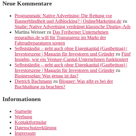
Neue Kommentare
Programmatic Native Advertising: Die Rettung vor
Bannerblindheit und Adblocking? | OnlineMarketing.de
zu
Studie: Native Advertising verdrängt klassische Display-Ads
Martina Weisser
zu
Das Freiberger Unternehmen
reparadius.de will für Transparenz im Markt der
Fahrradreparaturen sorgen
Selbstständig – geht auch ohne Eigenkapital (Gastbeitrag) |
Investorszene | Magazin für Investoren und Gründer
zu
Fünf
Insights, wie ein Venture-Capital-Unternehmen funktioniert
Selbstständig – geht auch ohne Eigenkapital (Gastbeitrag) |
Investorszene | Magazin für Investoren und Gründer
zu
Businessplan: Was genau ist das?
Dietrich Bachmann
zu
Blogger: Was gibt es bei der
Buchhaltung zu beachten?
Informationen
Startseite
Werbung
Kontaktformular
Datenschutzerklärung
Impressum