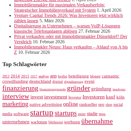
Immobilienmakler für maximalen Verkaufserfolg:
Strategischer Immobilienverkauf mit System
1. April 2026
Venture Capital Trends 2026: Was Investoren jetzt wirklich
zählen lassen
5. März 2026
Digitalisierung in Unternehmen – warum VoIP-Lösungen
klassische Telefonanlagen ablösen
27. Februar 2026
Privat verkaufen oder mit Immobilienmakler Düsseldorf? Der
Vergleich
10. Februar 2026
Immobilienmakler Neuss: Haus verkaufen – Ablauf von A bis
Z
10. Februar 2026
Top Schlagwörter
app
2014
beteiligung
capnamic
2013
2015
analyse
berlin
blogger
2017
crowdfunding
deutschland
event
digital
digitalisierung
gründer
finanzierung
gründung
finanzierungsrunde
insolvenz
interview
invest
investment
Investoren
kauf
köln
Investor
marketing
online
rankseller
native advertising
seo
social
shop
startup
startups
studie
software
media
ströer
tipps
übernahme
unternehmen
werbung
wachstum
Werbespot