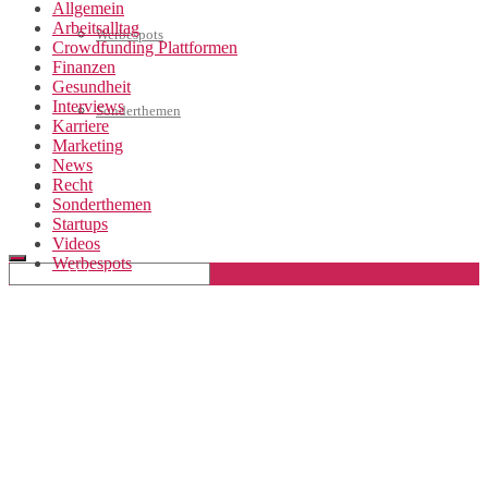
Allgemein
Arbeitsalltag
Werbespots
Crowdfunding Plattformen
Finanzen
Gesundheit
Interviews
Sonderthemen
Karriere
Marketing
News
Recht
Geschäftskonto eröffnen
Sonderthemen
Startups
Videos
Werbespots