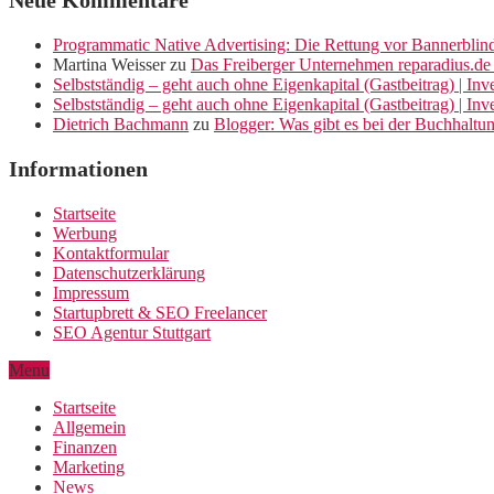
Neue Kommentare
Programmatic Native Advertising: Die Rettung vor Bannerblin
Martina Weisser
zu
Das Freiberger Unternehmen reparadius.de 
Selbstständig – geht auch ohne Eigenkapital (Gastbeitrag) | In
Selbstständig – geht auch ohne Eigenkapital (Gastbeitrag) | In
Dietrich Bachmann
zu
Blogger: Was gibt es bei der Buchhaltu
Informationen
Startseite
Werbung
Kontaktformular
Datenschutzerklärung
Impressum
Startupbrett & SEO Freelancer
SEO Agentur Stuttgart
Menu
Startseite
Allgemein
Finanzen
Marketing
News