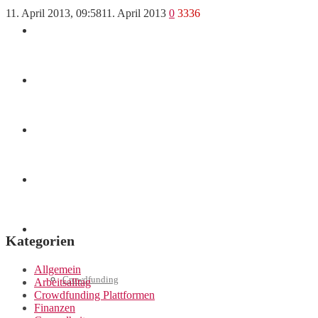
11. April 2013, 09:58
11. April 2013
0
3336
Finanzen
Marketing
Interviews
Videos
Weitere
Kategorien
Allgemein
Crowdfunding
Arbeitsalltag
Crowdfunding Plattformen
Finanzen