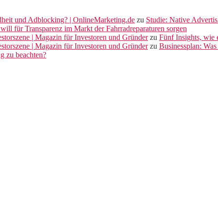
dheit und Adblocking? | OnlineMarketing.de
zu
Studie: Native Adverti
will für Transparenz im Markt der Fahrradreparaturen sorgen
vestorszene | Magazin für Investoren und Gründer
zu
Fünf Insights, wie
vestorszene | Magazin für Investoren und Gründer
zu
Businessplan: Was 
ng zu beachten?