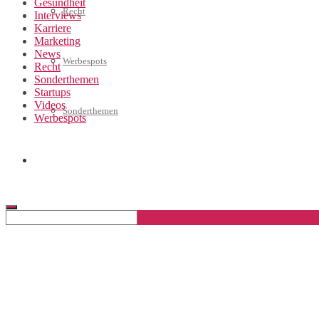
Gesundheit
Recht
Interviews
Karriere
Marketing
News
Werbespots
Recht
Sonderthemen
Startups
Videos
Sonderthemen
Werbespots
Geschäftskonto eröffnen