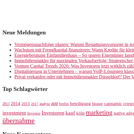
Neue Meldungen
Vermögensnachfolge planen: Warum Bestattungsvorsorge in jed
Wachstum mit Fremdkapital finanzieren: Wann Kredite für kle
Energieberatung Einfamilienhaus – So sparen Eigentümer langf
Immobilienmakler für maximalen Verkaufserfolg: Strategische
Venture Capital Trends 2026: Was Investoren jetzt wirklich zäh
Digitalisierung in Unternehmen – warum VoIP-Lösungen klassi
Privat verkaufen oder mit Immobilienmakler Düsseldorf? Der V
Top Schlagwörter
app
crow
2014
beteiligung
capnamic
2013
2015
analyse
berlin
blogger
2017
marketing
investment
Investoren
kauf
köln
native adve
Investor
übernahme