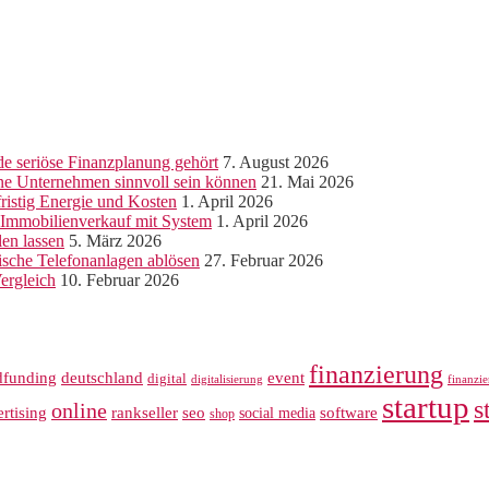
e seriöse Finanzplanung gehört
7. August 2026
ine Unternehmen sinnvoll sein können
21. Mai 2026
ristig Energie und Kosten
1. April 2026
r Immobilienverkauf mit System
1. April 2026
len lassen
5. März 2026
sche Telefonanlagen ablösen
27. Februar 2026
ergleich
10. Februar 2026
finanzierung
dfunding
deutschland
event
digital
digitalisierung
finanzi
startup
s
online
rankseller
rtising
seo
software
social media
shop