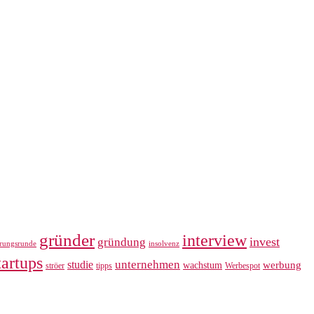
gründer
interview
invest
gründung
erungsrunde
insolvenz
tartups
unternehmen
studie
werbung
wachstum
ströer
tipps
Werbespot