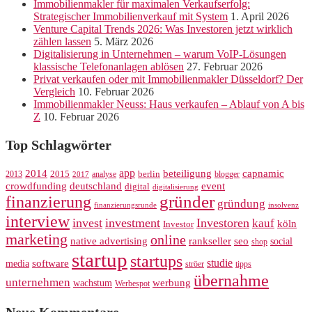
Immobilienmakler für maximalen Verkaufserfolg:
Strategischer Immobilienverkauf mit System
1. April 2026
Venture Capital Trends 2026: Was Investoren jetzt wirklich
zählen lassen
5. März 2026
Digitalisierung in Unternehmen – warum VoIP-Lösungen
klassische Telefonanlagen ablösen
27. Februar 2026
Privat verkaufen oder mit Immobilienmakler Düsseldorf? Der
Vergleich
10. Februar 2026
Immobilienmakler Neuss: Haus verkaufen – Ablauf von A bis
Z
10. Februar 2026
Top Schlagwörter
app
2014
beteiligung
capnamic
2013
2015
analyse
berlin
blogger
2017
crowdfunding
deutschland
event
digital
digitalisierung
gründer
finanzierung
gründung
finanzierungsrunde
insolvenz
interview
invest
investment
Investoren
kauf
köln
Investor
marketing
online
rankseller
native advertising
seo
social
shop
startup
startups
studie
software
media
ströer
tipps
übernahme
unternehmen
werbung
wachstum
Werbespot