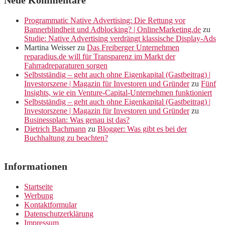
Neue Kommentare
Programmatic Native Advertising: Die Rettung vor
Bannerblindheit und Adblocking? | OnlineMarketing.de
zu
Studie: Native Advertising verdrängt klassische Display-Ads
Martina Weisser
zu
Das Freiberger Unternehmen
reparadius.de will für Transparenz im Markt der
Fahrradreparaturen sorgen
Selbstständig – geht auch ohne Eigenkapital (Gastbeitrag) |
Investorszene | Magazin für Investoren und Gründer
zu
Fünf
Insights, wie ein Venture-Capital-Unternehmen funktioniert
Selbstständig – geht auch ohne Eigenkapital (Gastbeitrag) |
Investorszene | Magazin für Investoren und Gründer
zu
Businessplan: Was genau ist das?
Dietrich Bachmann
zu
Blogger: Was gibt es bei der
Buchhaltung zu beachten?
Informationen
Startseite
Werbung
Kontaktformular
Datenschutzerklärung
Impressum