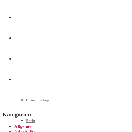
Marketing
Interviews
Videos
Weitere
Crowdfunding
Kategorien
Recht
Allgemein
Arbeitsalltag