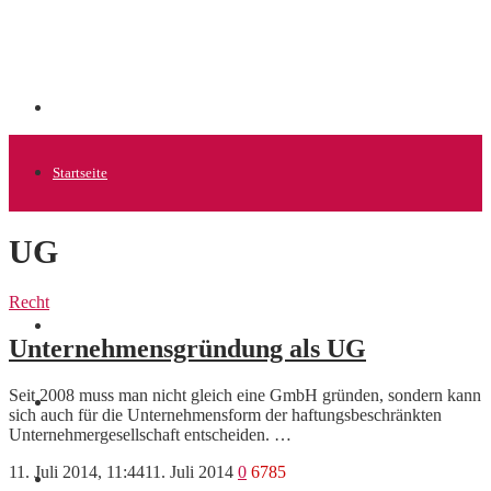
Startseite
UG
Allgemein
Recht
Startups
Unternehmensgründung als UG
Seit 2008 muss man nicht gleich eine GmbH gründen, sondern kann
News
sich auch für die Unternehmensform der haftungsbeschränkten
Unternehmergesellschaft entscheiden. …
11. Juli 2014, 11:44
11. Juli 2014
0
6785
Finanzen