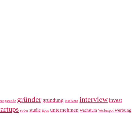
gründer
interview
invest
gründung
erungsrunde
insolvenz
tartups
unternehmen
studie
werbung
wachstum
ströer
tipps
Werbespot