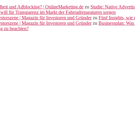
dheit und Adblocking? | OnlineMarketing.de
zu
Studie: Native Adverti
will für Transparenz im Markt der Fahrradreparaturen sorgen
vestorszene | Magazin für Investoren und Gründer
zu
Fünf Insights, wie
vestorszene | Magazin für Investoren und Gründer
zu
Businessplan: Was 
ng zu beachten?