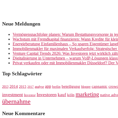
Neue Meldungen
Vermögensnachfolge planen: Warum Bestattungsvorsorge in jed
Wachstum mit Fremdkapital finanzieren: Wann Kredite für kle
Energieberatung Einfamilienhaus – So sparen Eigentümer langf
Immobilienmakler für maximalen Verkaufserfolg: Strategische
Venture Capital Trends 2026: Was Investoren jetzt wirklich zäh
Digitalisierung in Unternehmen – warum VoIP-Lösungen klassi
Privat verkaufen oder mit Immobilienmakler Düsseldorf? Der V
Top Schlagwörter
app
crow
2014
beteiligung
capnamic
2013
2015
analyse
berlin
blogger
2017
marketing
investment
Investoren
kauf
köln
native adve
Investor
übernahme
Neue Kommentare