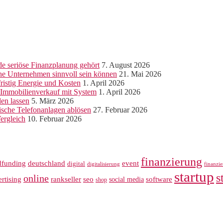
e seriöse Finanzplanung gehört
7. August 2026
ine Unternehmen sinnvoll sein können
21. Mai 2026
ristig Energie und Kosten
1. April 2026
r Immobilienverkauf mit System
1. April 2026
len lassen
5. März 2026
sche Telefonanlagen ablösen
27. Februar 2026
ergleich
10. Februar 2026
finanzierung
dfunding
deutschland
event
digital
digitalisierung
finanzi
startup
s
online
rankseller
rtising
seo
software
social media
shop