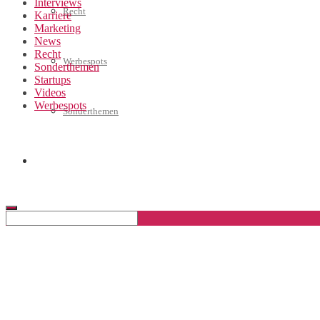
Interviews
Recht
Karriere
Marketing
News
Recht
Werbespots
Sonderthemen
Startups
Videos
Werbespots
Sonderthemen
Geschäftskonto eröffnen