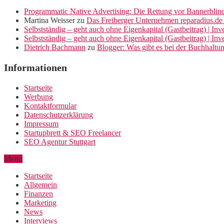
Programmatic Native Advertising: Die Rettung vor Bannerblin
Martina Weisser
zu
Das Freiberger Unternehmen reparadius.de 
Selbstständig – geht auch ohne Eigenkapital (Gastbeitrag) | In
Selbstständig – geht auch ohne Eigenkapital (Gastbeitrag) | In
Dietrich Bachmann
zu
Blogger: Was gibt es bei der Buchhaltu
Informationen
Startseite
Werbung
Kontaktformular
Datenschutzerklärung
Impressum
Startupbrett & SEO Freelancer
SEO Agentur Stuttgart
Menu
Startseite
Allgemein
Finanzen
Marketing
News
Interviews