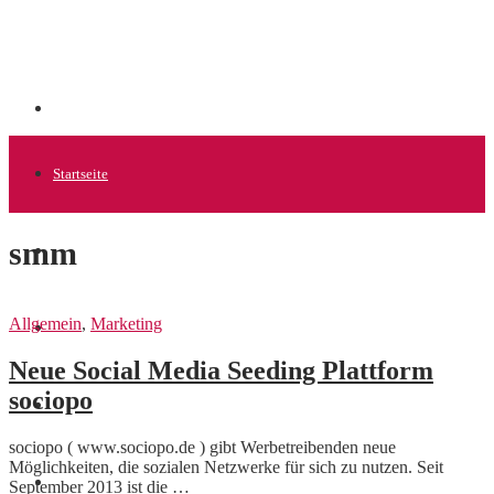
Startseite
smm
Allgemein
Allgemein
,
Marketing
Startups
Neue Social Media Seeding Plattform
sociopo
News
sociopo ( www.sociopo.de ) gibt Werbetreibenden neue
Möglichkeiten, die sozialen Netzwerke für sich zu nutzen. Seit
Finanzen
September 2013 ist die …