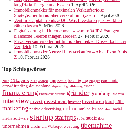
langfristig Energie und Kosten
1. April 2026
Immobilienmakler für maximalen Verkaufserfolg:
Strategischer Immobilienverkauf mit System
1. April 2026
Venture Capital Trends 2026: Was Investoren jetzt wirklich
zählen lassen
5. März 2026
Digitalisierung in Unternehmen – warum VoIP-Lösungen
klassische Telefonanlagen ablösen
27. Februar 2026
Privat verkaufen oder mit Immobilienmakler Düsseldorf? Der
Vergleich
10. Februar 2026
Immobilienmakler Neuss: Haus verkaufen – Ablauf von A bis
Z
10. Februar 2026
Top Schlagwörter
app
2014
beteiligung
capnamic
2013
2015
analyse
berlin
blogger
2017
crowdfunding
deutschland
event
digital
digitalisierung
gründer
finanzierung
gründung
finanzierungsrunde
insolvenz
interview
invest
investment
Investoren
kauf
köln
Investor
marketing
online
rankseller
native advertising
seo
social
shop
startup
startups
studie
software
media
ströer
tipps
übernahme
unternehmen
werbung
wachstum
Werbespot