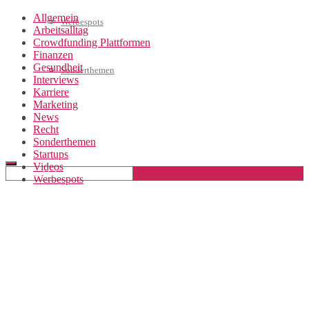
Allgemein
Werbespots
Arbeitsalltag
Crowdfunding Plattformen
Finanzen
Gesundheit
Sonderthemen
Interviews
Karriere
Marketing
News
Geschäftskonto eröffnen
Recht
Sonderthemen
Startups
Videos
Werbespots