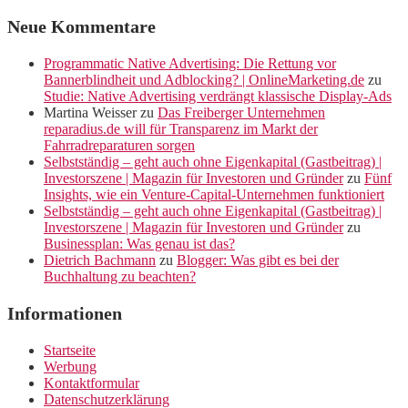
Neue Kommentare
Programmatic Native Advertising: Die Rettung vor
Bannerblindheit und Adblocking? | OnlineMarketing.de
zu
Studie: Native Advertising verdrängt klassische Display-Ads
Martina Weisser
zu
Das Freiberger Unternehmen
reparadius.de will für Transparenz im Markt der
Fahrradreparaturen sorgen
Selbstständig – geht auch ohne Eigenkapital (Gastbeitrag) |
Investorszene | Magazin für Investoren und Gründer
zu
Fünf
Insights, wie ein Venture-Capital-Unternehmen funktioniert
Selbstständig – geht auch ohne Eigenkapital (Gastbeitrag) |
Investorszene | Magazin für Investoren und Gründer
zu
Businessplan: Was genau ist das?
Dietrich Bachmann
zu
Blogger: Was gibt es bei der
Buchhaltung zu beachten?
Informationen
Startseite
Werbung
Kontaktformular
Datenschutzerklärung