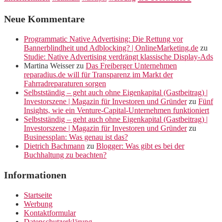
Neue Kommentare
Programmatic Native Advertising: Die Rettung vor
Bannerblindheit und Adblocking? | OnlineMarketing.de
zu
Studie: Native Advertising verdrängt klassische Display-Ads
Martina Weisser
zu
Das Freiberger Unternehmen
reparadius.de will für Transparenz im Markt der
Fahrradreparaturen sorgen
Selbstständig – geht auch ohne Eigenkapital (Gastbeitrag) |
Investorszene | Magazin für Investoren und Gründer
zu
Fünf
Insights, wie ein Venture-Capital-Unternehmen funktioniert
Selbstständig – geht auch ohne Eigenkapital (Gastbeitrag) |
Investorszene | Magazin für Investoren und Gründer
zu
Businessplan: Was genau ist das?
Dietrich Bachmann
zu
Blogger: Was gibt es bei der
Buchhaltung zu beachten?
Informationen
Startseite
Werbung
Kontaktformular
Datenschutzerklärung