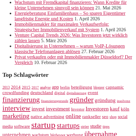
Wachstum mit Fremdkapital finanzieren: Wann Kredite für
kleine Unternehmen sinnvoll sein können
21. Mai 2026
Energieberatung Einfamilienhaus – So sparen Eigentümer
langfristig Energie und Kosten
1. April 2026
Immobilienmakler für maximalen Verkaufserfolg:
Strategischer Immobilienverkauf mit System
1. April 2026
Venture Capital Trends 2026: Was Investoren jetzt wirklich
zählen lassen
5. März 2026
Digitalisierung in Unternehmen – warum VoIP-Lösungen
klassische Telefonanlagen ablösen
27. Februar 2026
Privat verkaufen oder mit Immobilienmakler Düsseldorf? Der
Vergleich
10. Februar 2026
Top Schlagwörter
app
2014
beteiligung
capnamic
2013
2015
analyse
berlin
blogger
2017
crowdfunding
deutschland
event
digital
digitalisierung
gründer
finanzierung
gründung
finanzierungsrunde
insolvenz
interview
invest
investment
Investoren
kauf
köln
Investor
marketing
online
rankseller
native advertising
seo
social
shop
startup
startups
studie
software
media
ströer
tipps
übernahme
unternehmen
werbung
wachstum
Werbespot