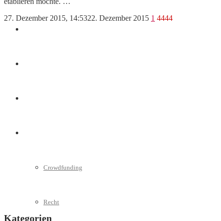
etablieren möchte. …
27. Dezember 2015, 14:53
22. Dezember 2015
1
4444
Marketing
Interviews
Videos
Weitere
Crowdfunding
Recht
Kategorien