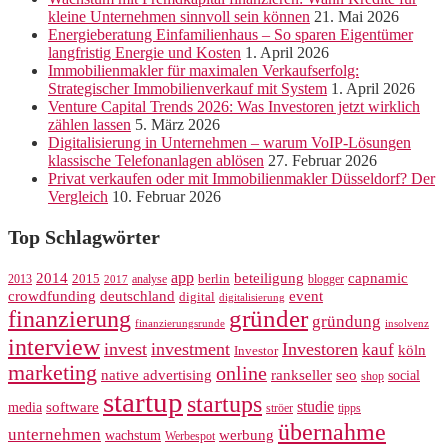
kleine Unternehmen sinnvoll sein können
21. Mai 2026
Energieberatung Einfamilienhaus – So sparen Eigentümer
langfristig Energie und Kosten
1. April 2026
Immobilienmakler für maximalen Verkaufserfolg:
Strategischer Immobilienverkauf mit System
1. April 2026
Venture Capital Trends 2026: Was Investoren jetzt wirklich
zählen lassen
5. März 2026
Digitalisierung in Unternehmen – warum VoIP-Lösungen
klassische Telefonanlagen ablösen
27. Februar 2026
Privat verkaufen oder mit Immobilienmakler Düsseldorf? Der
Vergleich
10. Februar 2026
Top Schlagwörter
app
2014
beteiligung
capnamic
2013
2015
analyse
berlin
blogger
2017
crowdfunding
deutschland
event
digital
digitalisierung
gründer
finanzierung
gründung
finanzierungsrunde
insolvenz
interview
invest
investment
Investoren
kauf
köln
Investor
marketing
online
rankseller
native advertising
seo
social
shop
startup
startups
studie
software
media
ströer
tipps
übernahme
unternehmen
werbung
wachstum
Werbespot