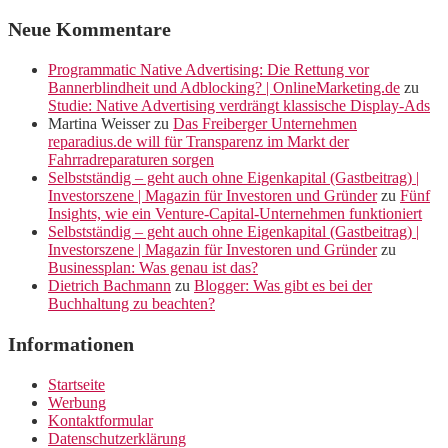
Neue Kommentare
Programmatic Native Advertising: Die Rettung vor
Bannerblindheit und Adblocking? | OnlineMarketing.de
zu
Studie: Native Advertising verdrängt klassische Display-Ads
Martina Weisser
zu
Das Freiberger Unternehmen
reparadius.de will für Transparenz im Markt der
Fahrradreparaturen sorgen
Selbstständig – geht auch ohne Eigenkapital (Gastbeitrag) |
Investorszene | Magazin für Investoren und Gründer
zu
Fünf
Insights, wie ein Venture-Capital-Unternehmen funktioniert
Selbstständig – geht auch ohne Eigenkapital (Gastbeitrag) |
Investorszene | Magazin für Investoren und Gründer
zu
Businessplan: Was genau ist das?
Dietrich Bachmann
zu
Blogger: Was gibt es bei der
Buchhaltung zu beachten?
Informationen
Startseite
Werbung
Kontaktformular
Datenschutzerklärung