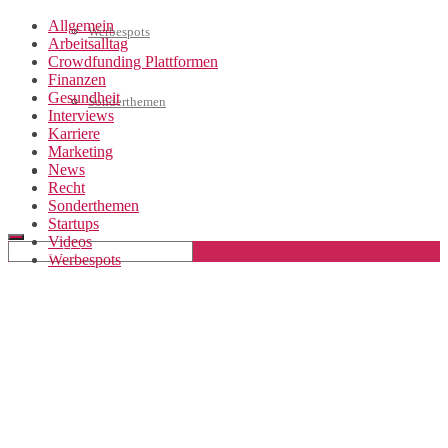
Allgemein
Werbespots
Arbeitsalltag
Crowdfunding Plattformen
Finanzen
Gesundheit
Sonderthemen
Interviews
Karriere
Marketing
News
Geschäftskonto eröffnen
Recht
Sonderthemen
Startups
Videos
Werbespots