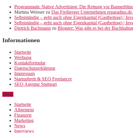
Programmatic Native Advertising: Die Rettung vor Bannerblin
Martina Weisser
zu
Das Freiberger Unternehmen reparadius.de 
Selbstständig – geht auch ohne Eigenkapital (Gastbeitrag) | In
Selbstständig – geht auch ohne Eigenkapital (Gastbeitrag) | In
Dietrich Bachmann
zu
Blogger: Was gibt es bei der Buchhaltu
Informationen
Startseite
Werbung
Kontaktformular
Datenschutzerklärung
Impressum
Startupbrett & SEO Freelancer
SEO Agentur Stuttgart
Menu
Startseite
Allgemein
Finanzen
Marketing
News
Interviews