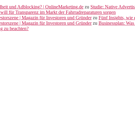
dheit und Adblocking? | OnlineMarketing.de
zu
Studie: Native Adverti
will für Transparenz im Markt der Fahrradreparaturen sorgen
vestorszene | Magazin für Investoren und Gründer
zu
Fünf Insights, wie
vestorszene | Magazin für Investoren und Gründer
zu
Businessplan: Was 
ng zu beachten?