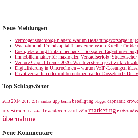
Neue Meldungen
Vermögensnachfolge planen: Warum Bestattungsvorsorge in jed
Wachstum mit Fremdkapital finanzieren: Wann Kredite für kle
Energieberatung Einfamilienhaus – So sparen Eigentümer langf
Immobilienmakler für maximalen Verkaufserfolg: Strategische
Venture Capital Trends 2026: Was Investoren jetzt wirklich zäh
Digitalisierung in Unternehmen – warum VoIP-Lösungen klassi
Privat verkaufen oder mit Immobilienmakler Düsseldorf? Der V
Top Schlagwörter
app
crow
2014
beteiligung
capnamic
2013
2015
analyse
berlin
blogger
2017
marketing
investment
Investoren
kauf
köln
native adve
Investor
übernahme
Neue Kommentare