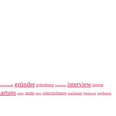
gründer
interview
invest
gründung
erungsrunde
insolvenz
tartups
unternehmen
studie
werbung
wachstum
ströer
tipps
Werbespot