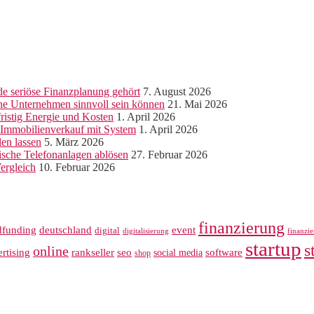
e seriöse Finanzplanung gehört
7. August 2026
ine Unternehmen sinnvoll sein können
21. Mai 2026
ristig Energie und Kosten
1. April 2026
r Immobilienverkauf mit System
1. April 2026
len lassen
5. März 2026
sche Telefonanlagen ablösen
27. Februar 2026
ergleich
10. Februar 2026
finanzierung
dfunding
deutschland
event
digital
digitalisierung
finanzi
startup
s
online
rankseller
rtising
seo
software
social media
shop