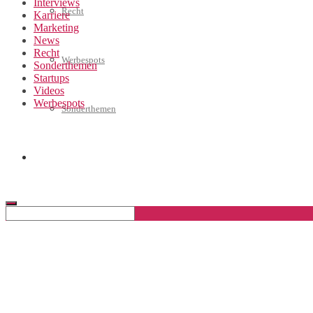
Interviews
Recht
Karriere
Marketing
News
Recht
Werbespots
Sonderthemen
Startups
Videos
Werbespots
Sonderthemen
Geschäftskonto eröffnen