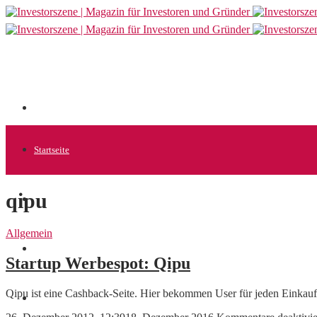
Startseite
qipu
Allgemein
Allgemein
Startups
Startup Werbespot: Qipu
Qipu ist eine Cashback-Seite. Hier bekommen User für jeden Einka
News