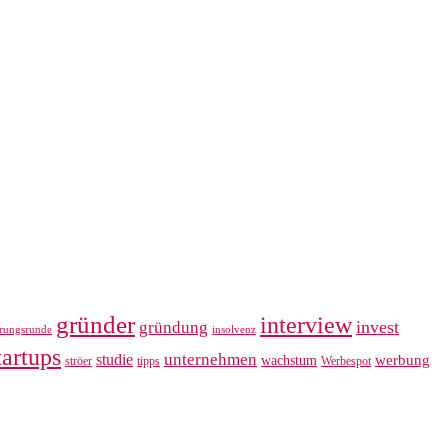
gründer
interview
invest
gründung
erungsrunde
insolvenz
tartups
unternehmen
studie
werbung
wachstum
ströer
tipps
Werbespot