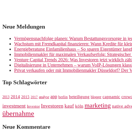
Neue Meldungen
Vermögensnachfolge planen: Warum Bestattungsvorsorge in jed
Wachstum mit Fremdkapital finanzieren: Wann Kredite für kle
Energieberatung Einfamilienhaus – So sparen Eigentümer langf
Immobilienmakler für maximalen Verkaufserfolg: Strategische
Venture Capital Trends 2026: Was Investoren jetzt wirklich zäh
Digitalisierung in Unternehmen – warum VoIP-Lösungen klassi
Privat verkaufen oder mit Immobilienmakler Düsseldorf? Der V
Top Schlagwörter
app
crow
2014
beteiligung
capnamic
2013
2015
analyse
berlin
blogger
2017
marketing
investment
Investoren
kauf
köln
native adve
Investor
übernahme
Neue Kommentare