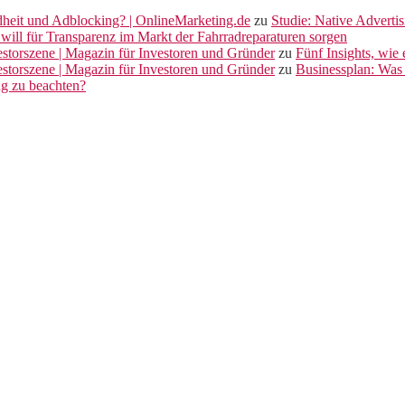
dheit und Adblocking? | OnlineMarketing.de
zu
Studie: Native Adverti
will für Transparenz im Markt der Fahrradreparaturen sorgen
vestorszene | Magazin für Investoren und Gründer
zu
Fünf Insights, wie
vestorszene | Magazin für Investoren und Gründer
zu
Businessplan: Was 
ng zu beachten?