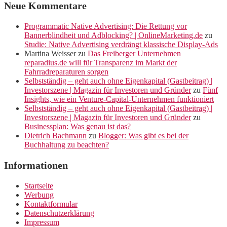
Neue Kommentare
Programmatic Native Advertising: Die Rettung vor
Bannerblindheit und Adblocking? | OnlineMarketing.de
zu
Studie: Native Advertising verdrängt klassische Display-Ads
Martina Weisser
zu
Das Freiberger Unternehmen
reparadius.de will für Transparenz im Markt der
Fahrradreparaturen sorgen
Selbstständig – geht auch ohne Eigenkapital (Gastbeitrag) |
Investorszene | Magazin für Investoren und Gründer
zu
Fünf
Insights, wie ein Venture-Capital-Unternehmen funktioniert
Selbstständig – geht auch ohne Eigenkapital (Gastbeitrag) |
Investorszene | Magazin für Investoren und Gründer
zu
Businessplan: Was genau ist das?
Dietrich Bachmann
zu
Blogger: Was gibt es bei der
Buchhaltung zu beachten?
Informationen
Startseite
Werbung
Kontaktformular
Datenschutzerklärung
Impressum