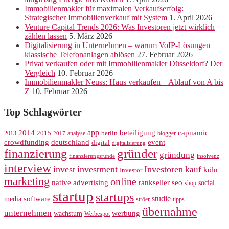
Immobilienmakler für maximalen Verkaufserfolg:
Strategischer Immobilienverkauf mit System
1. April 2026
Venture Capital Trends 2026: Was Investoren jetzt wirklich
zählen lassen
5. März 2026
Digitalisierung in Unternehmen – warum VoIP-Lösungen
klassische Telefonanlagen ablösen
27. Februar 2026
Privat verkaufen oder mit Immobilienmakler Düsseldorf? Der
Vergleich
10. Februar 2026
Immobilienmakler Neuss: Haus verkaufen – Ablauf von A bis
Z
10. Februar 2026
Top Schlagwörter
app
2014
beteiligung
capnamic
2013
2015
analyse
berlin
blogger
2017
crowdfunding
deutschland
event
digital
digitalisierung
gründer
finanzierung
gründung
finanzierungsrunde
insolvenz
interview
invest
investment
Investoren
kauf
köln
Investor
marketing
online
rankseller
native advertising
seo
social
shop
startup
startups
studie
software
media
ströer
tipps
übernahme
unternehmen
werbung
wachstum
Werbespot