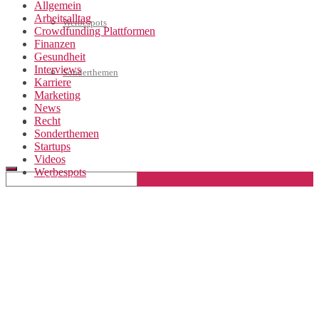
Allgemein
Arbeitsalltag
Werbespots
Crowdfunding Plattformen
Finanzen
Gesundheit
Interviews
Sonderthemen
Karriere
Marketing
News
Recht
Geschäftskonto eröffnen
Sonderthemen
Startups
Videos
Werbespots