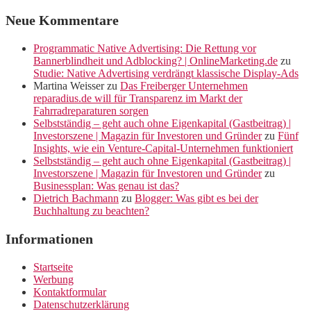
Neue Kommentare
Programmatic Native Advertising: Die Rettung vor
Bannerblindheit und Adblocking? | OnlineMarketing.de
zu
Studie: Native Advertising verdrängt klassische Display-Ads
Martina Weisser
zu
Das Freiberger Unternehmen
reparadius.de will für Transparenz im Markt der
Fahrradreparaturen sorgen
Selbstständig – geht auch ohne Eigenkapital (Gastbeitrag) |
Investorszene | Magazin für Investoren und Gründer
zu
Fünf
Insights, wie ein Venture-Capital-Unternehmen funktioniert
Selbstständig – geht auch ohne Eigenkapital (Gastbeitrag) |
Investorszene | Magazin für Investoren und Gründer
zu
Businessplan: Was genau ist das?
Dietrich Bachmann
zu
Blogger: Was gibt es bei der
Buchhaltung zu beachten?
Informationen
Startseite
Werbung
Kontaktformular
Datenschutzerklärung