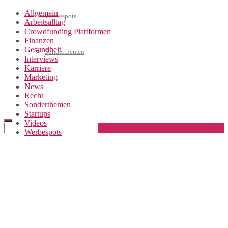
Allgemein
Werbespots
Arbeitsalltag
Crowdfunding Plattformen
Finanzen
Gesundheit
Sonderthemen
Interviews
Karriere
Marketing
News
Geschäftskonto eröffnen
Recht
Sonderthemen
Startups
Videos
Werbespots