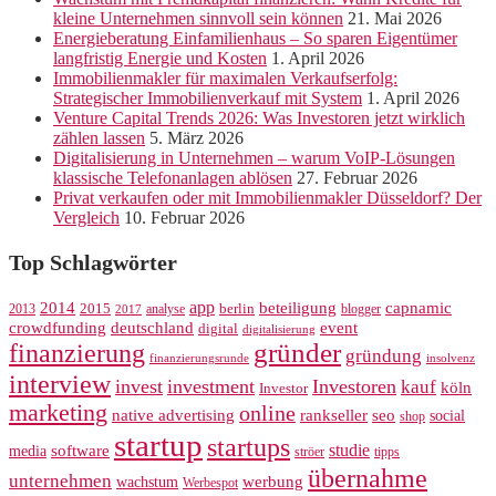
kleine Unternehmen sinnvoll sein können
21. Mai 2026
Energieberatung Einfamilienhaus – So sparen Eigentümer
langfristig Energie und Kosten
1. April 2026
Immobilienmakler für maximalen Verkaufserfolg:
Strategischer Immobilienverkauf mit System
1. April 2026
Venture Capital Trends 2026: Was Investoren jetzt wirklich
zählen lassen
5. März 2026
Digitalisierung in Unternehmen – warum VoIP-Lösungen
klassische Telefonanlagen ablösen
27. Februar 2026
Privat verkaufen oder mit Immobilienmakler Düsseldorf? Der
Vergleich
10. Februar 2026
Top Schlagwörter
app
2014
beteiligung
capnamic
2013
2015
analyse
berlin
blogger
2017
crowdfunding
deutschland
event
digital
digitalisierung
gründer
finanzierung
gründung
finanzierungsrunde
insolvenz
interview
invest
investment
Investoren
kauf
köln
Investor
marketing
online
rankseller
native advertising
seo
social
shop
startup
startups
studie
software
media
ströer
tipps
übernahme
unternehmen
werbung
wachstum
Werbespot