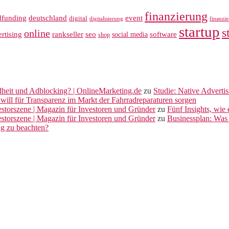
finanzierung
dfunding
deutschland
event
digital
digitalisierung
finanzi
startup
s
online
rankseller
rtising
seo
software
social media
shop
dheit und Adblocking? | OnlineMarketing.de
zu
Studie: Native Adverti
will für Transparenz im Markt der Fahrradreparaturen sorgen
vestorszene | Magazin für Investoren und Gründer
zu
Fünf Insights, wie
vestorszene | Magazin für Investoren und Gründer
zu
Businessplan: Was 
ng zu beachten?