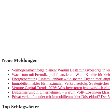
Neue Meldungen
Vermögensnachfolge planen: Warum Bestattungsvorsorge in jed
Wachstum mit Fremdkapital finanzieren: Wann Kredite für kle
Energieberatung Einfamilienhaus – So sparen Eigentümer langf
Immobilienmakler für maximalen Verkaufserfolg: Strategische
Venture Capital Trends 2026: Was Investoren jetzt wirklich zäh
Digitalisierung in Unternehmen – warum VoIP-Lösungen klassi
Privat verkaufen oder mit Immobilienmakler Düsseldorf? Der V
Top Schlagwörter