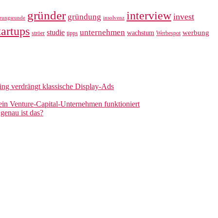
gründer
interview
invest
gründung
erungsrunde
insolvenz
tartups
unternehmen
studie
werbung
wachstum
ströer
tipps
Werbespot
sing verdrängt klassische Display-Ads
 ein Venture-Capital-Unternehmen funktioniert
genau ist das?