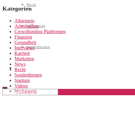
Recht
Kategorien
Allgemein
Arbeitsalltag
Werbespots
Crowdfunding Plattformen
Finanzen
Gesundheit
Sonderthemen
Interviews
Karriere
Marketing
News
Geschäftskonto eröffnen
Recht
Sonderthemen
Startups
Videos
Werbespots