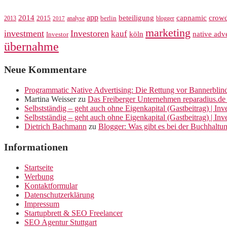
app
crow
2014
beteiligung
capnamic
2013
2015
analyse
berlin
blogger
2017
marketing
investment
Investoren
kauf
köln
native adve
Investor
übernahme
Neue Kommentare
Programmatic Native Advertising: Die Rettung vor Bannerblin
Martina Weisser
zu
Das Freiberger Unternehmen reparadius.de 
Selbstständig – geht auch ohne Eigenkapital (Gastbeitrag) | In
Selbstständig – geht auch ohne Eigenkapital (Gastbeitrag) | In
Dietrich Bachmann
zu
Blogger: Was gibt es bei der Buchhaltu
Informationen
Startseite
Werbung
Kontaktformular
Datenschutzerklärung
Impressum
Startupbrett & SEO Freelancer
SEO Agentur Stuttgart