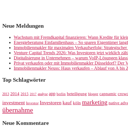
Neue Meldungen
Wachstum mit Fremdkapital finanzieren: Wann Kredite für kle
Energieberatung Einfamilienhaus – So sparen Eigentümer langf
Immobilienmakler für maximalen Verkaufserfolg: Strategische
Venture Capital Trends 2026: Was Investoren jetzt wirklich zäh
Digitalisierung in Unternehmen – warum VoIP-Lösungen klassi
Privat verkaufen oder mit Immobilienmakler Düsseldorf? Der V
Immobilienmakler Neuss: Haus verkaufen – Ablauf von A bis 
Top Schlagwörter
app
crow
2014
beteiligung
capnamic
2013
2015
analyse
berlin
blogger
2017
marketing
investment
Investoren
kauf
köln
native adve
Investor
übernahme
Neue Kommentare