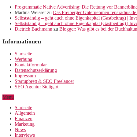
Programmatic Native Advertising: Die Rettung vor Bannerblin
Martina Weisser
zu
Das Freiberger Unternehmen reparadius.de 
Selbstständig – geht auch ohne Eigenkapital (Gastbeitrag) | In
Selbstständig – geht auch ohne Eigenkapital (Gastbeitrag) | In
Dietrich Bachmann
zu
Blogger: Was gibt es bei der Buchhaltu
Informationen
Startseite
Werbung
Kontaktformular
Datenschutzerklärung
Impressum
Startupbrett & SEO Freelancer
SEO Agentur Stuttgart
Menu
Startseite
Allgemein
Finanzen
Marketing
News
Interviews