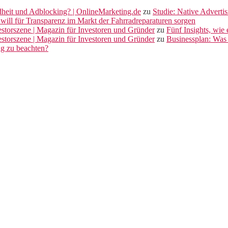
dheit und Adblocking? | OnlineMarketing.de
zu
Studie: Native Adverti
will für Transparenz im Markt der Fahrradreparaturen sorgen
vestorszene | Magazin für Investoren und Gründer
zu
Fünf Insights, wie
vestorszene | Magazin für Investoren und Gründer
zu
Businessplan: Was 
ng zu beachten?