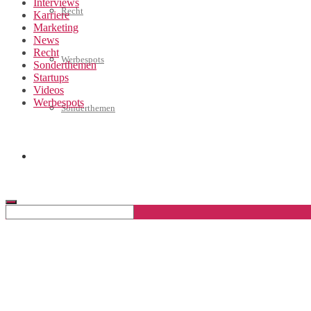
Interviews
Recht
Karriere
Marketing
News
Recht
Werbespots
Sonderthemen
Startups
Videos
Werbespots
Sonderthemen
Geschäftskonto eröffnen