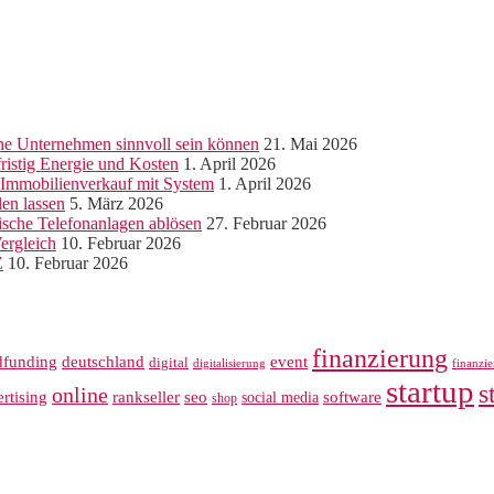
ine Unternehmen sinnvoll sein können
21. Mai 2026
ristig Energie und Kosten
1. April 2026
r Immobilienverkauf mit System
1. April 2026
len lassen
5. März 2026
sche Telefonanlagen ablösen
27. Februar 2026
ergleich
10. Februar 2026
Z
10. Februar 2026
finanzierung
dfunding
deutschland
event
digital
digitalisierung
finanzi
startup
s
online
rankseller
rtising
seo
software
social media
shop