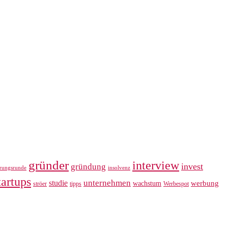
gründer
interview
invest
gründung
erungsrunde
insolvenz
tartups
unternehmen
studie
werbung
wachstum
ströer
tipps
Werbespot