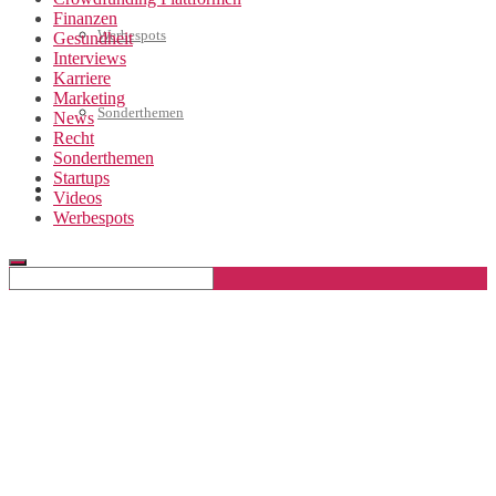
Finanzen
Werbespots
Gesundheit
Interviews
Karriere
Marketing
Sonderthemen
News
Recht
Sonderthemen
Startups
Geschäftskonto eröffnen
Videos
Werbespots