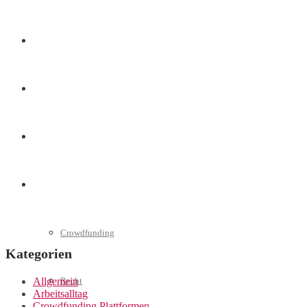
Marketing
Interviews
Videos
Weitere
Crowdfunding
Kategorien
Allgemein
Recht
Arbeitsalltag
Crowdfunding Plattformen