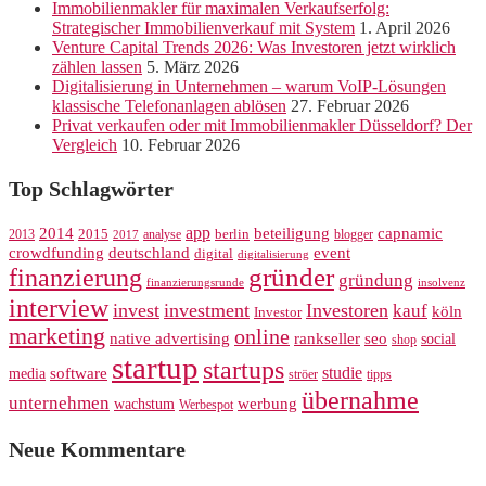
Immobilienmakler für maximalen Verkaufserfolg:
Strategischer Immobilienverkauf mit System
1. April 2026
Venture Capital Trends 2026: Was Investoren jetzt wirklich
zählen lassen
5. März 2026
Digitalisierung in Unternehmen – warum VoIP-Lösungen
klassische Telefonanlagen ablösen
27. Februar 2026
Privat verkaufen oder mit Immobilienmakler Düsseldorf? Der
Vergleich
10. Februar 2026
Top Schlagwörter
app
2014
beteiligung
capnamic
2013
2015
analyse
berlin
blogger
2017
crowdfunding
deutschland
event
digital
digitalisierung
gründer
finanzierung
gründung
finanzierungsrunde
insolvenz
interview
invest
investment
Investoren
kauf
köln
Investor
marketing
online
rankseller
native advertising
seo
social
shop
startup
startups
studie
software
media
ströer
tipps
übernahme
unternehmen
werbung
wachstum
Werbespot
Neue Kommentare