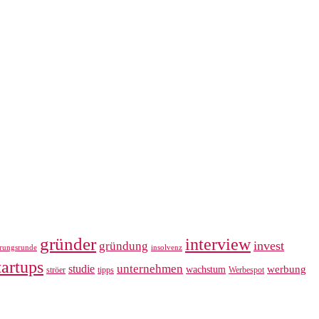
gründer
interview
invest
gründung
erungsrunde
insolvenz
tartups
unternehmen
studie
werbung
wachstum
ströer
tipps
Werbespot