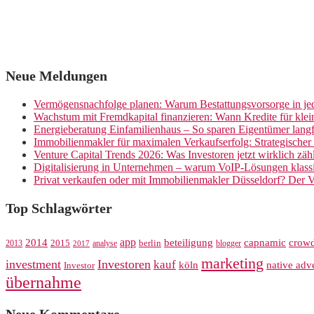
Neue Meldungen
Vermögensnachfolge planen: Warum Bestattungsvorsorge in jed
Wachstum mit Fremdkapital finanzieren: Wann Kredite für kle
Energieberatung Einfamilienhaus – So sparen Eigentümer langf
Immobilienmakler für maximalen Verkaufserfolg: Strategische
Venture Capital Trends 2026: Was Investoren jetzt wirklich zäh
Digitalisierung in Unternehmen – warum VoIP-Lösungen klassi
Privat verkaufen oder mit Immobilienmakler Düsseldorf? Der V
Top Schlagwörter
app
crow
2014
beteiligung
capnamic
2013
2015
analyse
berlin
blogger
2017
marketing
investment
Investoren
kauf
köln
native adve
Investor
übernahme