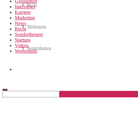
Gesundheit
Recht
Interviews
Karriere
Marketing
News
Werbespots
Recht
Sonderthemen
Startups
Videos
Sonderthemen
Werbespots
Geschäftskonto eröffnen