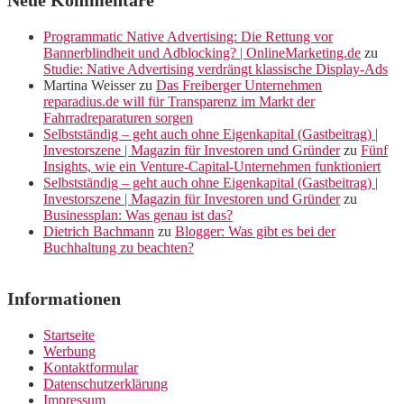
Neue Kommentare
Programmatic Native Advertising: Die Rettung vor
Bannerblindheit und Adblocking? | OnlineMarketing.de
zu
Studie: Native Advertising verdrängt klassische Display-Ads
Martina Weisser
zu
Das Freiberger Unternehmen
reparadius.de will für Transparenz im Markt der
Fahrradreparaturen sorgen
Selbstständig – geht auch ohne Eigenkapital (Gastbeitrag) |
Investorszene | Magazin für Investoren und Gründer
zu
Fünf
Insights, wie ein Venture-Capital-Unternehmen funktioniert
Selbstständig – geht auch ohne Eigenkapital (Gastbeitrag) |
Investorszene | Magazin für Investoren und Gründer
zu
Businessplan: Was genau ist das?
Dietrich Bachmann
zu
Blogger: Was gibt es bei der
Buchhaltung zu beachten?
Informationen
Startseite
Werbung
Kontaktformular
Datenschutzerklärung
Impressum