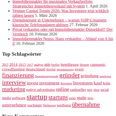
Immobilienmakler für maximalen Verkaufserfolg:
Strategischer Immobilienverkauf mit System
1. April 2026
Venture Capital Trends 2026: Was Investoren jetzt wirklich
zählen lassen
5. März 2026
Digitalisierung in Unternehmen – warum VoIP-Lösungen
klassische Telefonanlagen ablösen
27. Februar 2026
Privat verkaufen oder mit Immobilienmakler Düsseldorf? Der
Vergleich
10. Februar 2026
Immobilienmakler Neuss: Haus verkaufen – Ablauf von A bis
Z
10. Februar 2026
Top Schlagwörter
app
2014
beteiligung
capnamic
2013
2015
analyse
berlin
blogger
2017
crowdfunding
deutschland
event
digital
digitalisierung
gründer
finanzierung
gründung
finanzierungsrunde
insolvenz
interview
invest
investment
Investoren
kauf
köln
Investor
marketing
online
rankseller
native advertising
seo
social
shop
startup
startups
studie
software
media
ströer
tipps
übernahme
unternehmen
werbung
wachstum
Werbespot