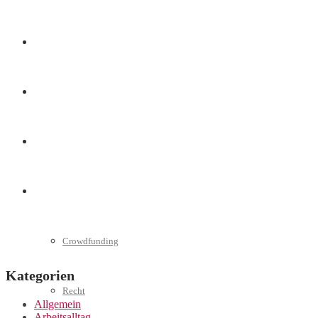
Marketing
Interviews
Videos
Weitere
Crowdfunding
Kategorien
Recht
Allgemein
Arbeitsalltag