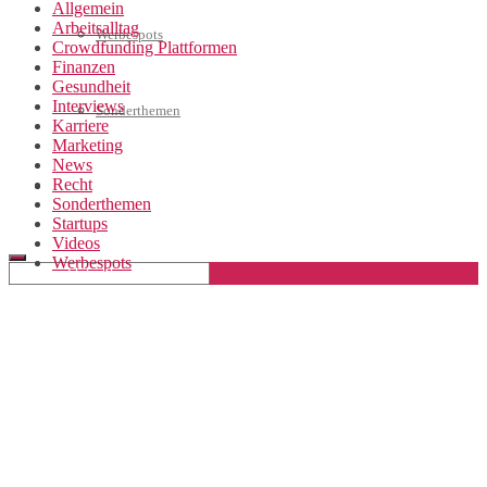
Allgemein
Arbeitsalltag
Werbespots
Crowdfunding Plattformen
Finanzen
Gesundheit
Interviews
Sonderthemen
Karriere
Marketing
News
Recht
Geschäftskonto eröffnen
Sonderthemen
Startups
Videos
Werbespots