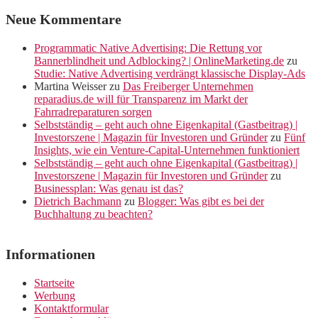
Neue Kommentare
Programmatic Native Advertising: Die Rettung vor
Bannerblindheit und Adblocking? | OnlineMarketing.de
zu
Studie: Native Advertising verdrängt klassische Display-Ads
Martina Weisser
zu
Das Freiberger Unternehmen
reparadius.de will für Transparenz im Markt der
Fahrradreparaturen sorgen
Selbstständig – geht auch ohne Eigenkapital (Gastbeitrag) |
Investorszene | Magazin für Investoren und Gründer
zu
Fünf
Insights, wie ein Venture-Capital-Unternehmen funktioniert
Selbstständig – geht auch ohne Eigenkapital (Gastbeitrag) |
Investorszene | Magazin für Investoren und Gründer
zu
Businessplan: Was genau ist das?
Dietrich Bachmann
zu
Blogger: Was gibt es bei der
Buchhaltung zu beachten?
Informationen
Startseite
Werbung
Kontaktformular