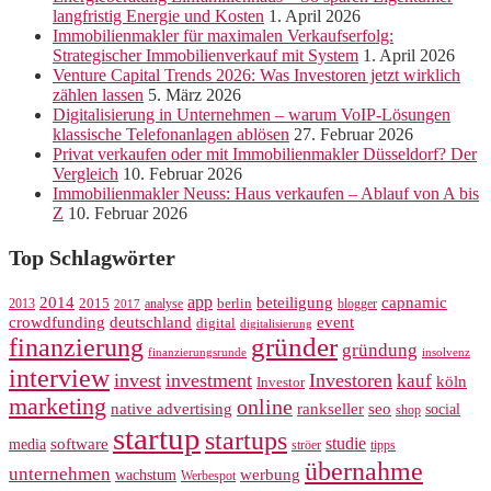
langfristig Energie und Kosten
1. April 2026
Immobilienmakler für maximalen Verkaufserfolg:
Strategischer Immobilienverkauf mit System
1. April 2026
Venture Capital Trends 2026: Was Investoren jetzt wirklich
zählen lassen
5. März 2026
Digitalisierung in Unternehmen – warum VoIP-Lösungen
klassische Telefonanlagen ablösen
27. Februar 2026
Privat verkaufen oder mit Immobilienmakler Düsseldorf? Der
Vergleich
10. Februar 2026
Immobilienmakler Neuss: Haus verkaufen – Ablauf von A bis
Z
10. Februar 2026
Top Schlagwörter
app
2014
beteiligung
capnamic
2013
2015
analyse
berlin
blogger
2017
crowdfunding
deutschland
event
digital
digitalisierung
gründer
finanzierung
gründung
finanzierungsrunde
insolvenz
interview
invest
investment
Investoren
kauf
köln
Investor
marketing
online
rankseller
native advertising
seo
social
shop
startup
startups
studie
software
media
ströer
tipps
übernahme
unternehmen
werbung
wachstum
Werbespot