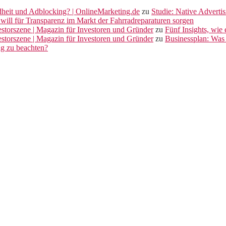
dheit und Adblocking? | OnlineMarketing.de
zu
Studie: Native Adverti
will für Transparenz im Markt der Fahrradreparaturen sorgen
vestorszene | Magazin für Investoren und Gründer
zu
Fünf Insights, wie
vestorszene | Magazin für Investoren und Gründer
zu
Businessplan: Was 
ng zu beachten?