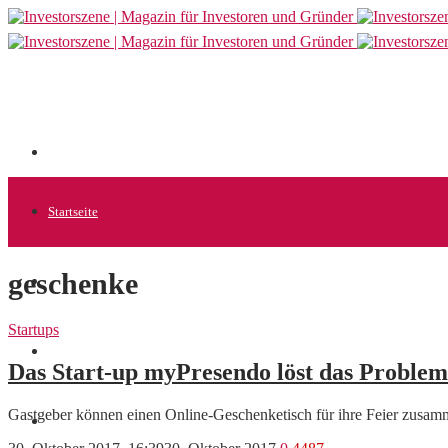
Startseite
geschenke
Allgemein
Startups
Startups
Das Start-up myPresendo löst das Proble
Gastgeber können einen Online-Geschenketisch für ihre Feier zusam
News