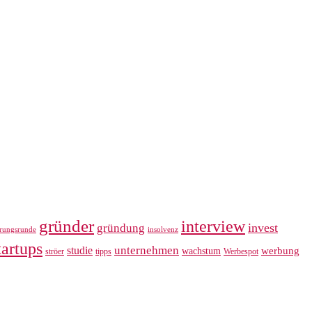
gründer
interview
invest
gründung
erungsrunde
insolvenz
tartups
unternehmen
studie
werbung
wachstum
ströer
tipps
Werbespot