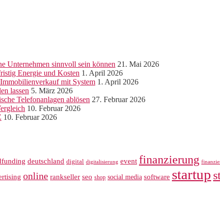
ine Unternehmen sinnvoll sein können
21. Mai 2026
ristig Energie und Kosten
1. April 2026
r Immobilienverkauf mit System
1. April 2026
len lassen
5. März 2026
sche Telefonanlagen ablösen
27. Februar 2026
ergleich
10. Februar 2026
Z
10. Februar 2026
finanzierung
dfunding
deutschland
event
digital
digitalisierung
finanzi
startup
s
online
rankseller
rtising
seo
software
social media
shop