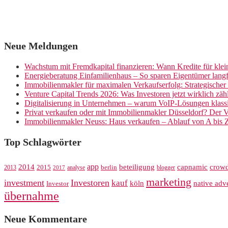
Neue Meldungen
Wachstum mit Fremdkapital finanzieren: Wann Kredite für kle
Energieberatung Einfamilienhaus – So sparen Eigentümer langf
Immobilienmakler für maximalen Verkaufserfolg: Strategische
Venture Capital Trends 2026: Was Investoren jetzt wirklich zäh
Digitalisierung in Unternehmen – warum VoIP-Lösungen klassi
Privat verkaufen oder mit Immobilienmakler Düsseldorf? Der V
Immobilienmakler Neuss: Haus verkaufen – Ablauf von A bis 
Top Schlagwörter
app
crow
2014
beteiligung
capnamic
2013
2015
analyse
berlin
blogger
2017
marketing
investment
Investoren
kauf
köln
native adve
Investor
übernahme
Neue Kommentare