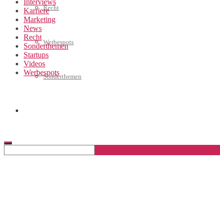
Interviews
Recht
Karriere
Marketing
News
Recht
Werbespots
Sonderthemen
Startups
Videos
Werbespots
Sonderthemen
Geschäftskonto eröffnen