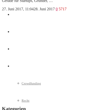
Gerade für Startups, Gründer, …
27. Juni 2017, 11:04
28. Juni 2017
0
5717
Marketing
Interviews
Videos
Weitere
Crowdfunding
Recht
Kategorien