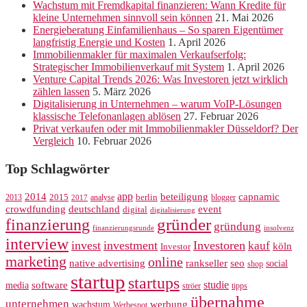
Wachstum mit Fremdkapital finanzieren: Wann Kredite für
kleine Unternehmen sinnvoll sein können
21. Mai 2026
Energieberatung Einfamilienhaus – So sparen Eigentümer
langfristig Energie und Kosten
1. April 2026
Immobilienmakler für maximalen Verkaufserfolg:
Strategischer Immobilienverkauf mit System
1. April 2026
Venture Capital Trends 2026: Was Investoren jetzt wirklich
zählen lassen
5. März 2026
Digitalisierung in Unternehmen – warum VoIP-Lösungen
klassische Telefonanlagen ablösen
27. Februar 2026
Privat verkaufen oder mit Immobilienmakler Düsseldorf? Der
Vergleich
10. Februar 2026
Top Schlagwörter
app
2014
beteiligung
capnamic
2013
2015
analyse
berlin
blogger
2017
crowdfunding
deutschland
event
digital
digitalisierung
gründer
finanzierung
gründung
finanzierungsrunde
insolvenz
interview
invest
investment
Investoren
kauf
köln
Investor
marketing
online
rankseller
native advertising
seo
social
shop
startup
startups
studie
software
media
ströer
tipps
übernahme
unternehmen
werbung
wachstum
Werbespot