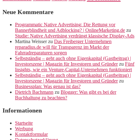
Neue Kommentare
Programmatic Native Advertising: Die Rettung vor
Bannerblindheit und Adblocking? | OnlineMarketing.de
zu
Studie: Native Advertising verdrängt klassische Display-Ads
Martina Weisser
zu
Das Freiberger Unternehmen
reparadius.de will für Transparenz im Markt der
Fahrradreparaturen sorgen
Selbstständig – geht auch ohne Eigenkapital (Gastbeitrag) |
Investorszene | Magazin für Investoren und Gründer
zu
Fünf
Insights, wie ein Venture-Capital-Unternehmen funktioniert
Selbstständig – geht auch ohne Eigenkapital (Gastbeitrag) |
Investorszene | Magazin für Investoren und Gründer
zu
Businessplan: Was genau ist das?
Dietrich Bachmann
zu
Blogger: Was gibt es bei der
Buchhaltung zu beachten?
Informationen
Startseite
Werbung
Kontaktformular
Datenschutzerklärung