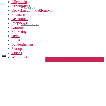
Allgemein
Arbeitsalltag
Werbespots
Crowdfunding Plattformen
Finanzen
Gesundheit
Interviews
Sonderthemen
Karriere
Marketing
News
Recht
Geschäftskonto eröffnen
Sonderthemen
Startups
Videos
Werbespots