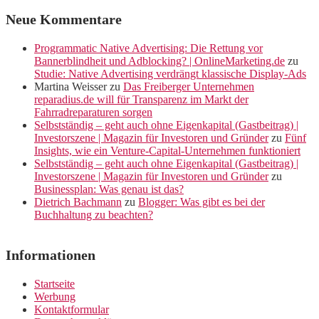
Neue Kommentare
Programmatic Native Advertising: Die Rettung vor
Bannerblindheit und Adblocking? | OnlineMarketing.de
zu
Studie: Native Advertising verdrängt klassische Display-Ads
Martina Weisser
zu
Das Freiberger Unternehmen
reparadius.de will für Transparenz im Markt der
Fahrradreparaturen sorgen
Selbstständig – geht auch ohne Eigenkapital (Gastbeitrag) |
Investorszene | Magazin für Investoren und Gründer
zu
Fünf
Insights, wie ein Venture-Capital-Unternehmen funktioniert
Selbstständig – geht auch ohne Eigenkapital (Gastbeitrag) |
Investorszene | Magazin für Investoren und Gründer
zu
Businessplan: Was genau ist das?
Dietrich Bachmann
zu
Blogger: Was gibt es bei der
Buchhaltung zu beachten?
Informationen
Startseite
Werbung
Kontaktformular