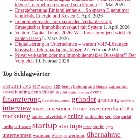
kleine Unternehmen sinnvoll sein können
21. Mai 2026
Energieberatung Einfamilienhaus – So sparen Eigentümer
langfristig Energie und Kosten
1. April 2026
Immobilienmakler für maximalen Verkaufserfolg:
Strategischer Immobilienverkauf mit System
1. April 2026
Venture Capital Trends 2026: Was Investoren jetzt wirklich
zählen lassen
5. März 2026
Digitalisierung in Unternehmen – warum VoIP-Lösungen
klassische Telefonanlagen ablösen
27. Februar 2026
Privat verkaufen oder mit Immobilienmakler Düsseldorf? Der
Vergleich
10. Februar 2026
Top Schlagwörter
app
2014
beteiligung
capnamic
2013
2015
analyse
berlin
blogger
2017
crowdfunding
deutschland
event
digital
digitalisierung
gründer
finanzierung
gründung
finanzierungsrunde
insolvenz
interview
invest
investment
Investoren
kauf
köln
Investor
marketing
online
rankseller
native advertising
seo
social
shop
startup
startups
studie
software
media
ströer
tipps
übernahme
unternehmen
werbung
wachstum
Werbespot