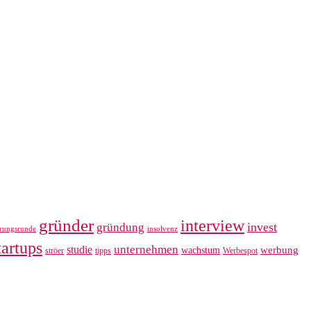
gründer
interview
invest
gründung
erungsrunde
insolvenz
tartups
unternehmen
studie
werbung
wachstum
ströer
tipps
Werbespot