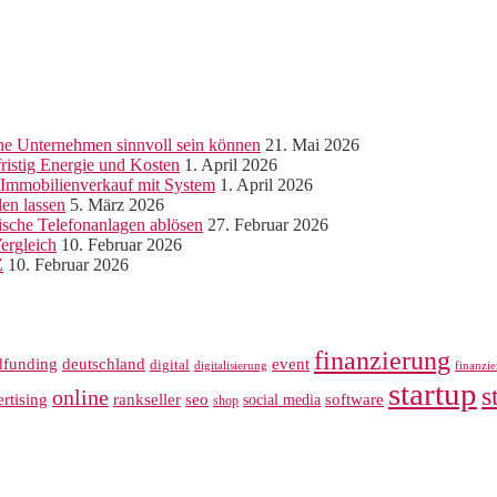
ine Unternehmen sinnvoll sein können
21. Mai 2026
ristig Energie und Kosten
1. April 2026
r Immobilienverkauf mit System
1. April 2026
len lassen
5. März 2026
sche Telefonanlagen ablösen
27. Februar 2026
ergleich
10. Februar 2026
Z
10. Februar 2026
finanzierung
dfunding
deutschland
event
digital
digitalisierung
finanzi
startup
s
online
rankseller
rtising
seo
software
social media
shop