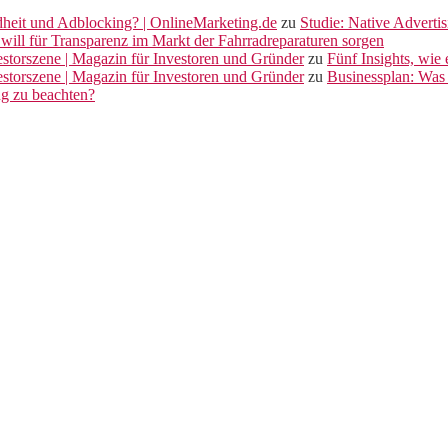
dheit und Adblocking? | OnlineMarketing.de
zu
Studie: Native Adverti
will für Transparenz im Markt der Fahrradreparaturen sorgen
vestorszene | Magazin für Investoren und Gründer
zu
Fünf Insights, wie
vestorszene | Magazin für Investoren und Gründer
zu
Businessplan: Was 
ng zu beachten?