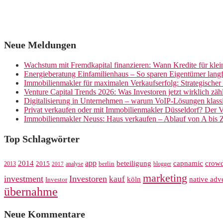
Neue Meldungen
Wachstum mit Fremdkapital finanzieren: Wann Kredite für kle
Energieberatung Einfamilienhaus – So sparen Eigentümer langf
Immobilienmakler für maximalen Verkaufserfolg: Strategische
Venture Capital Trends 2026: Was Investoren jetzt wirklich zäh
Digitalisierung in Unternehmen – warum VoIP-Lösungen klassi
Privat verkaufen oder mit Immobilienmakler Düsseldorf? Der V
Immobilienmakler Neuss: Haus verkaufen – Ablauf von A bis 
Top Schlagwörter
app
crow
2014
beteiligung
capnamic
2013
2015
analyse
berlin
blogger
2017
marketing
investment
Investoren
kauf
köln
native adve
Investor
übernahme
Neue Kommentare