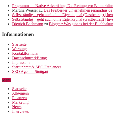
Programmatic Native Advertising: Die Rettung vor Bannerblin
Martina Weisser
zu
Das Freiberger Unternehmen reparadius.de 
Selbstständig – geht auch ohne Eigenkapital (Gastbeitrag) | In
Selbstständig – geht auch ohne Eigenkapital (Gastbeitrag) | In
Dietrich Bachmann
zu
Blogger: Was gibt es bei der Buchhaltu
Informationen
Startseite
Werbung
Kontaktformular
Datenschutzerklärung
Impressum
Startupbrett & SEO Freelancer
SEO Agentur Stuttgart
Menu
Startseite
Allgemein
Finanzen
Marketing
News
Interviews