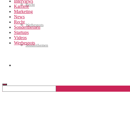
Interviews
Recht
Karriere
Marketing
News
Recht
Werbespots
Sonderthemen
Startups
Videos
Werbespots
Sonderthemen
Geschäftskonto eröffnen