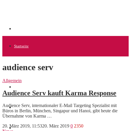
Startseite
audience serv
Allgemein
Allgemein
Startups
Audience Serv kauft Karma Response
Audience Serv, internationaler E-Mail Targeting Spezialist mit
News
Büros in Berlin, München, Singapur und Hanoi, gibt heute die
Übernahme von Karma …
20. März 2019, 11:53
20. März 2019
0
2350
Finanzen