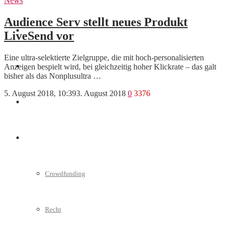
News
Audience Serv stellt neues Produkt
Marketing
LiveSend vor
Eine ultra-selektierte Zielgruppe, die mit hoch-personalisierten
Anzeigen bespielt wird, bei gleichzeitig hoher Klickrate – das galt
Interviews
bisher als das Nonplusultra …
5. August 2018, 10:39
3. August 2018
0
3376
Videos
Weitere
Crowdfunding
Recht