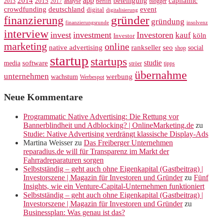
app
2014
beteiligung
capnamic
2013
2015
analyse
berlin
blogger
2017
crowdfunding
deutschland
event
digital
digitalisierung
gründer
finanzierung
gründung
finanzierungsrunde
insolvenz
interview
invest
investment
Investoren
kauf
köln
Investor
marketing
online
rankseller
native advertising
seo
social
shop
startup
startups
studie
software
media
ströer
tipps
übernahme
unternehmen
werbung
wachstum
Werbespot
Neue Kommentare
Programmatic Native Advertising: Die Rettung vor
Bannerblindheit und Adblocking? | OnlineMarketing.de
zu
Studie: Native Advertising verdrängt klassische Display-Ads
Martina Weisser
zu
Das Freiberger Unternehmen
reparadius.de will für Transparenz im Markt der
Fahrradreparaturen sorgen
Selbstständig – geht auch ohne Eigenkapital (Gastbeitrag) |
Investorszene | Magazin für Investoren und Gründer
zu
Fünf
Insights, wie ein Venture-Capital-Unternehmen funktioniert
Selbstständig – geht auch ohne Eigenkapital (Gastbeitrag) |
Investorszene | Magazin für Investoren und Gründer
zu
Businessplan: Was genau ist das?