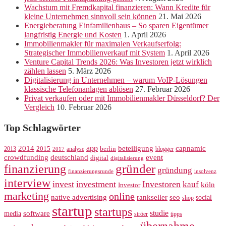
Wachstum mit Fremdkapital finanzieren: Wann Kredite für
kleine Unternehmen sinnvoll sein können
21. Mai 2026
Energieberatung Einfamilienhaus – So sparen Eigentümer
langfristig Energie und Kosten
1. April 2026
Immobilienmakler für maximalen Verkaufserfolg:
Strategischer Immobilienverkauf mit System
1. April 2026
Venture Capital Trends 2026: Was Investoren jetzt wirklich
zählen lassen
5. März 2026
Digitalisierung in Unternehmen – warum VoIP-Lösungen
klassische Telefonanlagen ablösen
27. Februar 2026
Privat verkaufen oder mit Immobilienmakler Düsseldorf? Der
Vergleich
10. Februar 2026
Top Schlagwörter
app
2014
beteiligung
capnamic
2013
2015
analyse
berlin
blogger
2017
crowdfunding
deutschland
event
digital
digitalisierung
gründer
finanzierung
gründung
finanzierungsrunde
insolvenz
interview
invest
investment
Investoren
kauf
köln
Investor
marketing
online
rankseller
native advertising
seo
social
shop
startup
startups
studie
software
media
ströer
tipps