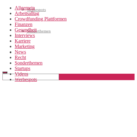
Allgemein
Werbespots
Arbeitsalltag
Crowdfunding Plattformen
Finanzen
Gesundheit
Sonderthemen
Interviews
Karriere
Marketing
News
Geschäftskonto eröffnen
Recht
Sonderthemen
Startups
Videos
Werbespots