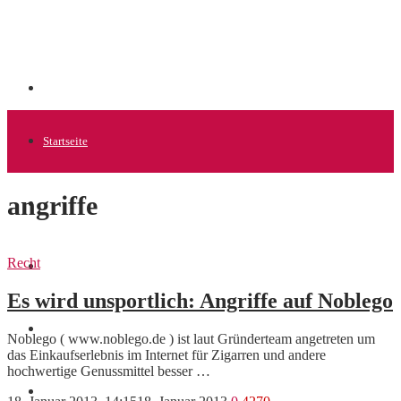
Startseite
angriffe
Allgemein
Recht
Startups
Es wird unsportlich: Angriffe auf Noblego
News
Noblego ( www.noblego.de ) ist laut Gründerteam angetreten um
das Einkaufserlebnis im Internet für Zigarren und andere
hochwertige Genussmittel besser …
Finanzen