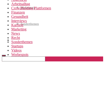
Arbeitsalltag
Werbespots
Crowdfunding Plattformen
Finanzen
Gesundheit
Interviews
Sonderthemen
Karriere
Marketing
News
Recht
Geschäftskonto eröffnen
Sonderthemen
Startups
Videos
Werbespots