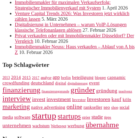
Immobilienmakler für maximalen Verkaufserfolg:
Strategischer Immobilienverkauf mit System
1. April 2026
Venture Capital Trends 2026: Was Investoren jetzt wirklich
zählen lassen
5. März 2026
Digitalisierung in Unternehmen – warum VoIP-Lösungen
klassische Telefonanlagen ablösen
27. Februar 2026
Privat verkaufen oder mit Immobilienmakler Düsseldorf? Der
Vergleich
10. Februar 2026
Immobilienmakler Neuss: Haus verkaufen – Ablauf von A bis
Z
10. Februar 2026
Top Schlagwörter
app
2014
beteiligung
capnamic
2013
2015
analyse
berlin
blogger
2017
crowdfunding
deutschland
event
digital
digitalisierung
gründer
finanzierung
gründung
finanzierungsrunde
insolvenz
interview
invest
investment
Investoren
kauf
köln
Investor
marketing
online
rankseller
native advertising
seo
social
shop
startup
startups
studie
software
media
ströer
tipps
übernahme
unternehmen
werbung
wachstum
Werbespot