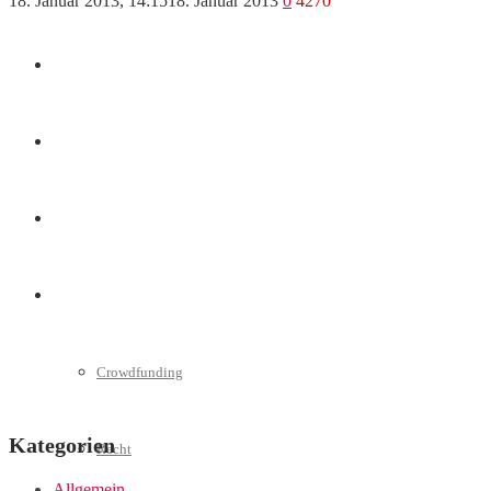
18. Januar 2013, 14:15
18. Januar 2013
0
4270
Marketing
Interviews
Videos
Weitere
Crowdfunding
Kategorien
Recht
Allgemein