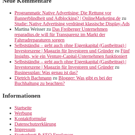
Neue Kommentare
Programmatic Native Advertising: Die Rettung vor
Bannerblindheit und Adblocking? | OnlineMarketing.de
zu
Studie: Native Advertising verdrängt klassische Display-Ads
Martina Weisser
zu
Das Freiberger Unternehmen
reparadius.de will für Transparenz im Markt der
Fahrradreparaturen sorgen
Selbstständig – geht auch ohne Eigenkapital (Gastbeitrag) |
Investorszene | Magazin für Investoren und Gründer
zu
Fünf
Insights, wie ein Venture-Capital-Unternehmen funktioniert
Selbstständig – geht auch ohne Eigenkapital (Gastbeitrag) |
Investorszene | Magazin für Investoren und Gründer
zu
Businessplan: Was genau ist das?
Dietrich Bachmann
zu
Blogger: Was gibt es bei der
Buchhaltung zu beachten?
Informationen
Startseite
Werbung
Kontaktformular
Datenschutzerklärung
Impressum
Startupbrett & SEO Freelancer