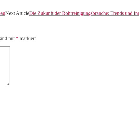
bau
Next Article
Die Zukunft der Rohrreinigungsbranche: Trends und In
sind mit
*
markiert