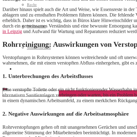
Recht
Darüber hinaus spielt auch die Art und Weise, wie Essensreste in der
ablagern und zu ernsthaften Problemen führen können. Die fehlende V
erheblich. Daher ist es wichtig, dass in Büros klare Hinweisschilder
durch ein gemeinsames Verständnis und eine bewusste Entsorgung kan
Werbespots
in Leipzig
und Aufwand für Wartung und Reparaturen reduziert werd
Rohrreinigung: Auswirkungen von Verstop
Sonderthemen
Verstopfungen in Rohrsystemen können weitreichende und oft unerwa
wahrnehmen, die mit einem verstopften Abfluss einhergehen, gibt es z
Geschäftskonto eröffnen
1. Unterbrechungen des Arbeitsflusses
Eine verstopfte Toilette oder ein nicht funktionierender Wasserhahn
alternativen Sanitäranlagen verbringen oder warten, bis ein Problem
in einem dynamischen Arbeitsumfeld, zu einem merklichen Rückgang 
2. Negative Auswirkungen auf die Arbeitsatmosphäre
Rohrverstopfungen gehen oft mit unangenehmen Gerüchen und unschöne
allgemeine Stimmung der Mitarbeitenden beeinträchtigt. In moderne