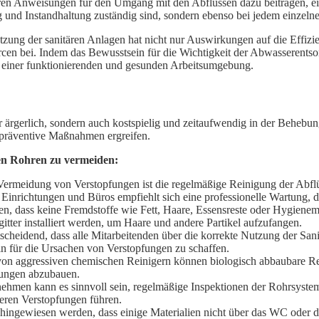
laren Anweisungen für den Umgang mit den Abflüssen dazu beitragen, e
ng und Instandhaltung zuständig sind, sondern ebenso bei jedem einzelne
ung der sanitären Anlagen hat nicht nur Auswirkungen auf die Effizienz
en bei. Indem das Bewusstsein für die Wichtigkeit der Abwasserentso
 zu einer funktionierenden und gesunden Arbeitsumgebung.
 ärgerlich, sondern auch kostspielig und zeitaufwendig in der Behebu
präventive Maßnahmen ergreifen.
 den Rohren zu vermeiden:
Vermeidung von Verstopfungen ist die regelmäßige Reinigung der Abflüs
Einrichtungen und Büros empfiehlt sich eine professionelle Wartung, d
hten, dass keine Fremdstoffe wie Fett, Haare, Essensreste oder Hygienem
itter installiert werden, um Haare und andere Partikel aufzufangen.
scheidend, dass alle Mitarbeitenden über die korrekte Nutzung der San
in für die Ursachen von Verstopfungen zu schaffen.
 von aggressiven chemischen Reinigern können biologisch abbaubare Rei
erungen abzubauen.
ehmen kann es sinnvoll sein, regelmäßige Inspektionen der Rohrsyste
ößeren Verstopfungen führen.
uf hingewiesen werden, dass einige Materialien nicht über das WC oder