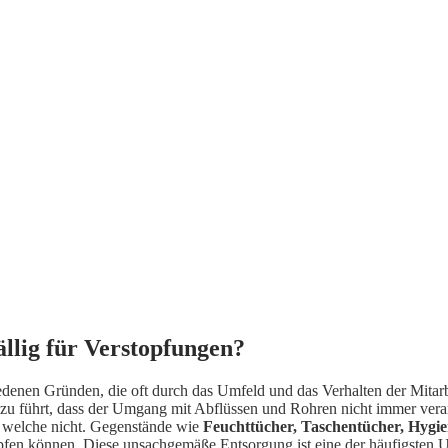
llig für Verstopfungen?
iedenen Gründen, die oft durch das Umfeld und das Verhalten der Mit
führt, dass der Umgang mit Abflüssen und Rohren nicht immer verantwo
d welche nicht. Gegenstände wie
Feuchttücher, Taschentücher, Hygi
stopfen können. Diese unsachgemäße Entsorgung ist eine der häufigsten 