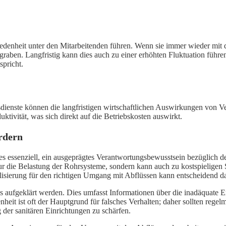
edenheit unter den Mitarbeitenden führen. Wenn sie immer wieder mit d
graben. Langfristig kann dies auch zu einer erhöhten Fluktuation führ
pricht.
enste können die langfristigen wirtschaftlichen Auswirkungen von Vers
ivität, was sich direkt auf die Betriebskosten auswirkt.
rdern
 es essenziell, ein ausgeprägtes Verantwortungsbewusstsein bezüglich
ur die Belastung der Rohrsysteme, sondern kann auch zu kostspielige
ilisierung für den richtigen Umgang mit Abflüssen kann entscheidend d
elns aufgeklärt werden. Dies umfasst Informationen über die inadäquat
nheit ist oft der Hauptgrund für falsches Verhalten; daher sollten re
der sanitären Einrichtungen zu schärfen.