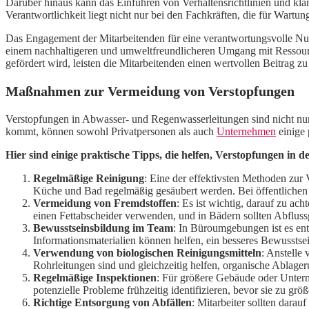
Darüber hinaus kann das Einführen von Verhaltensrichtlinien und k
Verantwortlichkeit liegt nicht nur bei den Fachkräften, die für Wartu
Das Engagement der Mitarbeitenden für eine verantwortungsvolle Nutz
einem nachhaltigeren und umweltfreundlicheren Umgang mit Ressourc
gefördert wird, leisten die Mitarbeitenden einen wertvollen Beitrag
Maßnahmen zur Vermeidung von Verstopfungen
Verstopfungen in Abwasser- und Regenwasserleitungen sind nicht nur
kommt, können sowohl Privatpersonen als auch
Unternehmen
einige 
Hier sind einige praktische Tipps, die helfen, Verstopfungen in
Regelmäßige Reinigung
: Eine der effektivsten Methoden zur 
Küche und Bad regelmäßig gesäubert werden. Bei öffentlichen 
Vermeidung von Fremdstoffen
: Es ist wichtig, darauf zu ac
einen Fettabscheider verwenden, und in Bädern sollten Abflussg
Bewusstseinsbildung im Team
: In Büroumgebungen ist es ent
Informationsmaterialien können helfen, ein besseres Bewusstse
Verwendung von biologischen Reinigungsmitteln
: Anstelle
Rohrleitungen sind und gleichzeitig helfen, organische Ablag
Regelmäßige Inspektionen
: Für größere Gebäude oder Untern
potenzielle Probleme frühzeitig identifizieren, bevor sie zu gr
Richtige Entsorgung von Abfällen
: Mitarbeiter sollten dara