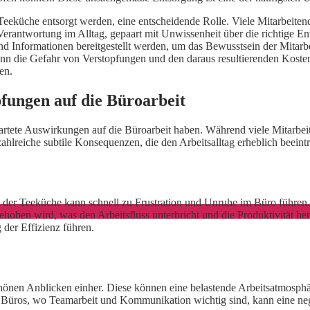
 Teeküche entsorgt werden, eine entscheidende Rolle. Viele Mitarbeitend
erantwortung im Alltag, gepaart mit Unwissenheit über die richtige E
 und Informationen bereitgestellt werden, um das Bewusstsein der Mitar
n die Gefahr von Verstopfungen und den daraus resultierenden Kosten
en.
fungen auf die Büroarbeit
rtete Auswirkungen auf die Büroarbeit haben. Während viele Mitarbeit
ahlreiche subtile Konsequenzen, die den Arbeitsalltag erheblich beeint
 in der Teeküche kann schnell zu Frustration und Unruhe im Büro führe
 behoben wird, was den Arbeitsfluss unterbricht und die Produktivitä
der Effizienz führen.
n Anblicken einher. Diese können eine belastende Arbeitsatmosphäre 
n Büros, wo Teamarbeit und Kommunikation wichtig sind, kann eine n