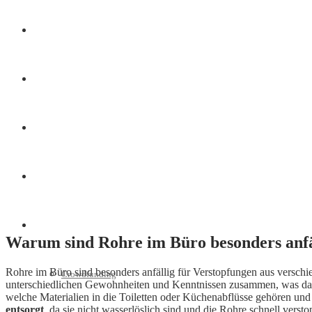
Finanzen
Marketing
Interviews
Videos
Weitere
Warum sind Rohre im Büro besonders anfä
Rohre im Büro sind besonders anfällig für Verstopfungen aus versch
Crowdfunding
unterschiedlichen Gewohnheiten und Kenntnissen zusammen, was dazu 
welche Materialien in die Toiletten oder Küchenabflüsse gehören un
entsorgt
, da sie nicht wasserlöslich sind und die Rohre schnell ver