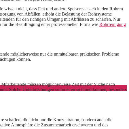
e wissen nicht, dass Fett und andere Speisereste sich in den Rohren
ntsorgung von Abfällen, erhöht die Belastung der Rohrsysteme
beitenden für den richtigen Umgang mit Abflüssen zu schärfen. Nur
 für die Beauftragung einer professionellen Firma wie
Rohrreinigung
ende möglicherweise nur die unmittelbaren praktischen Probleme
rächtigen können.
n. Mitarbeitende müssen möglicherweise Zeit mit der Suche nach
t hemmt. Solche Unterbrechungen summieren sich und können, besonders
schaffen, die nicht nur die Konzentration, sondern auch die
egative Atmosphäre die Zusammenarbeit erschweren und das