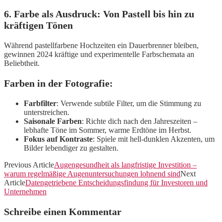
6. Farbe als Ausdruck: Von Pastell bis hin zu
kräftigen Tönen
Während pastellfarbene Hochzeiten ein Dauerbrenner bleiben,
gewinnen 2024 kräftige und experimentelle Farbschemata an
Beliebtheit.
Farben in der Fotografie:
Farbfilter
: Verwende subtile Filter, um die Stimmung zu
unterstreichen.
Saisonale Farben
: Richte dich nach den Jahreszeiten –
lebhafte Töne im Sommer, warme Erdtöne im Herbst.
Fokus auf Kontraste
: Spiele mit hell-dunklen Akzenten, um
Bilder lebendiger zu gestalten.
Previous Article
Augengesundheit als langfristige Investition –
warum regelmäßige Augenuntersuchungen lohnend sind
Next
Article
Datengetriebene Entscheidungsfindung für Investoren und
Unternehmen
Schreibe einen Kommentar