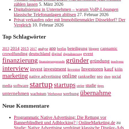
zählen lassen
5. März 2026
Digitalisierung in Unternehmen – warum VoIP-Lösungen
klassische Telefonanlagen ablösen
27. Februar 2026
Privat verkaufen oder mit Immobilienmakler Düsseldorf? Der
Vergleich
10. Februar 2026
Top Schlagwörter
app
2014
beteiligung
capnamic
2013
2015
analyse
berlin
blogger
2017
crowdfunding
deutschland
event
digital
digitalisierung
gründer
finanzierung
gründung
finanzierungsrunde
insolvenz
interview
invest
investment
Investoren
kauf
köln
Investor
marketing
online
rankseller
native advertising
seo
social
shop
startup
startups
studie
software
media
ströer
tipps
übernahme
unternehmen
werbung
wachstum
Werbespot
Neue Kommentare
Programmatic Native Advertising: Die Rettung vor
Bannerblindheit und Adblocking? | OnlineMarketing.de
zu
Studie: Native Advertising verdrängt klassische Display-Ads