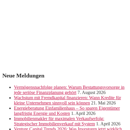
Neue Meldungen
Vermögensnachfolge planen: Warum Bestattungsvorsorge in
jede seriöse Finanzplanung gehört
7. August 2026
Wachstum mit Fremdkapital finanzieren: Wann Kredite für
kleine Unternehmen sinnvoll sein können
21. Mai 2026
Energieberatung Einfamilienhaus – So sparen Eigentümer
langfristig Energie und Kosten
1. April 2026
Immobilienmakler für maximalen Verkaufserfolg:
Strategischer Immobilienverkauf mit System
1. April 2026
Venture Capital Trends 2026: Was Investoren jetzt wirklich