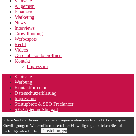
Startseite
Allgemein
Finanzen
Marketing
News
Interviews
Crowdfunding
Werbespots
Recht
Videos
Geschäftskonto eröffnen
Kontakt
Impressum
Startseite
Werbung
Kontaktformular
Datenschutzerklärung
Impressum
Startupbrett & SEO Freelancer
SEO Agentur Stuttgart
Sofern Sie Ihre Datenschutzeinstellungen ändern möchten z.B. Erteilung von
Einwilligungen, Widerruf bereits erteilter Einwilligungen klicken Sie auf
Einstellungen
nachfolgenden Button.