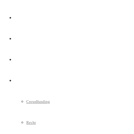
Marketing
Interviews
Videos
Weitere
Crowdfunding
Recht