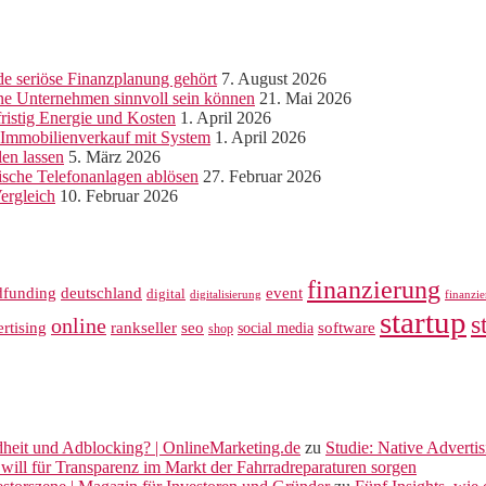
e seriöse Finanzplanung gehört
7. August 2026
ine Unternehmen sinnvoll sein können
21. Mai 2026
ristig Energie und Kosten
1. April 2026
r Immobilienverkauf mit System
1. April 2026
len lassen
5. März 2026
sche Telefonanlagen ablösen
27. Februar 2026
ergleich
10. Februar 2026
finanzierung
dfunding
deutschland
event
digital
digitalisierung
finanzi
startup
s
online
rankseller
rtising
seo
software
social media
shop
dheit und Adblocking? | OnlineMarketing.de
zu
Studie: Native Adverti
will für Transparenz im Markt der Fahrradreparaturen sorgen