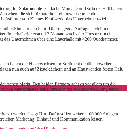
alterung für Solarmodule. Einfache Montage und sicherer Halt haben
 Menschen, die sich für autarke und umweltschonende
schäftsführer von Kleines Kraftwerk, das Unternehmensziel.
 Online-Shop an den Start. Die steigende Anfrage nach ihren
eiter. Innerhalb der ersten 12 Monate wuchs der Umsatz um ein
t das Unternehmen über eine Lagerhalle mit 4200 Quadratmeter,
hen haben die Niedersachsen ihr Sortiment deutlich erweitert.
anlagen nun auch auf Ziegeldächern und an Hauswänden festen Halt.
deutschen Markt. Den beiden Partnern geht es vor allem um die
chen Markt fließen dabei direkt in die Weiterentwicklung neuer
rke zu werden“, sagt Hirt. Dafür sollen weitere 100.000 Anlagen
Bereichen Marketing, Einkauf und Kommunikation leisten.
limehome weiter auf der Überholspur