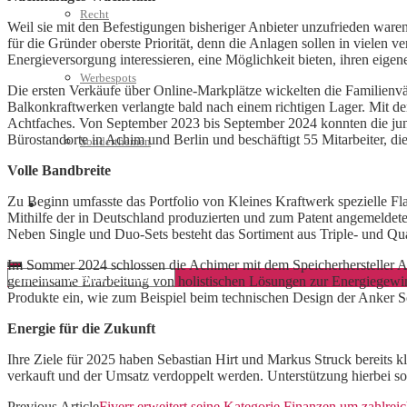
Recht
Weil sie mit den Befestigungen bisheriger Anbieter unzufrieden waren
für die Gründer oberste Priorität, denn die Anlagen sollen in viel
Energieversorgung interessieren, eine Möglichkeit bieten, ihren eig
Werbespots
Die ersten Verkäufe über Online-Markplätze wickelten die Familienvä
Balkonkraftwerken verlangte bald nach einem richtigen Lager. Mit de
Achtfaches. Von September 2023 bis September 2024 konnten die jun
Bürostandorte in Achim und Berlin und beschäftigt 55 Mitarbeiter, die 
Sonderthemen
Volle Bandbreite
Zu Beginn umfasste das Portfolio von Kleines Kraftwerk spezielle Fl
Geschäftskonto eröffnen
Mithilfe der in Deutschland produzierten und zum Patent angemeldet
Neben Single und Duo-Sets besteht das Sortiment aus Triple- und Qua
Im Sommer 2024 schlossen die Achimer mit dem Speicherhersteller An
gemeinsame Erarbeitung von holistischen Lösungen zur Energiegewin
Produkte ein, wie zum Beispiel beim technischen Design der Anker S
Energie für die Zukunft
Ihre Ziele für 2025 haben Sebastian Hirt und Markus Struck bereits 
verkauft und der Umsatz verdoppelt werden. Unterstützung hierbei s
Previous Article
Fiverr erweitert seine Kategorie Finanzen um zahlreic