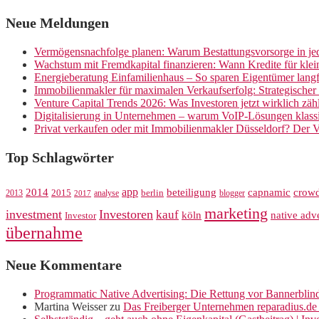
Neue Meldungen
Vermögensnachfolge planen: Warum Bestattungsvorsorge in jed
Wachstum mit Fremdkapital finanzieren: Wann Kredite für kle
Energieberatung Einfamilienhaus – So sparen Eigentümer langf
Immobilienmakler für maximalen Verkaufserfolg: Strategische
Venture Capital Trends 2026: Was Investoren jetzt wirklich zäh
Digitalisierung in Unternehmen – warum VoIP-Lösungen klassi
Privat verkaufen oder mit Immobilienmakler Düsseldorf? Der V
Top Schlagwörter
app
crow
2014
beteiligung
capnamic
2013
2015
analyse
berlin
blogger
2017
marketing
investment
Investoren
kauf
köln
native adve
Investor
übernahme
Neue Kommentare
Programmatic Native Advertising: Die Rettung vor Bannerblin
Martina Weisser
zu
Das Freiberger Unternehmen reparadius.de 