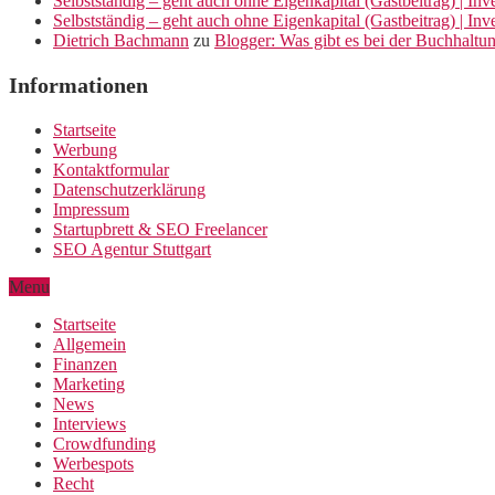
Selbstständig – geht auch ohne Eigenkapital (Gastbeitrag) | In
Selbstständig – geht auch ohne Eigenkapital (Gastbeitrag) | In
Dietrich Bachmann
zu
Blogger: Was gibt es bei der Buchhaltu
Informationen
Startseite
Werbung
Kontaktformular
Datenschutzerklärung
Impressum
Startupbrett & SEO Freelancer
SEO Agentur Stuttgart
Menu
Startseite
Allgemein
Finanzen
Marketing
News
Interviews
Crowdfunding
Werbespots
Recht