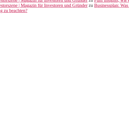
vestorszene | Magazin für Investoren und Gründer
zu
Fünf Insights, wie
vestorszene | Magazin für Investoren und Gründer
zu
Businessplan: Was 
ng zu beachten?