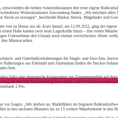
, entwickelten die beiden Solarenthusiasten ihre erste eigene Balkonh
en verschiedenen Wohnsituationen Anwendung finden. „Wir möchten allen
enen Strom zu erzeugen“, beschreibt Markus Struck, Mitgründer und Ge
ter von zu Hause aus ab. Kurz darauf, am 12.09.2022, ging der eigene
r ersten Halle kamen zwei neue Lagerkräfte hinzu – ihre ersten Mitarb
gen Unternehmer den Umsatz noch einmal vervierfachen. Heute verfüg
ihre Mission teilen.
achdach- und Gitterbalkonhalterungen für Single- und Duo-Sets. Inzwisc
en Halterungen aus Edelstahl und Aluminium finden die Stecker-Solar
ttro-Sets.
ker Solix eine strategische Kooperation zur Zusammenarbeit auf dem 
nung im Bereich Balkonsolar gehen. Kritik und Feedback aus dem deuts
olarbank 2 Pro.
klar vor Augen: „Wir streben an, Marktführer im Segment Balkonkraftwe
ollen in den nächsten Monaten bis zu 15 weitere Mitarbeitende in den 
he Spezialdienstleistungen
Next Article
Folgeprojekte und volles Haus: 