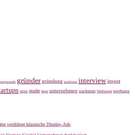
gründer
interview
invest
gründung
erungsrunde
insolvenz
tartups
unternehmen
studie
werbung
wachstum
ströer
tipps
Werbespot
sing verdrängt klassische Display-Ads