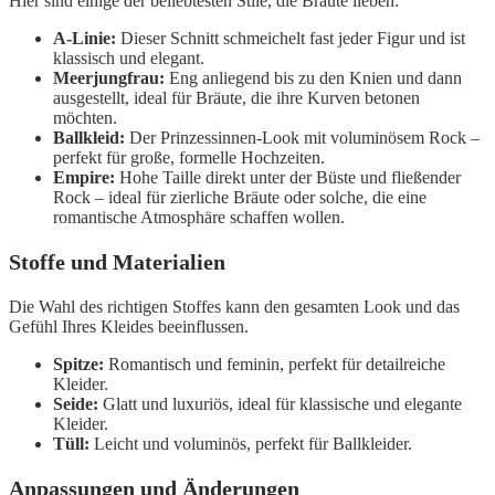
Hier sind einige der beliebtesten Stile, die Bräute lieben:
A-Linie:
Dieser Schnitt schmeichelt fast jeder Figur und ist
klassisch und elegant.
Meerjungfrau:
Eng anliegend bis zu den Knien und dann
ausgestellt, ideal für Bräute, die ihre Kurven betonen
möchten.
Ballkleid:
Der Prinzessinnen-Look mit voluminösem Rock –
perfekt für große, formelle Hochzeiten.
Empire:
Hohe Taille direkt unter der Büste und fließender
Rock – ideal für zierliche Bräute oder solche, die eine
romantische Atmosphäre schaffen wollen.
Stoffe und Materialien
Die Wahl des richtigen Stoffes kann den gesamten Look und das
Gefühl Ihres Kleides beeinflussen.
Spitze:
Romantisch und feminin, perfekt für detailreiche
Kleider.
Seide:
Glatt und luxuriös, ideal für klassische und elegante
Kleider.
Tüll:
Leicht und voluminös, perfekt für Ballkleider.
Anpassungen und Änderungen