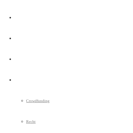
Marketing
Interviews
Videos
Weitere
Crowdfunding
Recht