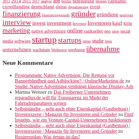
app
2014
beteiligung
capnamic
2013
2015
analyse
berlin
blogger
2017
crowdfunding
deutschland
event
digital
digitalisierung
gründer
finanzierung
gründung
finanzierungsrunde
insolvenz
interview
invest
investment
Investoren
kauf
köln
Investor
marketing
online
rankseller
native advertising
seo
social
shop
startup
startups
studie
software
media
ströer
tipps
übernahme
unternehmen
werbung
wachstum
Werbespot
Neue Kommentare
Programmatic Native Advertising: Die Rettung vor
Bannerblindheit und Adblocking? | OnlineMarketing.de
zu
Studie: Native Advertising verdrängt klassische Display-Ads
Martina Weisser
zu
Das Freiberger Unternehmen
reparadius.de will für Transparenz im Markt der
Fahrradreparaturen sorgen
Selbstständig – geht auch ohne Eigenkapital (Gastbeitrag) |
Investorszene | Magazin für Investoren und Gründer
zu
Fünf
Insights, wie ein Venture-Capital-Unternehmen funktioniert
Selbstständig – geht auch ohne Eigenkapital (Gastbeitrag) |
Investorszene | Magazin für Investoren und Gründer
zu
Businessplan: Was genau ist das?