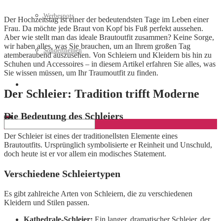
Werbespots
Der Hochzeitstag ist einer der bedeutendsten Tage im Leben einer
Frau. Da möchte jede Braut von Kopf bis Fuß perfekt aussehen.
Aber wie stellt man das ideale Brautoutfit zusammen? Keine Sorge,
wir haben alles, was Sie brauchen, um an Ihrem großen Tag
Sonderthemen
atemberaubend auszusehen. Von Schleiern und Kleidern bis hin zu
Schuhen und Accessoires – in diesem Artikel erfahren Sie alles, was
Sie wissen müssen, um Ihr Traumoutfit zu finden.
Geschäftskonto eröffnen
Der Schleier: Tradition trifft Moderne
Die Bedeutung des Schleiers
Der Schleier ist eines der traditionellsten Elemente eines
Brautoutfits. Ursprünglich symbolisierte er Reinheit und Unschuld,
doch heute ist er vor allem ein modisches Statement.
Verschiedene Schleiertypen
Es gibt zahlreiche Arten von Schleiern, die zu verschiedenen
Kleidern und Stilen passen.
Kathedrale-Schleier:
Ein langer, dramatischer Schleier, der