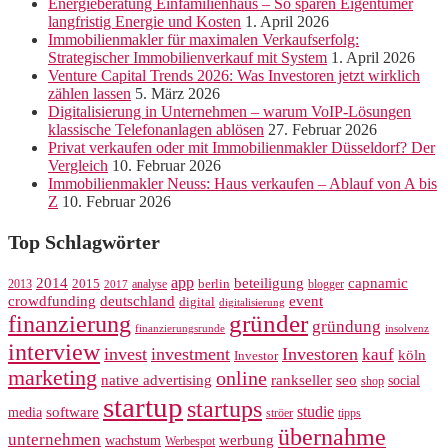
Energieberatung Einfamilienhaus – So sparen Eigentümer
langfristig Energie und Kosten
1. April 2026
Immobilienmakler für maximalen Verkaufserfolg:
Strategischer Immobilienverkauf mit System
1. April 2026
Venture Capital Trends 2026: Was Investoren jetzt wirklich
zählen lassen
5. März 2026
Digitalisierung in Unternehmen – warum VoIP-Lösungen
klassische Telefonanlagen ablösen
27. Februar 2026
Privat verkaufen oder mit Immobilienmakler Düsseldorf? Der
Vergleich
10. Februar 2026
Immobilienmakler Neuss: Haus verkaufen – Ablauf von A bis
Z
10. Februar 2026
Top Schlagwörter
app
2014
beteiligung
capnamic
2013
2015
analyse
berlin
blogger
2017
crowdfunding
deutschland
event
digital
digitalisierung
gründer
finanzierung
gründung
finanzierungsrunde
insolvenz
interview
invest
investment
Investoren
kauf
köln
Investor
marketing
online
rankseller
native advertising
seo
social
shop
startup
startups
studie
software
media
ströer
tipps
übernahme
unternehmen
werbung
wachstum
Werbespot