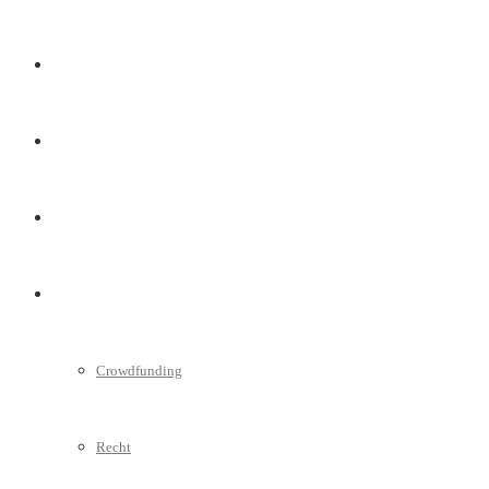
Marketing
Interviews
Videos
Weitere
Crowdfunding
Recht