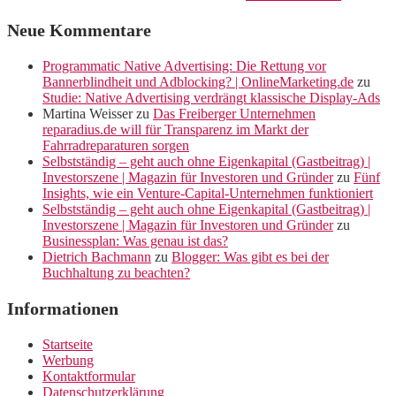
Neue Kommentare
Programmatic Native Advertising: Die Rettung vor
Bannerblindheit und Adblocking? | OnlineMarketing.de
zu
Studie: Native Advertising verdrängt klassische Display-Ads
Martina Weisser
zu
Das Freiberger Unternehmen
reparadius.de will für Transparenz im Markt der
Fahrradreparaturen sorgen
Selbstständig – geht auch ohne Eigenkapital (Gastbeitrag) |
Investorszene | Magazin für Investoren und Gründer
zu
Fünf
Insights, wie ein Venture-Capital-Unternehmen funktioniert
Selbstständig – geht auch ohne Eigenkapital (Gastbeitrag) |
Investorszene | Magazin für Investoren und Gründer
zu
Businessplan: Was genau ist das?
Dietrich Bachmann
zu
Blogger: Was gibt es bei der
Buchhaltung zu beachten?
Informationen
Startseite
Werbung
Kontaktformular
Datenschutzerklärung