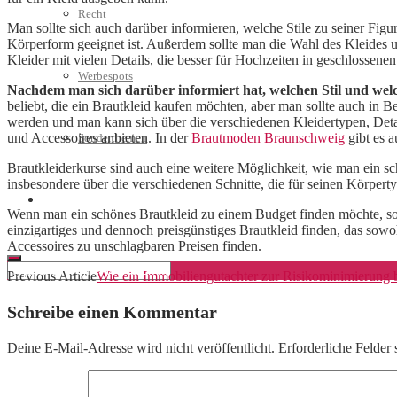
Recht
Man sollte sich auch darüber informieren, welche Stile zu seiner Fig
Körperform geeignet ist. Außerdem sollte man die Wahl des Kleides u
Kleider mit vielen Details, die besser für Hochzeiten in geschlossen
Werbespots
Nachdem man sich darüber informiert hat, welchen Stil und wel
beliebt, die ein Brautkleid kaufen möchten, aber man sollte auch in 
werden und man kann sich über die verschiedenen Kleidertypen, Deta
und Accessoires anbieten. In der
Brautmoden Braunschweig
gibt es a
Sonderthemen
Brautkleiderkurse sind auch eine weitere Möglichkeit, wie man ein 
insbesondere über die verschiedenen Schnitte, die für seinen Körper
Geschäftskonto eröffnen
Wenn man ein schönes Brautkleid zu einem Budget finden möchte, soll
einzigartiges und dennoch preisgünstiges Brautkleid finden, das sow
Accessoires zu unschlagbaren Preisen finden.
Previous Article
Wie ein Immobiliengutachter zur Risikominimierung 
Schreibe einen Kommentar
Deine E-Mail-Adresse wird nicht veröffentlicht.
Erforderliche Felder 