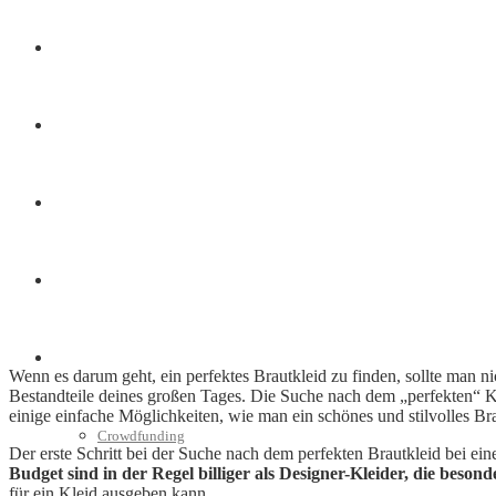
Finanzen
Marketing
Interviews
Videos
Weitere
Wenn es darum geht, ein perfektes Brautkleid zu finden, sollte man ni
Bestandteile deines großen Tages. Die Suche nach dem „perfekten“ K
einige einfache Möglichkeiten, wie man ein schönes und stilvolles Br
Crowdfunding
Der erste Schritt bei der Suche nach dem perfekten Brautkleid bei ei
Budget sind in der Regel billiger als Designer-Kleider, die besond
für ein Kleid ausgeben kann.