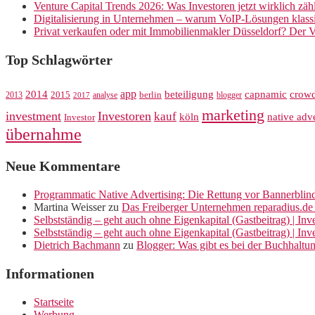
Venture Capital Trends 2026: Was Investoren jetzt wirklich zäh
Digitalisierung in Unternehmen – warum VoIP-Lösungen klassi
Privat verkaufen oder mit Immobilienmakler Düsseldorf? Der V
Top Schlagwörter
app
crow
2014
beteiligung
capnamic
2013
2015
analyse
berlin
blogger
2017
marketing
investment
Investoren
kauf
köln
native adve
Investor
übernahme
Neue Kommentare
Programmatic Native Advertising: Die Rettung vor Bannerblin
Martina Weisser
zu
Das Freiberger Unternehmen reparadius.de 
Selbstständig – geht auch ohne Eigenkapital (Gastbeitrag) | In
Selbstständig – geht auch ohne Eigenkapital (Gastbeitrag) | In
Dietrich Bachmann
zu
Blogger: Was gibt es bei der Buchhaltu
Informationen
Startseite
Werbung