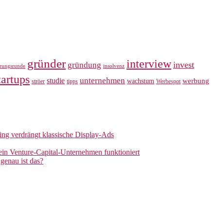
gründer
interview
invest
gründung
erungsrunde
insolvenz
tartups
unternehmen
studie
werbung
wachstum
ströer
tipps
Werbespot
sing verdrängt klassische Display-Ads
 ein Venture-Capital-Unternehmen funktioniert
genau ist das?