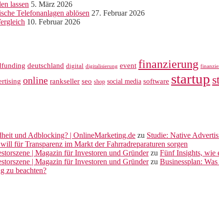
len lassen
5. März 2026
sche Telefonanlagen ablösen
27. Februar 2026
ergleich
10. Februar 2026
finanzierung
dfunding
deutschland
event
digital
digitalisierung
finanzi
startup
s
online
rankseller
rtising
seo
software
social media
shop
dheit und Adblocking? | OnlineMarketing.de
zu
Studie: Native Adverti
will für Transparenz im Markt der Fahrradreparaturen sorgen
vestorszene | Magazin für Investoren und Gründer
zu
Fünf Insights, wie
vestorszene | Magazin für Investoren und Gründer
zu
Businessplan: Was 
ng zu beachten?