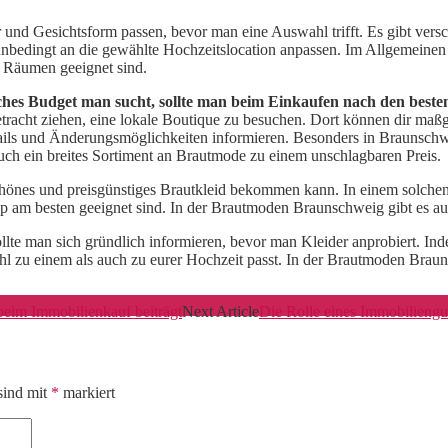
ur und Gesichtsform passen, bevor man eine Auswahl trifft. Es gibt vers
nbedingt an die gewählte Hochzeitslocation anpassen. Im Allgemeinen 
en Räumen geeignet sind.
ches Budget man sucht, sollte man beim Einkaufen nach den beste
Betracht ziehen, eine lokale Boutique zu besuchen. Dort können dir ma
ils und Änderungsmöglichkeiten informieren. Besonders in Braunschwe
uch ein breites Sortiment an Brautmode zu einem unschlagbaren Preis.
schönes und preisgünstiges Brautkleid bekommen kann. In einem solch
typ am besten geeignet sind. In der Brautmoden Braunschweig gibt es a
te man sich gründlich informieren, bevor man Kleider anprobiert. Ind
ohl zu einem als auch zu eurer Hochzeit passt. In der Brautmoden Bra
beim Immobilienkauf beiträgt
Next Article
Die Rolle eines Immobiliengut
sind mit
*
markiert