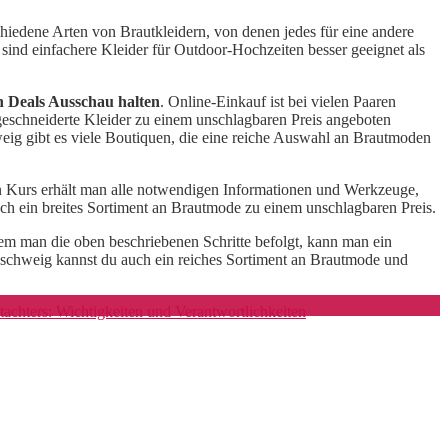
chiedene Arten von Brautkleidern, von denen jedes für eine andere
sind einfachere Kleider für Outdoor-Hochzeiten besser geeignet als
n Deals Ausschau halten
. Online-Einkauf ist bei vielen Paaren
ßgeschneiderte Kleider zu einem unschlagbaren Preis angeboten
ig gibt es viele Boutiquen, die eine reiche Auswahl an Brautmoden
en Kurs erhält man alle notwendigen Informationen und Werkzeuge,
uch ein breites Sortiment an Brautmode zu einem unschlagbaren Preis.
em man die oben beschriebenen Schritte befolgt, kann man ein
unschweig kannst du auch ein reiches Sortiment an Brautmode und
achters: Wichtigkeiten und Verantwortlichkeiten