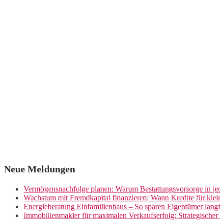
Neue Meldungen
Vermögensnachfolge planen: Warum Bestattungsvorsorge in jed
Wachstum mit Fremdkapital finanzieren: Wann Kredite für kle
Energieberatung Einfamilienhaus – So sparen Eigentümer langf
Immobilienmakler für maximalen Verkaufserfolg: Strategische