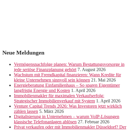
Neue Meldungen
Vermögensnachfolge planen: Warum Bestattungsvorsorge in
jede seriöse Finanzplanung gehört
7. August 2026
Wachstum mit Fremdkapital finanzieren: Wann Kredite für
kleine Unternehmen sinnvoll sein können
21. Mai 2026
Energieberatung Einfamilienhaus – So sparen Eigentümer
langfristig Energie und Kosten
1. April 2026
Immobilienmakler für maximalen Verkaufserfolg:
Strategischer Immobilienverkauf mit System
1. April 2026
Venture Capital Trends 2026: Was Investoren jetzt wirklich
zählen lassen
5. März 2026
Digitalisierung in Unternehmen – warum VoIP-Lösungen
klassische Telefonanlagen ablösen
27. Februar 2026
Privat verkaufen oder mit Immobilienmakler Düsseldorf? Der