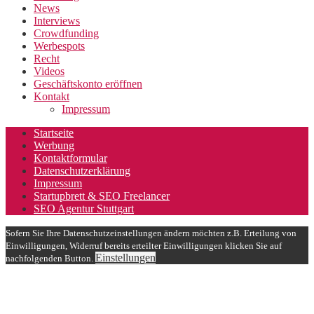
News
Interviews
Crowdfunding
Werbespots
Recht
Videos
Geschäftskonto eröffnen
Kontakt
Impressum
Startseite
Werbung
Kontaktformular
Datenschutzerklärung
Impressum
Startupbrett & SEO Freelancer
SEO Agentur Stuttgart
Sofern Sie Ihre Datenschutzeinstellungen ändern möchten z.B. Erteilung von
Einwilligungen, Widerruf bereits erteilter Einwilligungen klicken Sie auf
Einstellungen
nachfolgenden Button.