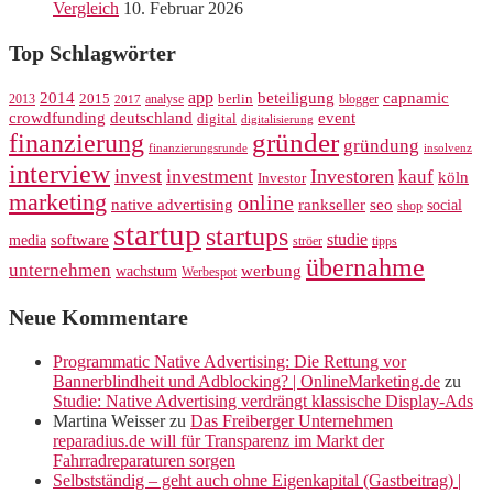
Vergleich
10. Februar 2026
Top Schlagwörter
app
2014
beteiligung
capnamic
2013
2015
analyse
berlin
blogger
2017
crowdfunding
deutschland
event
digital
digitalisierung
gründer
finanzierung
gründung
finanzierungsrunde
insolvenz
interview
invest
investment
Investoren
kauf
köln
Investor
marketing
online
rankseller
native advertising
seo
social
shop
startup
startups
studie
software
media
ströer
tipps
übernahme
unternehmen
werbung
wachstum
Werbespot
Neue Kommentare
Programmatic Native Advertising: Die Rettung vor
Bannerblindheit und Adblocking? | OnlineMarketing.de
zu
Studie: Native Advertising verdrängt klassische Display-Ads
Martina Weisser
zu
Das Freiberger Unternehmen
reparadius.de will für Transparenz im Markt der
Fahrradreparaturen sorgen
Selbstständig – geht auch ohne Eigenkapital (Gastbeitrag) |