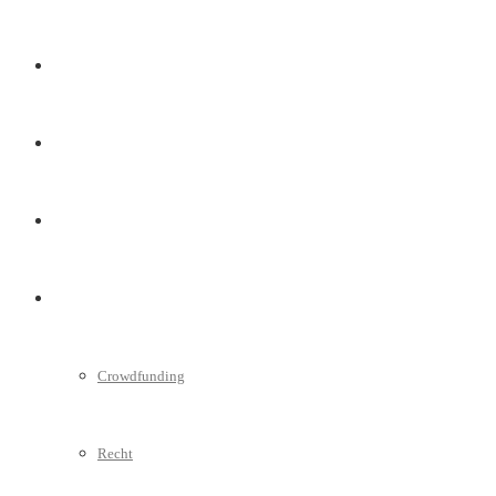
Marketing
Interviews
Videos
Weitere
Crowdfunding
Recht