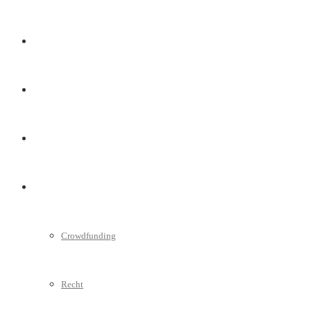
Marketing
Interviews
Videos
Weitere
Crowdfunding
Recht