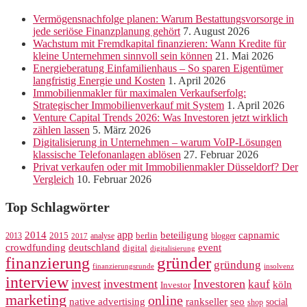
Vermögensnachfolge planen: Warum Bestattungsvorsorge in
jede seriöse Finanzplanung gehört
7. August 2026
Wachstum mit Fremdkapital finanzieren: Wann Kredite für
kleine Unternehmen sinnvoll sein können
21. Mai 2026
Energieberatung Einfamilienhaus – So sparen Eigentümer
langfristig Energie und Kosten
1. April 2026
Immobilienmakler für maximalen Verkaufserfolg:
Strategischer Immobilienverkauf mit System
1. April 2026
Venture Capital Trends 2026: Was Investoren jetzt wirklich
zählen lassen
5. März 2026
Digitalisierung in Unternehmen – warum VoIP-Lösungen
klassische Telefonanlagen ablösen
27. Februar 2026
Privat verkaufen oder mit Immobilienmakler Düsseldorf? Der
Vergleich
10. Februar 2026
Top Schlagwörter
app
2014
beteiligung
capnamic
2013
2015
analyse
berlin
blogger
2017
crowdfunding
deutschland
event
digital
digitalisierung
gründer
finanzierung
gründung
finanzierungsrunde
insolvenz
interview
invest
investment
Investoren
kauf
köln
Investor
marketing
online
rankseller
native advertising
seo
social
shop