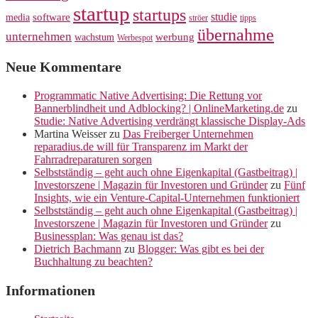
startup
startups
studie
software
media
ströer
tipps
übernahme
unternehmen
werbung
wachstum
Werbespot
Neue Kommentare
Programmatic Native Advertising: Die Rettung vor
Bannerblindheit und Adblocking? | OnlineMarketing.de
zu
Studie: Native Advertising verdrängt klassische Display-Ads
Martina Weisser
zu
Das Freiberger Unternehmen
reparadius.de will für Transparenz im Markt der
Fahrradreparaturen sorgen
Selbstständig – geht auch ohne Eigenkapital (Gastbeitrag) |
Investorszene | Magazin für Investoren und Gründer
zu
Fünf
Insights, wie ein Venture-Capital-Unternehmen funktioniert
Selbstständig – geht auch ohne Eigenkapital (Gastbeitrag) |
Investorszene | Magazin für Investoren und Gründer
zu
Businessplan: Was genau ist das?
Dietrich Bachmann
zu
Blogger: Was gibt es bei der
Buchhaltung zu beachten?
Informationen