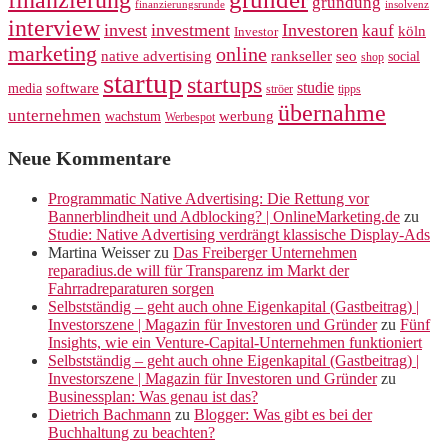
finanzierung
gründung
finanzierungsrunde
insolvenz
interview
invest
investment
Investoren
kauf
köln
Investor
marketing
online
rankseller
native advertising
seo
social
shop
startup
startups
studie
software
media
ströer
tipps
übernahme
unternehmen
werbung
wachstum
Werbespot
Neue Kommentare
Programmatic Native Advertising: Die Rettung vor
Bannerblindheit und Adblocking? | OnlineMarketing.de
zu
Studie: Native Advertising verdrängt klassische Display-Ads
Martina Weisser
zu
Das Freiberger Unternehmen
reparadius.de will für Transparenz im Markt der
Fahrradreparaturen sorgen
Selbstständig – geht auch ohne Eigenkapital (Gastbeitrag) |
Investorszene | Magazin für Investoren und Gründer
zu
Fünf
Insights, wie ein Venture-Capital-Unternehmen funktioniert
Selbstständig – geht auch ohne Eigenkapital (Gastbeitrag) |
Investorszene | Magazin für Investoren und Gründer
zu
Businessplan: Was genau ist das?
Dietrich Bachmann
zu
Blogger: Was gibt es bei der
Buchhaltung zu beachten?