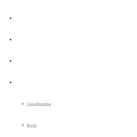
Marketing
Interviews
Videos
Weitere
Crowdfunding
Recht