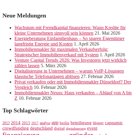
Neue Meldungen
Wachstum mit Fremdkapital finanzieren: Wann Kredite für
kleine Unternehmen sinnvoll sein können
21. Mai 2026
Energieberatung Einfamilienhaus – So sparen Eigentümer
langfristig Energie und Kosten
1. April 2026
Immobilienmakler für maximalen Verkaufserfolg:
Strategischer Immobilienverkauf mit System
1. April 2026
Venture Capital Trends 2026: Was Investoren jetzt wirklich
zählen lassen
5. März 2026
Digitalisierung in Unternehmen – warum VoIP-Lösungen
klassische Telefonanlagen ablösen
27. Februar 2026
Privat verkaufen oder mit Immobilienmakler Düsseldorf? Der
Vergleich
10. Februar 2026
Immobilienmakler Neuss: Haus verkaufen – Ablauf von A bis
Z
10. Februar 2026
Top Schlagwörter
app
2014
beteiligung
capnamic
2013
2015
analyse
berlin
blogger
2017
crowdfunding
deutschland
event
digital
digitalisierung
gründer