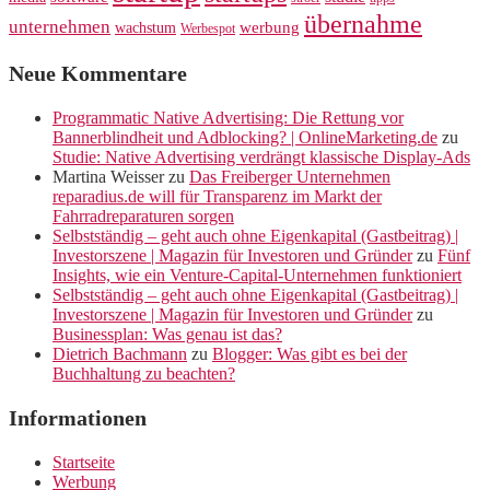
übernahme
unternehmen
werbung
wachstum
Werbespot
Neue Kommentare
Programmatic Native Advertising: Die Rettung vor
Bannerblindheit und Adblocking? | OnlineMarketing.de
zu
Studie: Native Advertising verdrängt klassische Display-Ads
Martina Weisser
zu
Das Freiberger Unternehmen
reparadius.de will für Transparenz im Markt der
Fahrradreparaturen sorgen
Selbstständig – geht auch ohne Eigenkapital (Gastbeitrag) |
Investorszene | Magazin für Investoren und Gründer
zu
Fünf
Insights, wie ein Venture-Capital-Unternehmen funktioniert
Selbstständig – geht auch ohne Eigenkapital (Gastbeitrag) |
Investorszene | Magazin für Investoren und Gründer
zu
Businessplan: Was genau ist das?
Dietrich Bachmann
zu
Blogger: Was gibt es bei der
Buchhaltung zu beachten?
Informationen
Startseite
Werbung