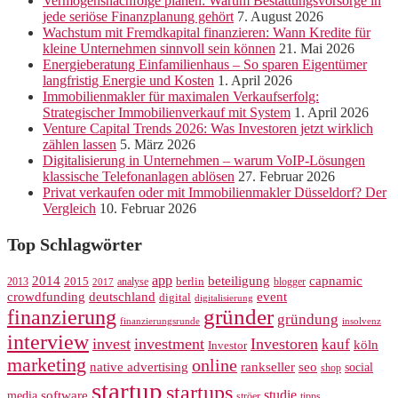
Vermögensnachfolge planen: Warum Bestattungsvorsorge in
jede seriöse Finanzplanung gehört
7. August 2026
Wachstum mit Fremdkapital finanzieren: Wann Kredite für
kleine Unternehmen sinnvoll sein können
21. Mai 2026
Energieberatung Einfamilienhaus – So sparen Eigentümer
langfristig Energie und Kosten
1. April 2026
Immobilienmakler für maximalen Verkaufserfolg:
Strategischer Immobilienverkauf mit System
1. April 2026
Venture Capital Trends 2026: Was Investoren jetzt wirklich
zählen lassen
5. März 2026
Digitalisierung in Unternehmen – warum VoIP-Lösungen
klassische Telefonanlagen ablösen
27. Februar 2026
Privat verkaufen oder mit Immobilienmakler Düsseldorf? Der
Vergleich
10. Februar 2026
Top Schlagwörter
app
2014
beteiligung
capnamic
2013
2015
analyse
berlin
blogger
2017
crowdfunding
deutschland
event
digital
digitalisierung
gründer
finanzierung
gründung
finanzierungsrunde
insolvenz
interview
invest
investment
Investoren
kauf
köln
Investor
marketing
online
rankseller
native advertising
seo
social
shop
startup
startups
studie
software
media
ströer
tipps