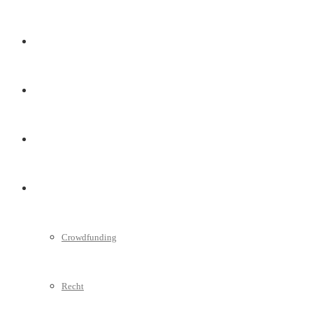
Marketing
Interviews
Videos
Weitere
Crowdfunding
Recht