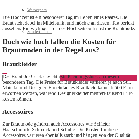
Werbespots
Die Hochzeit ist ein besonderer Tag im Leben eines Paares. Die
Braut steht dabei im Mittelpunkt und möchte an diesem Tag perfekt
aussehen. Ein wichtiger Teil des Hochzeitsoutfits ist die Brautmode.
Sonderthemen
Doch wie hoch fallen die Kosten für
Brautmoden in der Regel aus?
Geschäftskonto eröffnen
Brautkleider
Das Brautkleid ist das wichtigste Kleidungsstück an diesem
besonderen Tag. Die Preise für Brautkleider variieren je nach Stil,
Material und Designer. Ein einfaches Brautkleid kann ab 500 Euro
erworben werden, während Designerkleider mehrere tausend Euro
kosten können.
Accessoires
Zur Brautmode gehören auch Accessoires wie Schleier,
Haarschmuck, Schmuck und Schuhe. Die Kosten für diese
Accessoires variieren ebenfalls stark und hängen von der Qualität