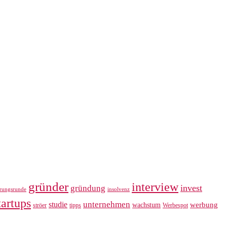
gründer
interview
invest
gründung
erungsrunde
insolvenz
tartups
unternehmen
studie
werbung
wachstum
ströer
tipps
Werbespot