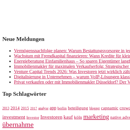
Neue Meldungen
Vermögensnachfolge planen: Warum Bestattungsvorsorge in jed
Wachstum mit Fremdkapital finanzieren: Wann Kredite für kle
Energieberatung Einfamilienhaus – So sparen Eigentümer langf
Immobilienmakler für maximalen Verkaufserfolg: Strategische
Venture Capital Trends 2026: Was Investoren jetzt wirklich zäh
Digitalisierung in Unternehmen – warum VoIP-Lösungen klassi
Privat verkaufen oder mit Immobilienmakler Düsseldorf? Der V
Top Schlagwörter
app
crow
2014
beteiligung
capnamic
2013
2015
analyse
berlin
blogger
2017
marketing
investment
Investoren
kauf
köln
native adve
Investor
übernahme