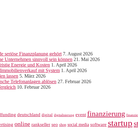
e seriöse Finanzplanung gehört
7. August 2026
ine Unternehmen sinnvoll sein können
21. Mai 2026
ristig Energie und Kosten
1. April 2026
r Immobilienverkauf mit System
1. April 2026
len lassen
5. März 2026
sche Telefonanlagen ablösen
27. Februar 2026
ergleich
10. Februar 2026
finanzierung
dfunding
deutschland
event
digital
digitalisierung
finanzi
startup
s
online
rankseller
rtising
seo
software
social media
shop