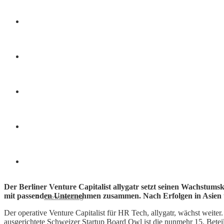
Finanzen
Marketing
Interviews
Videos
Weitere
Der Berliner Venture Capitalist allygatr setzt seinen Wachstum
mit passenden Unternehmen zusammen. Nach Erfolgen in Asien u
Crowdfunding
Der operative Venture Capitalist für HR Tech, allygatr, wächst weit
ausgerichtete Schweizer Startup Board Owl ist die nunmehr 15. Betei