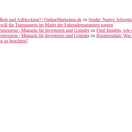
dheit und Adblocking? | OnlineMarketing.de
zu
Studie: Native Adverti
will für Transparenz im Markt der Fahrradreparaturen sorgen
vestorszene | Magazin für Investoren und Gründer
zu
Fünf Insights, wie
vestorszene | Magazin für Investoren und Gründer
zu
Businessplan: Was 
ng zu beachten?