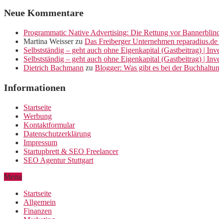
Neue Kommentare
Programmatic Native Advertising: Die Rettung vor Bannerblin
Martina Weisser
zu
Das Freiberger Unternehmen reparadius.de 
Selbstständig – geht auch ohne Eigenkapital (Gastbeitrag) | In
Selbstständig – geht auch ohne Eigenkapital (Gastbeitrag) | In
Dietrich Bachmann
zu
Blogger: Was gibt es bei der Buchhaltu
Informationen
Startseite
Werbung
Kontaktformular
Datenschutzerklärung
Impressum
Startupbrett & SEO Freelancer
SEO Agentur Stuttgart
Menu
Startseite
Allgemein
Finanzen