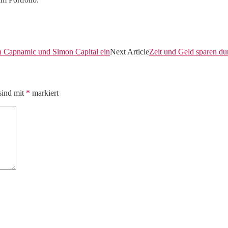
n Capnamic und Simon Capital ein
Next Article
Zeit und Geld sparen du
sind mit
*
markiert