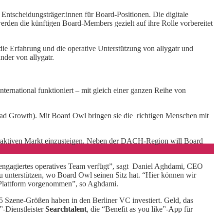
Entscheidungsträger:innen für Board-Positionen. Die digitale
en die künftigen Board-Members gezielt auf ihre Rolle vorbereitet
die Erfahrung und die operative Unterstützung von allygatr und
der von allygatr.
ernational funktioniert – mit gleich einer ganzen Reihe von
d Growth). Mit Board Owl bringen sie die richtigen Menschen mit
 attraktiven Markt einzusteigen. Neben der DACH-Region will Board
in engagiertes operatives Team verfügt”, sagt Daniel Aghdami, CEO
unterstützen, wo Board Owl seinen Sitz hat. “Hier können wir
e Plattform vorgenommen”, so Aghdami.
5 Szene-Größen haben in den Berliner VC investiert. Geld, das
”-Dienstleister
Searchtalent
, die “Benefit as you like”-App für