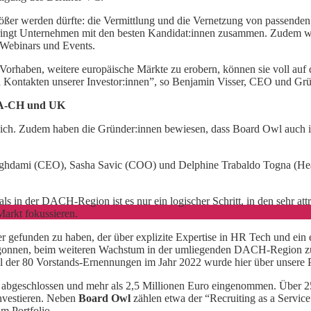
ößer werden dürfte: die Vermittlung und die Vernetzung von passenden 
ingt Unternehmen mit den besten Kandidat:innen zusammen. Zudem werd
 Webinars und Events.
Vorhaben, weitere europäische Märkte zu erobern, können sie voll auf 
d Kontakten unserer Investor:innen”, so Benjamin Visser, CEO und Grün
D-A-CH und UK
reich. Zudem haben die Gründer:innen bewiesen, dass Board Owl auch int
 Aghdami (CEO), Sasha Savic (COO) und Delphine Trabaldo Togna (Hea
zials in der DACH-Region ist es nur ein logischer Schritt, in den sehr
Markt fokussieren.
tner gefunden zu haben, der über explizite Expertise in HR Tech und e
egonnen, beim weiteren Wachstum in der umliegenden DACH-Region zu 
nzahl der 80 Vorstands-Ernennungen im Jahr 2022 wurde hier über unser
de abgeschlossen und mehr als 2,5 Millionen Euro eingenommen. Über 2
nvestieren. Neben
Board Owl
zählen etwa der “Recruiting as a Service
m Portfolio.