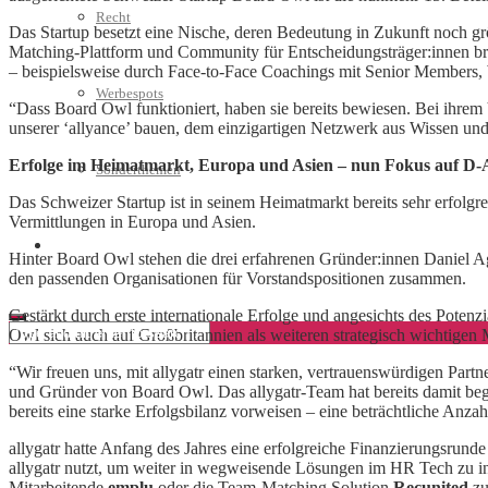
Recht
Das Startup besetzt eine Nische, deren Bedeutung in Zukunft noch gr
Matching-Plattform und Community für Entscheidungsträger:innen br
– beispielsweise durch Face-to-Face Coachings mit Senior Members,
Werbespots
“Dass Board Owl funktioniert, haben sie bereits bewiesen. Bei ihrem 
unserer ‘allyance’ bauen, dem einzigartigen Netzwerk aus Wissen un
Erfolge im Heimatmarkt, Europa und Asien – nun Fokus auf 
Sonderthemen
Das Schweizer Startup ist in seinem Heimatmarkt bereits sehr erfolg
Vermittlungen in Europa und Asien.
Geschäftskonto eröffnen
Hinter Board Owl stehen die drei erfahrenen Gründer:innen Daniel
den passenden Organisationen für Vorstandspositionen zusammen.
Gestärkt durch erste internationale Erfolge und angesichts des Poten
Owl sich auch auf Großbritannien als weiteren strategisch wichtigen 
“Wir freuen uns, mit allygatr einen starken, vertrauenswürdigen Par
und Gründer von Board Owl. Das allygatr-Team hat bereits damit b
bereits eine starke Erfolgsbilanz vorweisen – eine beträchtliche A
allygatr hatte Anfang des Jahres eine erfolgreiche Finanzierungsrun
allygatr nutzt, um weiter in wegweisende Lösungen im HR Tech zu i
Mitarbeitende
emplu
oder die Team-Matching Solution
Recunited
zu