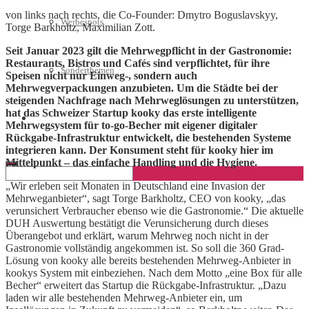
von links nach rechts, die Co-Founder: Dmytro Boguslavskyy,
Werbespots
Torge Barkholtz, Maximilian Zott.
Seit Januar 2023 gilt die Mehrwegpflicht in der Gastronomie:
Restaurants, Bistros und Cafés sind verpflichtet, für ihre
Sonderthemen
Speisen nicht nur Einweg-, sondern auch
Mehrwegverpackungen anzubieten. Um die Städte bei der
steigenden Nachfrage nach Mehrweglösungen zu unterstützen,
hat das Schweizer Startup kooky das erste intelligente
Geschäftskonto eröffnen
Mehrwegsystem für to-go-Becher mit eigener digitaler
Rückgabe-Infrastruktur entwickelt, die bestehenden Systeme
integrieren kann. Der Konsument steht für kooky hier im
Mittelpunkt – das einfache Handling und die Hygiene.
„Wir erleben seit Monaten in Deutschland eine Invasion der
Mehrweganbieter“, sagt Torge Barkholtz, CEO von kooky, „das
verunsichert Verbraucher ebenso wie die Gastronomie.“ Die aktuelle
DUH Auswertung bestätigt die Verunsicherung durch dieses
Überangebot und erklärt, warum Mehrweg noch nicht in der
Gastronomie vollständig angekommen ist. So soll die 360 Grad-
Lösung von kooky alle bereits bestehenden Mehrweg-Anbieter in
kookys System mit einbeziehen. Nach dem Motto „eine Box für alle
Becher“ erweitert das Startup die Rückgabe-Infrastruktur. „Dazu
laden wir alle bestehenden Mehrweg-Anbieter ein, um