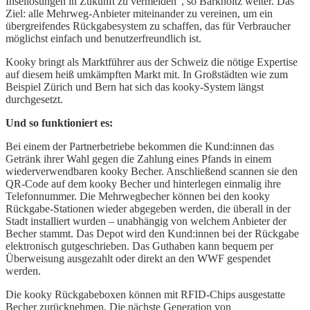
Insellösungen in Zukunft zu vermeiden“, so Barkholtz weiter. Das
Ziel: alle Mehrweg-Anbieter miteinander zu vereinen, um ein
übergreifendes Rückgabesystem zu schaffen, das für Verbraucher
möglichst einfach und benutzerfreundlich ist.
Kooky bringt als Marktführer aus der Schweiz die nötige Expertise
auf diesem heiß umkämpften Markt mit. In Großstädten wie zum
Beispiel Zürich und Bern hat sich das kooky-System längst
durchgesetzt.
Und so funktioniert es:
Bei einem der Partnerbetriebe bekommen die Kund:innen das
Getränk ihrer Wahl gegen die Zahlung eines Pfands in einem
wiederverwendbaren kooky Becher. Anschließend scannen sie den
QR-Code auf dem kooky Becher und hinterlegen einmalig ihre
Telefonnummer. Die Mehrwegbecher können bei den kooky
Rückgabe-Stationen wieder abgegeben werden, die überall in der
Stadt installiert wurden – unabhängig von welchem Anbieter der
Becher stammt. Das Depot wird den Kund:innen bei der Rückgabe
elektronisch gutgeschrieben. Das Guthaben kann bequem per
Überweisung ausgezahlt oder direkt an den WWF gespendet
werden.
Die kooky Rückgabeboxen können mit RFID-Chips ausgestatte
Becher zurücknehmen. Die nächste Generation von