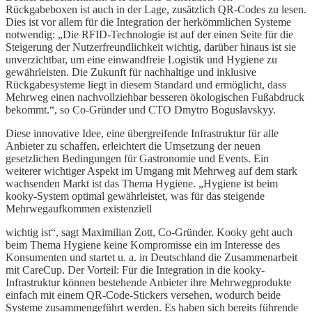
Rückgabeboxen ist auch in der Lage, zusätzlich QR-Codes zu lesen.
Dies ist vor allem für die Integration der herkömmlichen Systeme
notwendig: „Die RFID-Technologie ist auf der einen Seite für die
Steigerung der Nutzerfreundlichkeit wichtig, darüber hinaus ist sie
unverzichtbar, um eine einwandfreie Logistik und Hygiene zu
gewährleisten. Die Zukunft für nachhaltige und inklusive
Rückgabesysteme liegt in diesem Standard und ermöglicht, dass
Mehrweg einen nachvollziehbar besseren ökologischen Fußabdruck
bekommt.“, so Co-Gründer und CTO Dmytro Boguslavskyy.
Diese innovative Idee, eine übergreifende Infrastruktur für alle
Anbieter zu schaffen, erleichtert die Umsetzung der neuen
gesetzlichen Bedingungen für Gastronomie und Events. Ein
weiterer wichtiger Aspekt im Umgang mit Mehrweg auf dem stark
wachsenden Markt ist das Thema Hygiene. „Hygiene ist beim
kooky-System optimal gewährleistet, was für das steigende
Mehrwegaufkommen existenziell
wichtig ist“, sagt Maximilian Zott, Co-Gründer. Kooky geht auch
beim Thema Hygiene keine Kompromisse ein im Interesse des
Konsumenten und startet u. a. in Deutschland die Zusammenarbeit
mit CareCup. Der Vorteil: Für die Integration in die kooky-
Infrastruktur können bestehende Anbieter ihre Mehrwegprodukte
einfach mit einem QR-Code-Stickers versehen, wodurch beide
Systeme zusammengeführt werden. Es haben sich bereits führende