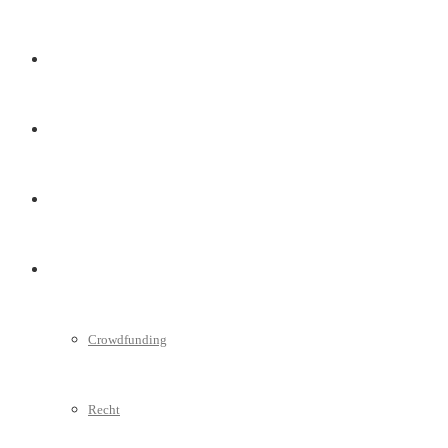
Marketing
Interviews
Videos
Weitere
Crowdfunding
Recht