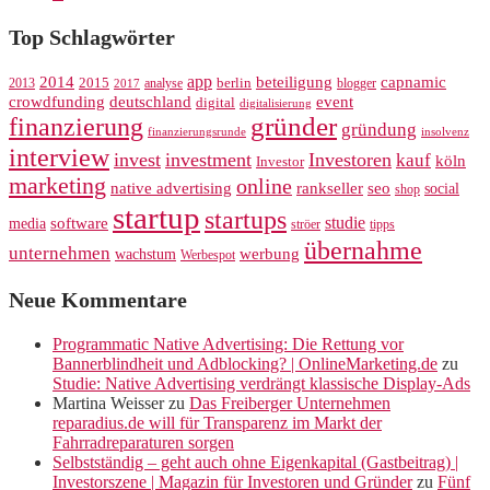
Top Schlagwörter
app
2014
beteiligung
capnamic
2013
2015
analyse
berlin
blogger
2017
crowdfunding
deutschland
event
digital
digitalisierung
gründer
finanzierung
gründung
finanzierungsrunde
insolvenz
interview
invest
investment
Investoren
kauf
köln
Investor
marketing
online
rankseller
native advertising
seo
social
shop
startup
startups
studie
software
media
ströer
tipps
übernahme
unternehmen
werbung
wachstum
Werbespot
Neue Kommentare
Programmatic Native Advertising: Die Rettung vor
Bannerblindheit und Adblocking? | OnlineMarketing.de
zu
Studie: Native Advertising verdrängt klassische Display-Ads
Martina Weisser
zu
Das Freiberger Unternehmen
reparadius.de will für Transparenz im Markt der
Fahrradreparaturen sorgen
Selbstständig – geht auch ohne Eigenkapital (Gastbeitrag) |
Investorszene | Magazin für Investoren und Gründer
zu
Fünf