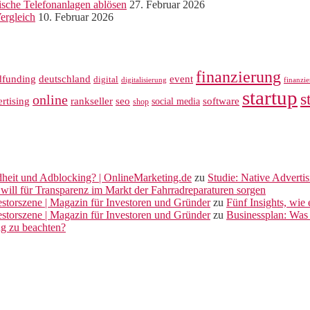
sche Telefonanlagen ablösen
27. Februar 2026
ergleich
10. Februar 2026
finanzierung
dfunding
deutschland
event
digital
digitalisierung
finanzi
startup
s
online
rankseller
rtising
seo
software
social media
shop
dheit und Adblocking? | OnlineMarketing.de
zu
Studie: Native Adverti
will für Transparenz im Markt der Fahrradreparaturen sorgen
vestorszene | Magazin für Investoren und Gründer
zu
Fünf Insights, wie
vestorszene | Magazin für Investoren und Gründer
zu
Businessplan: Was 
ng zu beachten?