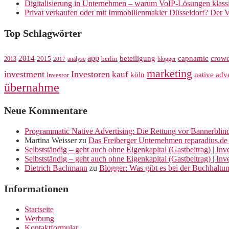
Digitalisierung in Unternehmen – warum VoIP-Lösungen klassi
Privat verkaufen oder mit Immobilienmakler Düsseldorf? Der V
Top Schlagwörter
app
crow
2014
beteiligung
capnamic
2013
2015
analyse
berlin
blogger
2017
marketing
investment
Investoren
kauf
köln
native adve
Investor
übernahme
Neue Kommentare
Programmatic Native Advertising: Die Rettung vor Bannerblin
Martina Weisser
zu
Das Freiberger Unternehmen reparadius.de 
Selbstständig – geht auch ohne Eigenkapital (Gastbeitrag) | In
Selbstständig – geht auch ohne Eigenkapital (Gastbeitrag) | In
Dietrich Bachmann
zu
Blogger: Was gibt es bei der Buchhaltu
Informationen
Startseite
Werbung
Kontaktformular