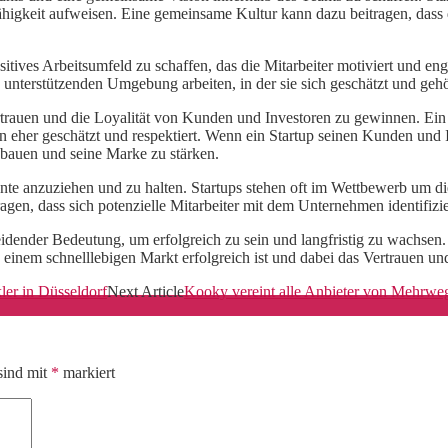
ähigkeit aufweisen. Eine gemeinsame Kultur kann dazu beitragen, das
tives Arbeitsumfeld zu schaffen, das die Mitarbeiter motiviert und engag
, unterstützenden Umgebung arbeiten, in der sie sich geschätzt und ge
rtrauen und die Loyalität von Kunden und Investoren zu gewinnen. Ein
her geschätzt und respektiert. Wenn ein Startup seinen Kunden und In
zubauen und seine Marke zu stärken.
nte anzuziehen und zu halten. Startups stehen oft im Wettbewerb um di
en, dass sich potenzielle Mitarbeiter mit dem Unternehmen identifizie
heidender Bedeutung, um erfolgreich zu sein und langfristig zu wachsen
inem schnelllebigen Markt erfolgreich ist und dabei das Vertrauen und
ler in Düsseldorf
Next Article
Kooky vereint alle Anbieter von Mehrwe
sind mit
*
markiert