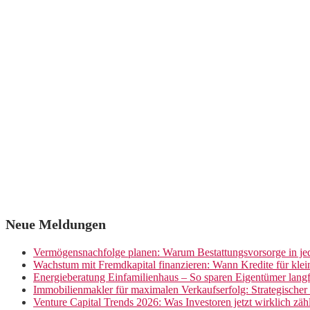
Neue Meldungen
Vermögensnachfolge planen: Warum Bestattungsvorsorge in jed
Wachstum mit Fremdkapital finanzieren: Wann Kredite für kle
Energieberatung Einfamilienhaus – So sparen Eigentümer langf
Immobilienmakler für maximalen Verkaufserfolg: Strategische
Venture Capital Trends 2026: Was Investoren jetzt wirklich zäh