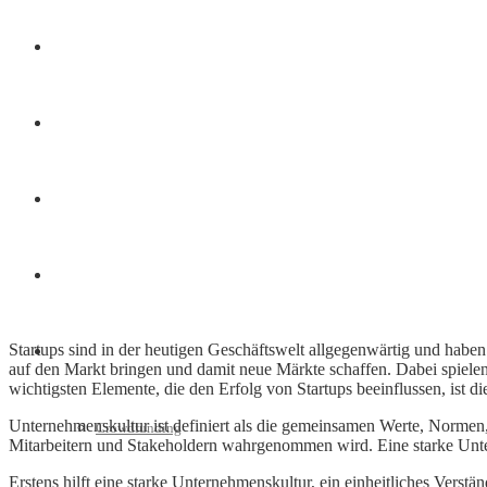
Finanzen
Marketing
Interviews
Videos
Startups sind in der heutigen Geschäftswelt allgegenwärtig und haben
Weitere
auf den Markt bringen und damit neue Märkte schaffen. Dabei spielen
wichtigsten Elemente, die den Erfolg von Startups beeinflussen, ist d
Unternehmenskultur ist definiert als die gemeinsamen Werte, Normen,
Crowdfunding
Mitarbeitern und Stakeholdern wahrgenommen wird. Eine starke Unter
Erstens hilft eine starke Unternehmenskultur, ein einheitliches Vers