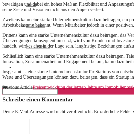
bewältigen und dabei ein hohes Maß an Flexibilität und Anpassungsf
Recht
seine Ziele und Visionen nicht aus den Augen verliert.
Zweitens kann eine starke Unternehmenskultur dazu beitragen, ein posi
Arbeitsbelastung bekannt. Wenn Mitarbeiter jedoch in einer positiven
Werbespots
Drittens kann eine starke Unternehmenskultur dazu beitragen, das Ve
Überzeugungen konsequent umsetzt, wird von Kunden und Investoren e
handelt, wird es eher in der Lage sein, langfristige Beziehungen auf
Sonderthemen
Schließlich kann eine starke Unternehmenskultur dazu beitragen, Tale
Innovation, Zusammenarbeit und Engagement betont, kann dazu beitrag
Geschäftskonto eröffnen
Insgesamt ist eine starke Unternehmenskultur für Startups von entsc
Werte und Überzeugungen können dazu beitragen, dass ein Startup in e
Previous Article
Preisentwicklung der letzten Jahre am Immobilienmak
Schreibe einen Kommentar
Deine E-Mail-Adresse wird nicht veröffentlicht.
Erforderliche Felder 