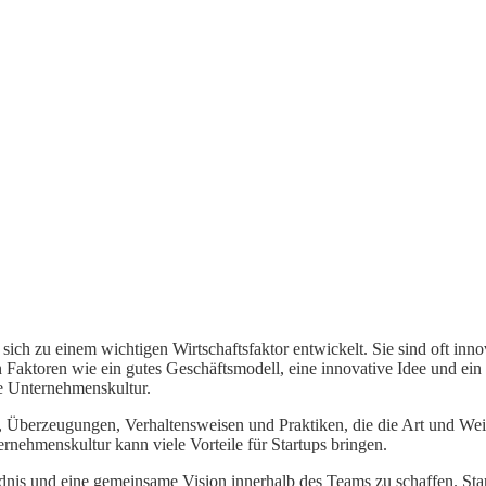
 sich zu einem wichtigen Wirtschaftsfaktor entwickelt. Sie sind oft in
 Faktoren wie ein gutes Geschäftsmodell, eine innovative Idee und ein
ie Unternehmenskultur.
 Überzeugungen, Verhaltensweisen und Praktiken, die die Art und Weis
nehmenskultur kann viele Vorteile für Startups bringen.
tändnis und eine gemeinsame Vision innerhalb des Teams zu schaffen. St