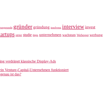
gründer
interview
invest
gründung
erungsrunde
insolvenz
tartups
unternehmen
studie
werbung
wachstum
ströer
tipps
Werbespot
sing verdrängt klassische Display-Ads
 ein Venture-Capital-Unternehmen funktioniert
genau ist das?